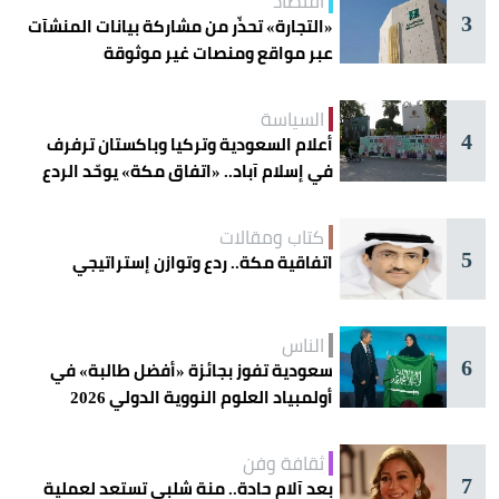
اقتصاد
3
«التجارة» تحذّر من مشاركة بيانات المنشآت
عبر مواقع ومنصات غير موثوقة
السياسة
4
أعلام السعودية وتركيا وباكستان ترفرف
في إسلام آباد.. «اتفاق مكة» يوحّد الردع
كتاب ومقالات
5
اتفاقية مكة.. ردع وتوازن إستراتيجي
الناس
6
سعودية تفوز بجائزة «أفضل طالبة» في
أولمبياد العلوم النووية الدولي 2026
ثقافة وفن
7
بعد آلام حادة.. منة شلبي تستعد لعملية