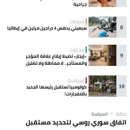
جراحية
منوعات
8
سبعيني يدهس 4 دراجين مرتين في إيطاليا
محليات
9
«إيجار» تضبط إيقاع علاقة المؤجر
والمستأجر.. لا مماطلة ولا تضليل
السياسة
10
كولومبيا تستقبل رئيسها الجديد
بالانفجارات!
عكاظ
>
السياسة
اتفاق سوري روسي لتحديد مستقبل