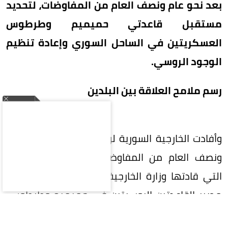
بعد نحو عام ونصف العام من المفاوضات، لتحديد
مستقبل قاعدتي حميميم وطرطوس
العسكريتين في الساحل السوري وإعادة تنظيم
الوجود الروسي.
رسم ملامح العلاقة بين البلدين
وأفادت الخارجية السورية لوكالة "سانا" بأنه بعد عام
ونصف العام من المفاوضات والمحادثات المكثفة
التي قادتها وزارة الخارجية والمغتربين، حُسم أخيراً
مصير القاعدتين الروسيتين في حميميم وطرطوس،
عبر التوصل إلى مذكرة تفاهم ترسم ملامح المرحلة