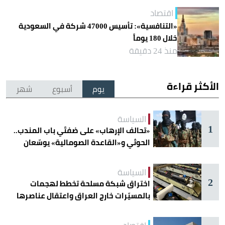
اقتصاد
«التنافسية»: تأسيس 47000 شركة في السعودية
خلال 180 يوماً
منذ 24 دقيقة
الأكثر قراءة
يوم
أسبوع
شهر
السياسة
1
«تحالف الإرهاب» على ضفتَي باب المندب..
الحوثي و«القاعدة الصومالية» يوسّعان
دائرة الخطر
السياسة
2
اختراق شبكة مسلحة تخطط لهجمات
بالمسيّرات خارج العراق واعتقال عناصرها