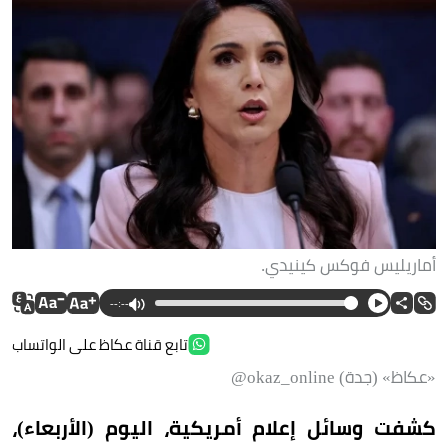
أماريليس فوكس كينيدي.
--:--
تابع قناة عكاظ على الواتساب
«عكاظ» (جدة) okaz_online@
كشفت وسائل إعلام أمريكية، اليوم (الأربعاء)،