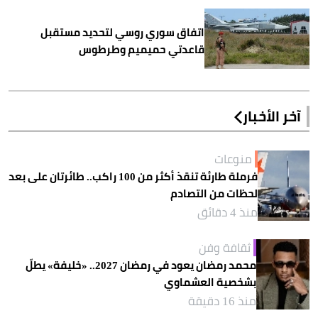
اتفاق سوري روسي لتحديد مستقبل
قاعدتي حميميم وطرطوس
آخر الأخبار
منوعات
فرملة طارئة تنقذ أكثر من 100 راكب.. طائرتان على بعد
لحظات من التصادم
منذ 4 دقائق
ثقافة وفن
محمد رمضان يعود في رمضان 2027.. «خليفة» يطلّ
بشخصية العشماوي
منذ 16 دقيقة