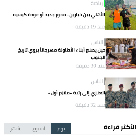
رياضة
الأهلي بين خيارين.. محور جديد أو عودة كيسيه
منذ 19 دقيقة
الناس
حين يصنع أبناء الأطاولة مهرجاناً يروي تاريخ
الجنوب
منذ 30 دقيقة
الناس
العنزي إلى رتبة «ملازم أول»
منذ 32 دقيقة
الأكثر قراءة
يوم
أسبوع
شهر