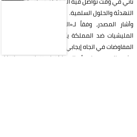
تأتي في وقت تواصل فيه المملكة مساعيها لتشجيع
التهدئة والحلول السلمية.
وأشار المصدر، وفقاً لـ«العربية»، إلى أن تنسيق
المليشيات ضد المملكة يأتي في وقت تسير فيه
المفاوضات في اتجاه إيجابي.
وشدد المصدر على أن المملكة لن تتوانى عن اتخاذ
جميع الإجراءات للتعامل مع أي عدوان.
السعودية
الحوثيين
إيران
الحرس الثوري
المقالة التالية