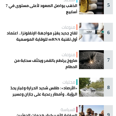
5
الذهب يواصل الصعود لأعلى مستوى في 7
أسابيع
منوعات
6
لقاح جديد يغيّر مواجهة الإنفلونزا.. اعتماد
أول تقنية mRNA للوقاية الموسمية
منوعات
7
صاروخ يرتطم بالقمر ويخلّف سحابة من
الحطام
محليات
8
«الأرصاد»: طقس شديد الحرارة وغبار يحدّ
الرؤية.. وأمطار رعدية على جازان وعسير
السياسة
9
السفارة الأمريكية: هجمات الحوثيين