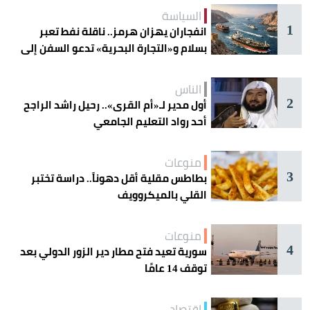
السياسة
1
انفجاران يهزان هرمز.. ناقلة نفط تعبر
بسلام و«التجارة البحرية» تدعو السفن إلى
الحذر
الناس
2
أول مدير لـ«أم القرى».. رحيل راشد الراجح
أحد رواد التعليم الجامعي
منوعات
3
بطاطس مقلية أقل دهوناً.. دراسة تختبر
القلي بالميكروويف
منوعات
4
سورية تعيد فتح مطار دير الزور الدولي بعد
توقف 14 عامًا
اقتصاد