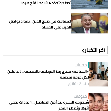
تُصعّد وتحدّد 6 شروط لفتح هرمز
اعتقالات في صلاح الدين.. بغداد تواصل
الحرب على الفساد
آخر الأخبار
محليات
«السياحة» تقترح ربط التوظيف بالتصنيف.. 3 عاملين
لكل غرفة فندقية
منذ 8 دقائق
منوعات
شيخوخة البشرة تبدأ من التفاصيل.. 4 عادات تخفي
أثرها وتُظهر العمر