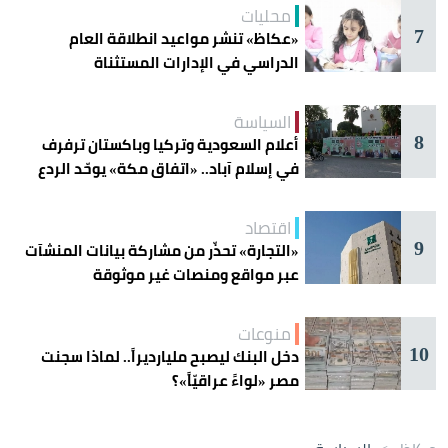
محليات
7
«عكاظ» تنشر مواعيد انطلاقة العام
الدراسي في الإدارات المستثناة
السياسة
8
أعلام السعودية وتركيا وباكستان ترفرف
في إسلام آباد.. «اتفاق مكة» يوحّد الردع
اقتصاد
9
«التجارة» تحذّر من مشاركة بيانات المنشآت
عبر مواقع ومنصات غير موثوقة
منوعات
10
دخل البنك ليصبح مليارديراً.. لماذا سجنت
مصر «لواءً عراقيّاً»؟