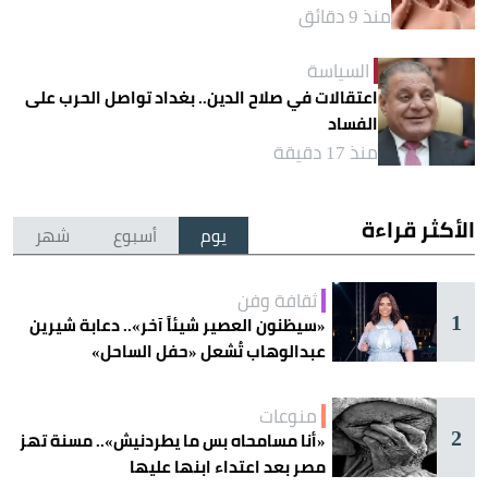
منذ 9 دقائق
السياسة
اعتقالات في صلاح الدين.. بغداد تواصل الحرب على
الفساد
منذ 17 دقيقة
الأكثر قراءة
يوم
أسبوع
شهر
ثقافة وفن
1
«سيظنون العصير شيئاً آخر».. دعابة شيرين
عبدالوهاب تُشعل «حفل الساحل»
منوعات
2
«أنا مسامحاه بس ما يطردنيش».. مسنة تهز
مصر بعد اعتداء ابنها عليها