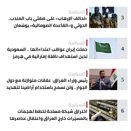
السياسة
3
«تحالف الإرهاب» على ضفتَي باب المندب..
الحوثي و«القاعدة الصومالية» يوسّعان
دائرة الخطر
السياسة
4
حملت إيران عواقب اعتداءاتها .. السعودية
تدين استهداف ناقلة إماراتية في هرمز
السياسة
5
رئيس وزراء العراق: علاقات متوازنة مع دول
الجوار.. ولن نسمح باستخدام أراضينا لتهديد
أمنها
السياسة
6
اختراق شبكة مسلحة تخطط لهجمات
بالمسيّرات خارج العراق واعتقال عناصرها