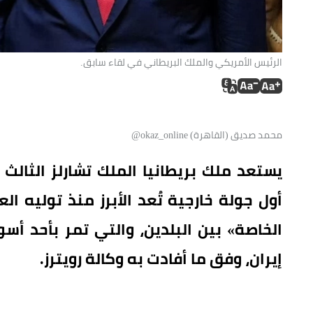
الرئيس الأمريكي والملك البريطاني في لقاء سابق.
محمد صديق (القاهرة) okaz_online@
يستعد ملك بريطانيا الملك تشارلز الثالث ل
أول جولة خارجية تُعد الأبرز منذ توليه ال
الخاصة» بين البلدين، والتي تمر بأحد أس
إيران، وفق ما أفادت به وكالة رويترز.