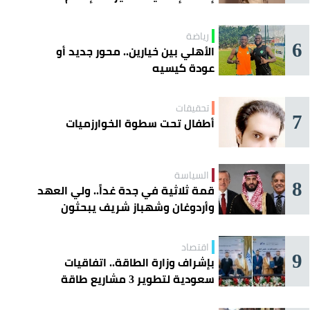
رياضة
6
الأهلي بين خيارين.. محور جديد أو
عودة كيسيه
تحقيقات
7
أطفال تحت سطوة الخوارزميات
السياسة
8
قمة ثلاثية في جدة غداً.. ولي العهد
وأردوغان وشهباز شريف يبحثون
تعزيز التعاون
اقتصاد
9
بإشراف وزارة الطاقة.. اتفاقيات
سعودية لتطوير 3 مشاريع طاقة
شمسية في سورية