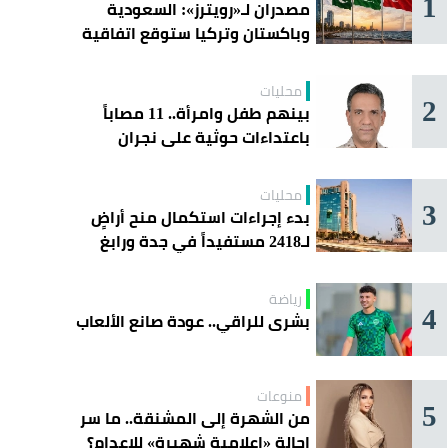
1
مصدران لـ«رويترز»: السعودية
وباكستان وتركيا ستوقع اتفاقية
«دفاع مشترك» اليوم في جدة
محليات
2
بينهم طفل وامرأة.. 11 مصاباً
باعتداءات حوثية على نجران
محليات
3
بدء إجراءات استكمال منح أراضٍ
لـ2418 مستفيداً في جدة ورابغ
والليث
رياضة
4
بشرى للراقي.. عودة صانع الألعاب
منوعات
5
من الشهرة إلى المشنقة.. ما سر
إحالة «إعلامية شهيرة» للإعدام؟