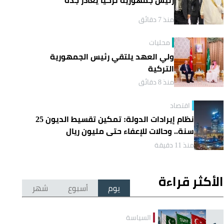
منذ 7 دقائق
محليات
ولي العهد يلتقي رئيس الجمهورية
التركية
منذ 8 دقائق
اقتصاد
نظام إيرادات الدولة: تمكين تقسيط الديون 25
سنة.. وحالات للإعفاء حتى مليون ريال
منذ 11 دقيقة
الأكثر قراءة
يوم
أسبوع
شهر
السياسة