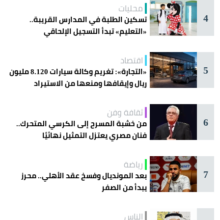
محليات
4
تسكين الطلبة في المدارس القريبة..
«التعليم» تبدأ التسجيل الإلحاقي
للمستجدين
اقتصاد
5
«التجارة»: تغريم وكالة سيارات 8.120 مليون
ريال وإيقافها ومنعها من الاستيراد
ثقافة وفن
6
من خشبة المسرح إلى الكرسي المتحرك..
فنان مصري يعتزل التمثيل نهائيًا
رياضة
7
بعد المونديال وفسخ عقد الأهلي.. محرز
يبدأ من الصفر
الناس