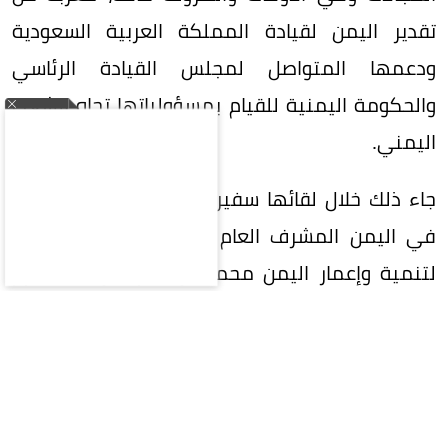
تقدير اليمن لقيادة المملكة العربية السعودية
ودعمها المتواصل لمجلس القيادة الرئاسي
والحكومة اليمنية للقيام بمسؤولياتها تجاه الشعب
اليمني.
جاء ذلك خلال لقائها سفير خادم الحرمين الشريفين
في اليمن المشرف العام على البرنامج السعودي
لتنمية وإعمار اليمن محمد آل جابر، مؤكدة اعتزاز
اليمن بالشراكة الإستراتيجية مع السعودية،
ومواقفها الثابتة، ودعمها السياسي والاقتصادي
والإنساني والتنموي لليمن. وجددت إدانتها
الاعتداءات الحوثية الإرهابية التي استهدفت