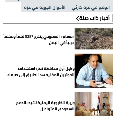
الوضع في غزة كارثي
الأحوال الجوية في غزة
أخبار ذات صلة
«مسام» السعودي ينتزع 5287 لغماً ومخلفاً
حربياً في اليمن
وكيل أول محافظة تعز: استهداف
الحوثيين المخا يمهد الطريق إلى صنعاء
وزيرة الخارجية اليمنية تشيد بالدعم
السعودي المتواصل