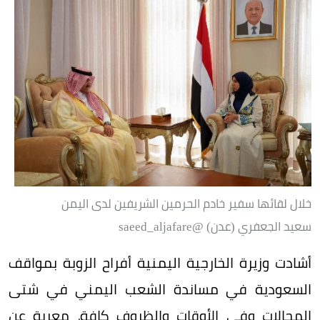
خلال لقائها سفير خادم الحرمين الشريفين لدى اليمن
سعيد الجعفري (عدن) ‏@saeed_aljafare
أشادت وزيرة الخارجية اليمنية أفراح الزوبة بمواقف
السعودية في مساندة الشعب اليمني في شتى
المجالات وفي الأوقات والظروف كافة، معربة عن