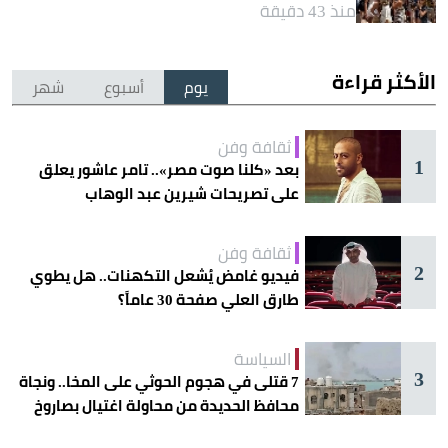
منذ 43 دقيقة
الأكثر قراءة
يوم
أسبوع
شهر
ثقافة وفن
1
بعد «كلنا صوت مصر».. تامر عاشور يعلق
على تصريحات شيرين عبد الوهاب
ثقافة وفن
2
فيديو غامض يُشعل التكهنات.. هل يطوي
طارق العلي صفحة 30 عاماً؟
السياسة
3
7 قتلى في هجوم الحوثي على المخا.. ونجاة
محافظ الحديدة من محاولة اغتيال بصاروخ