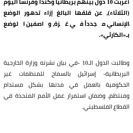
أعربت 10 دول بينهم بريطانيا وكندا وفرنسا اليوم
(الثلاثاء)، عن قلقها البالغ إزاء تدهور الوضع
‍الإنساني مجدداً في غزة، واصفين الوضع
بـ«الكارثي».
وطالبت الدول الـ10 -في بيان نشرته وزارة الخارجية
البريطانية- إسرائيل بالسماح للمنظمات غير
الحكومية بالعمل في مدنها بشكل مستدام
⁠ومنتظم، وضمان استمرار عمل الأمم المتحدة في
القطاع الفلسطيني.