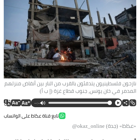
نازحون فلسطينيون يتدفئون بالقرب من النار بين أنقاض منزلهم
المدمر في خان يونس، جنوب قطاع غزة (إ ب أ)
--:--
تابع قناة عكاظ على الواتساب
«عكاظ» (جدة) okaz_online@