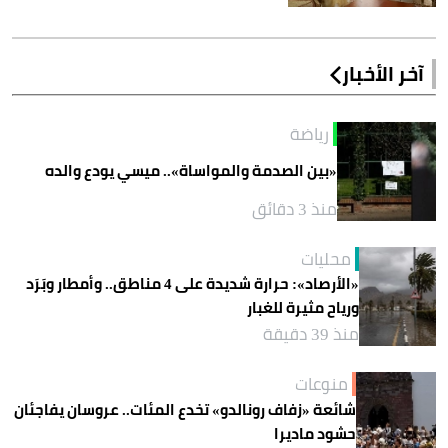
آخر الأخبار
رياضة
«بين الصدمة والمواساة».. ميسي يودع والده
منذ 3 دقائق
محليات
«الأرصاد»: حرارة شديدة على 4 مناطق.. وأمطار وبَرَد
ورياح مثيرة للغبار
منذ 39 دقيقة
منوعات
شائعة «زفاف رونالدو» تخدع المئات.. عروسان يفاجئان
حشود ماديرا