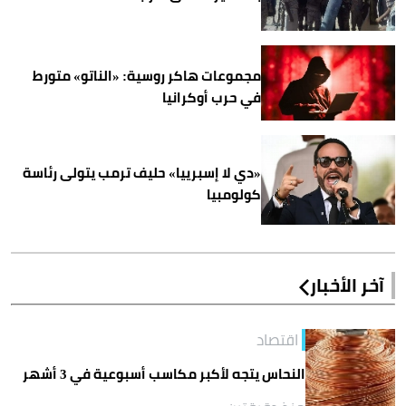
مجموعات هاكر روسية: «الناتو» متورط
في حرب أوكرانيا
«دي لا إسبرييا» حليف ترمب يتولى رئاسة
كولومبيا
آخر الأخبار
اقتصاد
النحاس يتجه لأكبر مكاسب أسبوعية في 3 أشهر