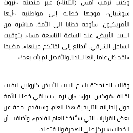
وكتب ترمب أمس (الثلاثاء) عبر منصته «تروث
سوشيال» موجها خطابه إلى مواطنيه «أيها
الأمريكيون: سأوجه خطابا إلى الأمة، مباشرة من
البيت الأبيض، عند الساعة التاسعة مساء بتوقيت
الساحل الشرقي. أتطلع إلى لقائكم حينها»، مضيفا
«لقد كان عاما رائعا لبلدنا، والأفضل لم يأت بعد!».
وقالت المتحدثة باسم البيت الأبيض كارولين ليفيت
لقناة «فوكس نيوز»: «إن ترمب سيلقي خطابا للأمة
حول إنجازاته التاريخية هذا العام، وسيقدم لمحة عن
بعض القرارات التي ستُتخذ العام القادم»، وأضافت أن
الخطاب سيركز على الهجرة والاقتصاد.