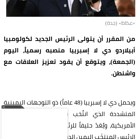
«عكاظ» (جدة)
من المقرر أن يتولى الرئيس الجديد لكولومبيا
أبيلاردو دي لا إسبرييا منصبه رسمياً، اليوم
(الجمعة)، ويتوقع أن يقود تعزيز العلاقات مع
واشنطن.
ويحمل دي لا إسبرييا (48 عاماً) ذو التوجهات اليمينية
المتشددة الذي انتُخب في 21 يونيو الجنسية
الأمريكية، ويُعَدّ حليفاً للرئيس دونالد ترمب. ويؤدي
الرئيس المنتخَب اليمين الدستورية في كالي الواقعة