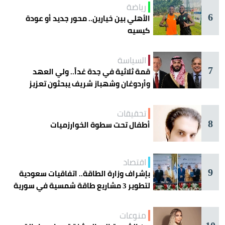
رياضة
6
الأهلي بين خيارين.. محور جديد أو عودة
كيسيه
السياسة
7
قمة ثلاثية في جدة غداً.. ولي العهد
وأردوغان وشهباز شريف يبحثون تعزيز
التعاون
تحقيقات
8
أطفال تحت سطوة الخوارزميات
اقتصاد
9
بإشراف وزارة الطاقة.. اتفاقيات سعودية
لتطوير 3 مشاريع طاقة شمسية في سورية
منوعات