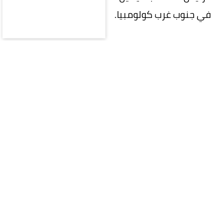
في جنوب غرب كولومبيا.
ومن غير المألوف أن تُقام مناسبة كهذه في كالي،
وهي ثالث أكبر مدن كولومبيا، إذ جرت العادة على أن
يُنصَّب الرؤساء في العاصمة بوغوتا.
واختار دي لا إسبرييا هذه المدينة التي شهدت في
الآونة الأخيرة مجموعة اعتداءات تبنّتها جماعات
متمردة، قرب مناطق تسيطر عليها مجموعات
مسلحة تقف وراء أسوأ موجة عنف منذ عقد في
البلاد.