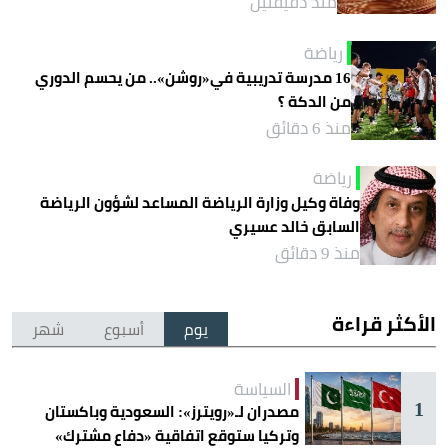
منذ دقيقتين
رياضة
16 مدرسة تدريبية في«روشن».. من يحسم الدوري
من الدكة ؟
منذ 6 دقائق
رياضة
وفاة وكيل وزارة الرياضة المساعد لشؤون الرياضة
السابق خالد عسيري
منذ 9 دقائق
الأكثر قراءة
يوم
أسبوع
شهر
السياسة
1
مصدران لـ«رويترز»: السعودية وباكستان
وتركيا ستوقع اتفاقية «دفاع مشترك»