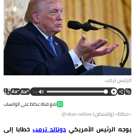
الرئيس ترمب
--:--
تابع قناة عكاظ على الواتساب
«عكاظ» (واشنطن) okaz-online@
يوجه الرئيس الأمريكي
دونالد ترمب
خطابا إلى