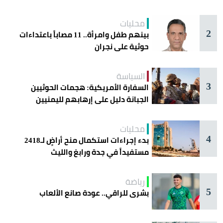
اليوم في جدة
محليات
2
بينهم طفل وامرأة.. 11 مصاباً باعتداءات
حوثية على نجران
السياسة
3
السفارة الأمريكية: هجمات الحوثيين
الجبانة دليل على إرهابهم لليمنيين
محليات
4
بدء إجراءات استكمال منح أراضٍ لـ2418
مستفيداً في جدة ورابغ والليث
رياضة
5
بشرى للراقي.. عودة صانع الألعاب