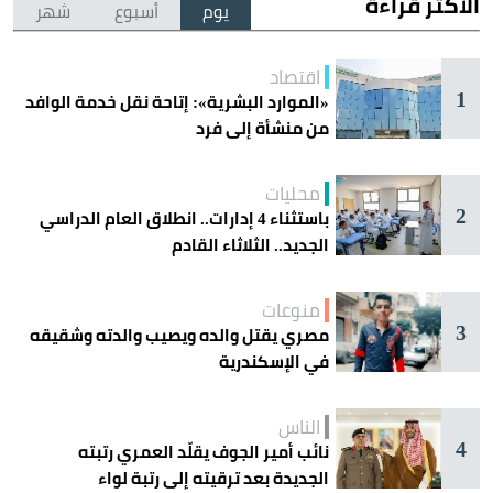
الأكثر قراءة
يوم
أسبوع
شهر
اقتصاد
1
«الموارد البشرية»: إتاحة نقل خدمة الوافد
من منشأة إلى فرد
محليات
2
باستثناء 4 إدارات.. انطلاق العام الدراسي
الجديد.. الثلاثاء القادم
منوعات
3
مصري يقتل والده ويصيب والدته وشقيقه
في الإسكندرية
الناس
4
نائب أمير الجوف يقلّد العمري رتبته
الجديدة بعد ترقيته إلى رتبة لواء