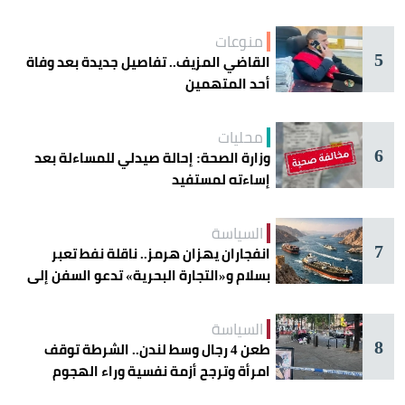
منوعات
5
القاضي المزيف.. تفاصيل جديدة بعد وفاة
أحد المتهمين
محليات
6
وزارة الصحة: إحالة صيدلي للمساءلة بعد
إساءته لمستفيد
السياسة
7
انفجاران يهزان هرمز.. ناقلة نفط تعبر
بسلام و«التجارة البحرية» تدعو السفن إلى
الحذر
السياسة
8
طعن 4 رجال وسط لندن.. الشرطة توقف
امرأة وترجح أزمة نفسية وراء الهجوم