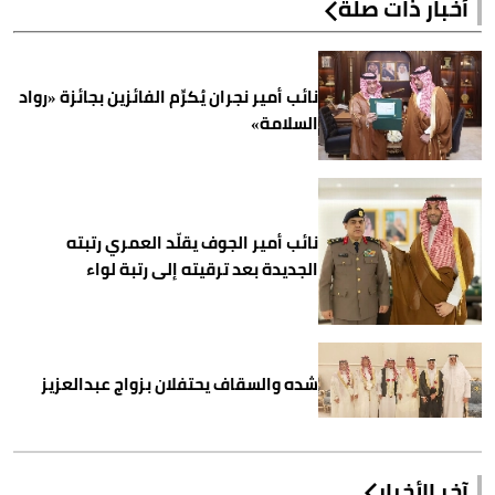
أخبار ذات صلة
نائب أمير نجران يُكرِّم الفائزين بجائزة «رواد
السلامة»
نائب أمير الجوف يقلّد العمري رتبته
الجديدة بعد ترقيته إلى رتبة لواء
شده والسقاف يحتفلان بزواج عبدالعزيز
آخر الأخبار