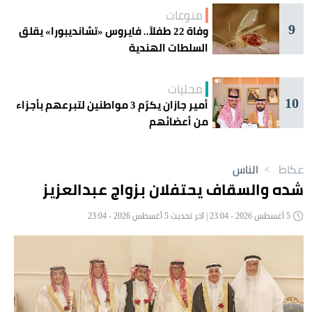
منوعات
9
وفاة 22 طفلاً.. فايروس «تشانديبورا» يقلق
السلطات الهندية
محليات
10
أمير جازان يكرّم 3 مواطنين لتبرعهم بأجزاء
من أعضائهم
عكاظ
>
الناس
شده والسقاف يحتفلان بزواج عبدالعزيز
5 أغسطس 2026 - 23:04 | آخر تحديث 5 أغسطس 2026 - 23:04