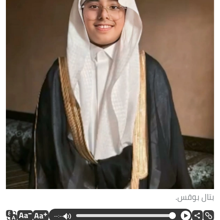
بتال بوقس.
--:--