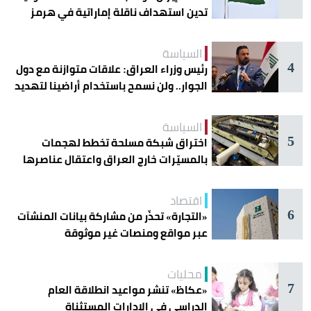
تدين استهداف ناقلة إماراتية في هرمز
السياسة
4
رئيس وزراء العراق: علاقات متوازنة مع دول
الجوار.. ولن نسمح باستخدام أراضينا لتهديد
أمنها
السياسة
5
اختراق شبكة مسلحة تخطط لهجمات
بالمسيّرات خارج العراق واعتقال عناصرها
اقتصاد
6
«التجارة» تحذّر من مشاركة بيانات المنشآت
عبر مواقع ومنصات غير موثوقة
محليات
7
«عكاظ» تنشر مواعيد انطلاقة العام
الدراسي في الإدارات المستثناة