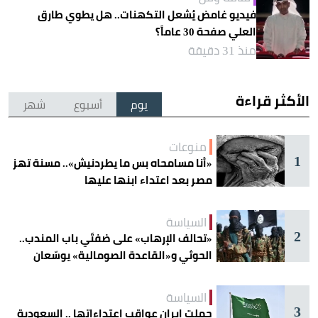
فيديو غامض يُشعل التكهنات.. هل يطوي طارق
العلي صفحة 30 عاماً؟
منذ 31 دقيقة
الأكثر قراءة
يوم
أسبوع
شهر
منوعات
1
«أنا مسامحاه بس ما يطردنيش».. مسنة تهز
مصر بعد اعتداء ابنها عليها
السياسة
2
«تحالف الإرهاب» على ضفتَي باب المندب..
الحوثي و«القاعدة الصومالية» يوسّعان
دائرة الخطر
السياسة
3
حملت إيران عواقب اعتداءاتها .. السعودية