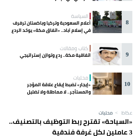
السياسة
8
أعلام السعودية وتركيا وباكستان ترفرف
في إسلام آباد.. «اتفاق مكة» يوحّد الردع
كتاب ومقالات
9
اتفاقية مكة.. ردع وتوازن إستراتيجي
محليات
10
«إيجار» تضبط إيقاع علاقة المؤجر
والمستأجر.. لا مماطلة ولا تضليل
عكاظ
>
محليات
«السياحة» تقترح ربط التوظيف بالتصنيف..
3 عاملين لكل غرفة فندقية