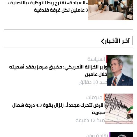
«السياحة» تقترح ربط التوظيف بالتصنيف..
3 عاملين لكل غرفة فندقية
آخر الأخبار
السياسة
وزير الخزانة الأمريكي: مضيق هرمز يفقد أهميته
خلال عامين
منذ 10 دقائق
منوعات
الأرض تتحرك مجدداً.. زلزال بقوة 4.3 درجة شمال
سورية
منذ 12 دقيقة
ثقافة وفن