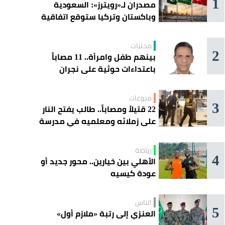
1
مصدران لـ«رويترز»: السعودية
وباكستان وتركيا ستوقع اتفاقية
«دفاع مشترك» اليوم في جدة
محليات
2
بينهم طفل وامرأة.. 11 مصاباً
باعتداءات حوثية على نجران
منوعات
3
22 قتيلاً ومصاباً.. طالب يفتح النار
على زملائه ومعلميه في مدرسة
ثانوية
رياضة
4
الأهلي بين خيارين.. محور جديد أو
عودة كيسيه
الناس
5
العنزي إلى رتبة «ملازم أول»