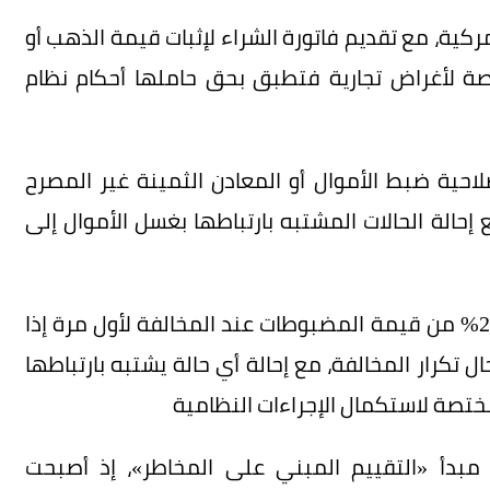
لجمركية، مع تقديم فاتورة الشراء لإثبات قيمة الذهب أو
ة لأغراض تجارية فتطبق بحق حاملها أحكام نظام
لاحية ضبط الأموال أو المعادن الثمينة غير المصرح
شتباه لمدة تصل إلى 72 ساعة، مع إحالة الحالات المشتبه بارتباطها بغسل الأموال إلى
ونصت اللائحة على فرض غرامة تتراوح بين 10% و25% من قيمة المضبوطات عند المخالفة لأول مرة إذا
ل الأموال، وترتفع إلى 50% في حال تكرار المخالفة، مع إحالة أي حالة يشتبه بارتباطها
ختصة لاستكمال الإجراءات النظامية
د مبدأ «التقييم المبني على المخاطر»، إذ أصبحت