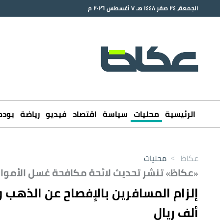
الجمعة، ٢٤ صفر ١٤٤٨ هـ ٧ أغسطس ٢٠٢٦ م
الرئيسية
محليات
سياسة
اقتصاد
فيديو
رياضة
بود
عكاظ
>
محليات
«عكاظ» تنشر تحديث لائحة مكافحة غسل الأموال
ألف ريال