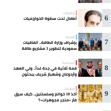
تحقيقات
6
أطفال تحت سطوة الخوارزميات
اقتصاد
7
بإشراف وزارة الطاقة.. اتفاقيات
سعودية لتطوير 3 مشاريع طاقة
شمسية في سورية
السياسة
8
قمة ثلاثية في جدة غداً.. ولي العهد
وأردوغان وشهباز شريف يبحثون
تعزيز التعاون
منوعات
9
أخذ 10 خواتم وسلسلتين.. كيف سرق
فأر «متجر مجوهرات»؟