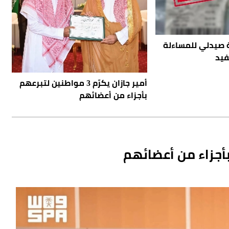
ة صيدلي للمساءلة
فيد
أمير جازان يكرّم 3 مواطنين لتبرعهم
بأجزاء من أعضائهم