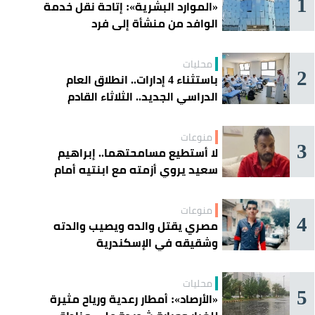
1
«الموارد البشرية»: إتاحة نقل خدمة
الوافد من منشأة إلى فرد
محليات
2
باستثناء 4 إدارات.. انطلاق العام
الدراسي الجديد.. الثلاثاء القادم
منوعات
3
لا أستطيع مسامحتهما.. إبراهيم
سعيد يروي أزمته مع ابنتيه أمام
القضاء
منوعات
4
مصري يقتل والده ويصيب والدته
وشقيقه في الإسكندرية
محليات
5
«الأرصاد»: أمطار رعدية ورياح مثيرة