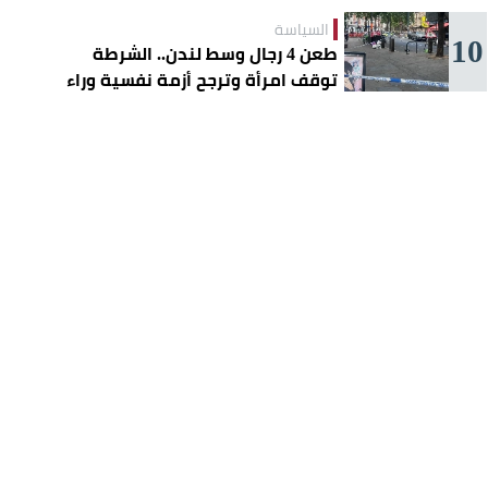
السياسة
10
طعن 4 رجال وسط لندن.. الشرطة
توقف امرأة وترجح أزمة نفسية وراء
الهجوم