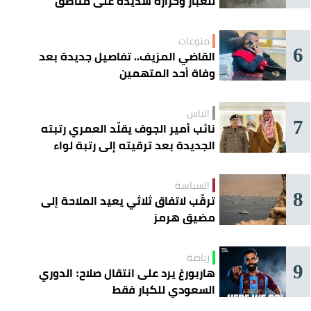
للغبار وحرارة شديدة على مناطق
عدة
منوعات
6
القاضي المزيف.. تفاصيل جديدة بعد
وفاة أحد المتهمين
الناس
7
نائب أمير الجوف يقلّد العمري رتبته
الجديدة بعد ترقيته إلى رتبة لواء
السياسة
8
ترقّب لاتفاق ثلاثي يعيد الملاحة إلى
مضيق هرمز
رياضة
9
هاربورغ يرد على انتقال صلاح: الدوري
السعودي للكبار فقط