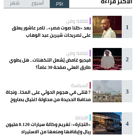
الأكثر قراءة
يوم
أسبوع
شهر
ثقافة وفن
1
بعد «كلنا صوت مصر».. تامر عاشور يعلق
على تصريحات شيرين عبد الوهاب
ثقافة وفن
2
فيديو غامض يُشعل التكهنات.. هل يطوي
طارق العلي صفحة 30 عاماً؟
السياسة
3
7 قتلى في هجوم الحوثي على المخا.. ونجاة
محافظ الحديدة من محاولة اغتيال بصاروخ
اقتصاد
4
«التجارة»: تغريم وكالة سيارات 8.120 مليون
ريال وإيقافها ومنعها من الاستيراد