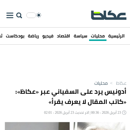
الرئيسية
محليات
سياسة
اقتصاد
فيديو
رياضة
بودكاست
ثق
عكاظ
>
محليات
أدونيس يرد على السفياني عبر «عكاظ»:
«كاتب المقال لا يعرف يقرأ»
23 أبريل 2026 - 00:36 | آخر تحديث 23 أبريل 2026 - 02:01