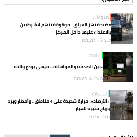
منوعات
فضيحة تهز العراق.. موقوفة تتهم 4 شرطيين
بالاعتداء عليها داخل المركز
منذ 15 دقيقة
رياضة
«بين الصدمة والمواساة».. ميسي يودع والده
منذ 32 دقيقة
محليات
«الأرصاد»: حرارة شديدة على 4 مناطق.. وأمطار وبَرَد
ورياح مثيرة للغبار
منذ ساعة