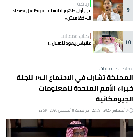
رياضة
9
في أول ظهور ليايسله.. نيوكاسل يصطاد
الـ«خفافيش»
كتاب ومقالات
10
ماتياس يعود للهلال..!
عكاظ
>
محليات
المملكة تشارك في الاجتماع الـ16 للجنة
خبراء الأمم المتحدة للمعلومات
الجيومكانية
8 أغسطس 2026 - 22:59 | آخر تحديث 8 أغسطس 2026 - 22:59