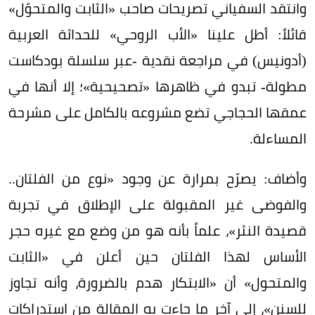
وانتقد السفياني تصريحات صاحب «الثابت والمتحوّل»
قائلاً: أطل علينا «الأب الروحي» للحداثة العربية
(أدونيس) في مراجعة نقدية -عبر سلسلة بودكاست
مطولة- تبدو في ظاهرها «تصحيحية»؛ إلا أنها في
عمقها الحجاجي تضع مشروعه بالكامل على مشرحة
المساءلة.
وأضاف: يصرّح بمرارة عن وجود «نوع من الفلتان..
والفوضى غير المقبولة على الإطلاق في تجربة
قصيدة النثر»، علماً بأنه هو من وضع مع غيره حجر
الأساس لهذا الفلتان حين أعلن في «الثابت
والمتحول» أن «الابتكار هدم بالضرورة، وأنه تجاوز
للسنن»، إلى آخر ما جاءت به المقالة من استدراكات