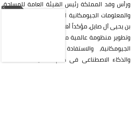
ورأس وفد المملكة رئيس الهيئة العامة للمساحة
والمعلومات الجيومكانية الدكتور المهندس محمد
بن يحيى آل صايل، مؤكداً أهمية تعزيز التعاون الدولي
وتطوير منظومة عالمية متكاملة لإدارة المعلومات
الجيومكانية، والاستفادة من التقنيات الحديثة
والذكاء الاصطناعي في دعم التنمية المستدامة
وصناعة القرار.
واستعرضت المملكة خلال الاجتماع جهودها في
تنفيذ إطار الأمم المتحدة المتكامل للمعلومات
الجيومكانية (UN-IGIF)، وتطوير السياسات والأطر
التنظيمية والمعايير الوطنية للبيانات الجيومكانية،
بما يعزز جودتها وتكاملها وقابليتها للتشغيل البيني