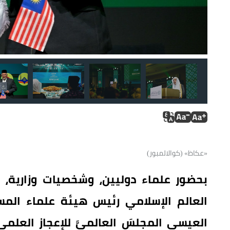
«عكاظ» (كوالالمبور)
بحضور علماء دوليين، وشخصيات وزارية، ور
العالم الإسلامي رئيس هيئة علماء المس
العيسى المجلسَ العالميَّ للإعجازِ العلميِّ 