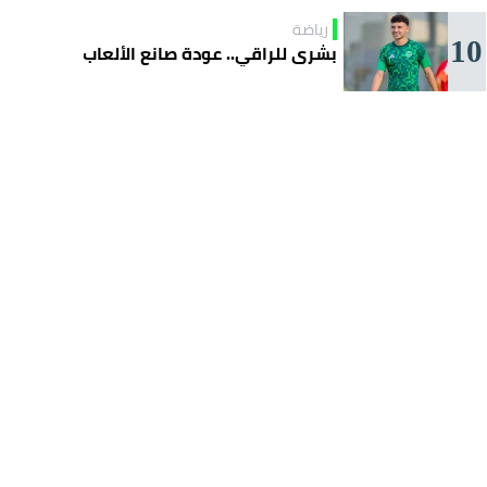
رياضة
10
بشرى للراقي.. عودة صانع الألعاب