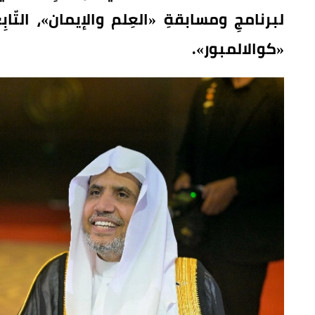
لبرنامجِ ومسابقةِ «العِلم والإيمان»، التّا
«كوالالمبور».