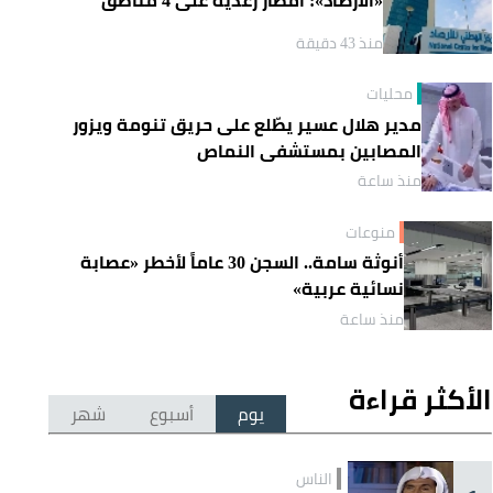
منذ 43 دقيقة
محليات
مدير هلال عسير يطّلع على حريق تنومة ويزور
المصابين بمستشفى النماص
منذ ساعة
منوعات
أنوثة سامة.. السجن 30 عاماً لأخطر «عصابة
نسائية عربية»
منذ ساعة
الأكثر قراءة
يوم
أسبوع
شهر
الناس