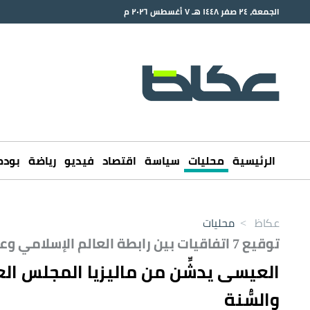
الجمعة، ٢٤ صفر ١٤٤٨ هـ ٧ أغسطس ٢٠٢٦ م
الرئيسية
محليات
سياسة
اقتصاد
فيديو
رياضة
بود
عكاظ
>
محليات
توقيع 7 اتفاقيات بين رابطة العالم الإسلامي وعددٍ من الجهات الماليزية الحكومية والأهلية
العيسى يدشِّن من ماليزيا المجلس الع
والسُّنة