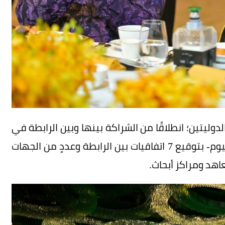
دوليتين؛ انطلاقًا من الشراكة بينها وبين الرابطة في
دعم العمل الإسلاميّ -ذي الصِّلة- الذي عُزِّزَ -هذا اليوم- بتوقيع 7 اتفاقيات بين الرابطة وعددٍ من الجهات
اهد ومراكز أبحاث.