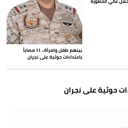
حمل عالي الخطورة
بينهم طفل وامرأة.. 11 مصاباً
باعتداءات حوثية على نجران