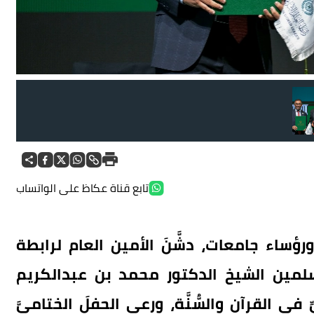
تابع قناة عكاظ على الواتساب
ؤساء جامعات، دشَّنَ الأمين العام لرابطة
لمين الشيخ الدكتور محمد بن عبدالكريم
في القرآنِ والسُّنَّة، ورعى الحفلَ الختاميَّ