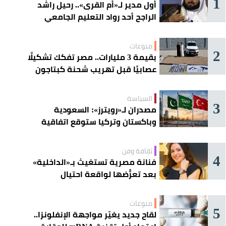
1
أول مدير لـ«أم القرى».. رحيل راشد
الراجح أحد رواد التعليم الجامعي
منوعات
2
بقيمة 3 مليارات.. مصر تفكك تشكيلًا
عصابيًا قبل تهريب شحنة كبتاجون
ضخمة
السياسة
3
مصدران لـ«رويترز»: السعودية
وباكستان وتركيا ستوقع اتفاقية
«دفاع مشترك» اليوم في جدة
ثقافة وفن
4
فنانة مصرية تستغيث بـ«الداخلية»
بعد تعرُّضها لواقعة احتيال
منوعات
5
لقاح جديد يغيّر مواجهة الإنفلونزا..