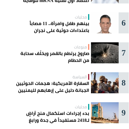
اعتماد أول تقنية mRNA للوقاية
الموسمية
محليات
6
بينهم طفل وامرأة.. 11 مصاباً
باعتداءات حوثية على نجران
منوعات
7
صاروخ يرتطم بالقمر ويخلّف سحابة
من الحطام
السياسة
8
السفارة الأمريكية: هجمات الحوثيين
الجبانة دليل على إرهابهم لليمنيين
محليات
9
بدء إجراءات استكمال منح أراضٍ
لـ2418 مستفيداً في جدة ورابغ
والليث