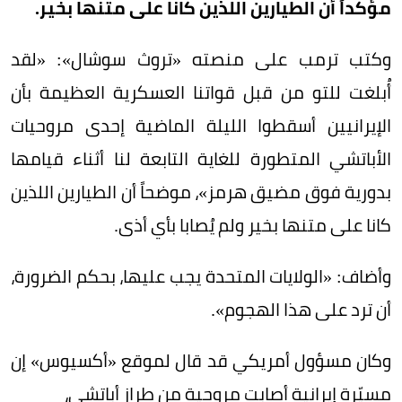
مؤكداً أن الطيارين اللذين كانا على متنها بخير.
وكتب ترمب على منصته «تروث سوشال»: «لقد
أُبلغت للتو من قبل قواتنا العسكرية العظيمة بأن
الإيرانيين أسقطوا الليلة الماضية إحدى مروحيات
الأباتشي المتطورة للغاية التابعة لنا أثناء قيامها
بدورية فوق مضيق هرمز»، موضحاً أن الطيارين اللذين
كانا على متنها بخير ولم يُصابا بأي أذى.
وأضاف: «الولايات المتحدة يجب عليها، بحكم الضرورة،
أن ترد على هذا الهجوم».
وكان مسؤول أمريكي قد قال لموقع «أكسيوس» إن
مسيّرة إيرانية أصابت مروحية من طراز أباتشي،