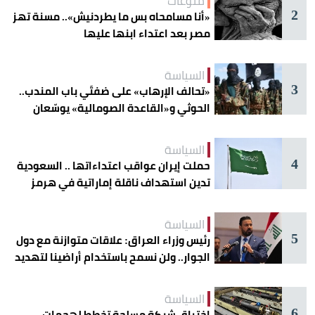
منوعات
2
«أنا مسامحاه بس ما يطردنيش».. مسنة تهز
مصر بعد اعتداء ابنها عليها
السياسة
3
«تحالف الإرهاب» على ضفتَي باب المندب..
الحوثي و«القاعدة الصومالية» يوسّعان
دائرة الخطر
السياسة
4
حملت إيران عواقب اعتداءاتها .. السعودية
تدين استهداف ناقلة إماراتية في هرمز
السياسة
5
رئيس وزراء العراق: علاقات متوازنة مع دول
الجوار.. ولن نسمح باستخدام أراضينا لتهديد
أمنها
السياسة
6
اختراق شبكة مسلحة تخطط لهجمات