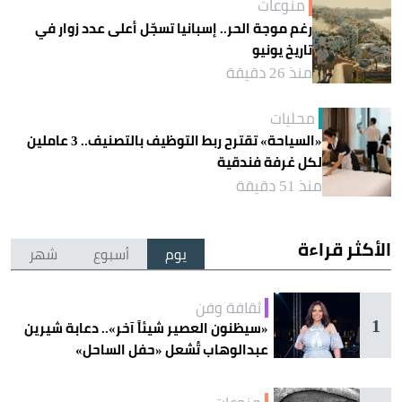
منوعات
رغم موجة الحر.. إسبانيا تسجّل أعلى عدد زوار في
تاريخ يونيو
منذ 26 دقيقة
محليات
«السياحة» تقترح ربط التوظيف بالتصنيف.. 3 عاملين
لكل غرفة فندقية
منذ 51 دقيقة
الأكثر قراءة
يوم
أسبوع
شهر
ثقافة وفن
1
«سيظنون العصير شيئاً آخر».. دعابة شيرين
عبدالوهاب تُشعل «حفل الساحل»