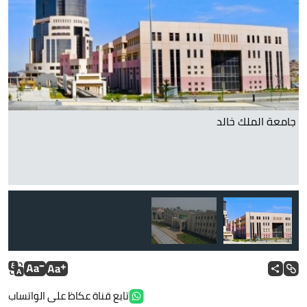
جامعة الملك خالد
ج
تابع قناة عكاظ على الواتساب