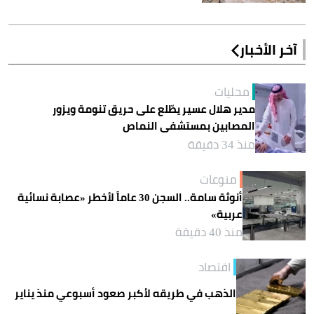
آخر الأخبار
محليات
مدير هلال عسير يطّلع على حريق تنومة ويزور
المصابين بمستشفى النماص
منذ 34 دقيقة
منوعات
أنوثة سامة.. السجن 30 عاماً لأخطر «عصابة نسائية
عربية»
منذ 40 دقيقة
اقتصاد
الذهب في طريقه لأكبر صعود أسبوعي منذ يناير