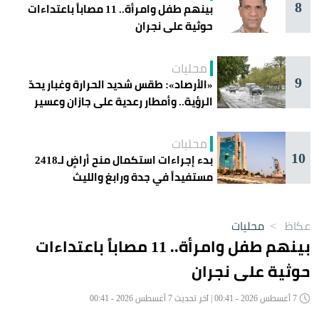
8
بينهم طفل وامرأة.. 11 مصاباً باعتداءات
حوثية على نجران
محليات
9
«الأرصاد»: طقس شديد الحرارة وغبار يحدّ
الرؤية.. وأمطار رعدية على جازان وعسير
محليات
10
بدء إجراءات استكمال منح أراضٍ لـ2418
مستفيداً في جدة ورابغ والليث
عكاظ
>
محليات
بينهم طفل وامرأة.. 11 مصاباً باعتداءات
حوثية على نجران
7 أغسطس 2026 - 00:41 | آخر تحديث 7 أغسطس 2026 - 00:41