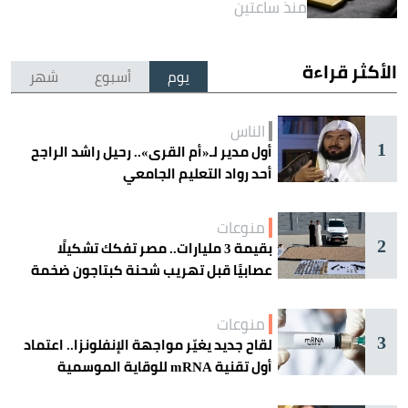
منذ ساعتين
الأكثر قراءة
يوم
أسبوع
شهر
الناس
1
أول مدير لـ«أم القرى».. رحيل راشد الراجح
أحد رواد التعليم الجامعي
منوعات
2
بقيمة 3 مليارات.. مصر تفكك تشكيلًا
عصابيًا قبل تهريب شحنة كبتاجون ضخمة
منوعات
3
لقاح جديد يغيّر مواجهة الإنفلونزا.. اعتماد
أول تقنية mRNA للوقاية الموسمية