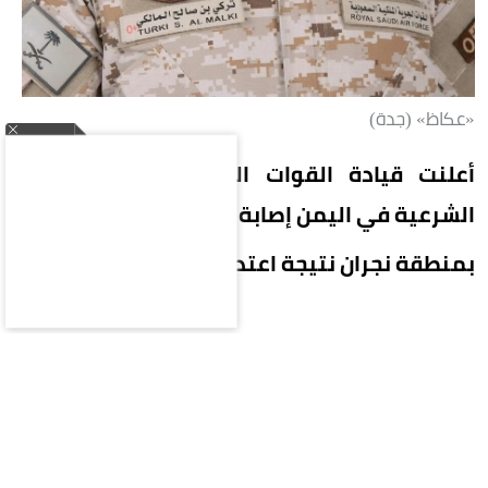
«عكاظ» (جدة)
أعلنت قيادة القوات المشتركة لتحالف دعم
الشرعية في اليمن إصابة 11 مدنياً
بمنطقة نجران نتيجة اعتداءات إرهابية حوثية.
وأوضح المتحدث باسم التحالف اللواء الركن تركي
المالكي أن من بين المصابين 7 سعوديين، بينهم
امرأة وطفل يبلغ 4 أعوام أصيب بحروق من الدرجة
الثانية، إضافة إلى يمني ومصريين وباكستاني، جراء