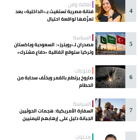
ثقافة وفن
4
فنانة مصرية تستغيث بـ«الداخلية» بعد
تعرُّضها لواقعة احتيال
السياسة
5
مصدران لـ«رويترز»: السعودية وباكستان
وتركيا ستوقع اتفاقية «دفاع مشترك»
اليوم في جدة
منوعات
6
صاروخ يرتطم بالقمر ويخلّف سحابة من
الحطام
السياسة
7
السفارة الأمريكية: هجمات الحوثيين
الجبانة دليل على إرهابهم لليمنيين
محليات