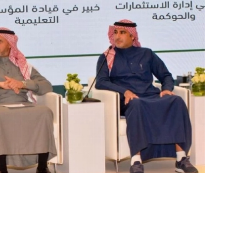
«عكاظ» (الدمام)