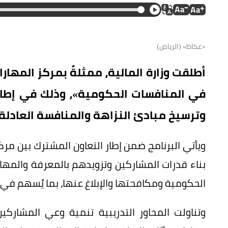
«عكاظ» (الرياض)
أطلقت وزارة المالية، ممثلةً بمركز المهار
في المنافسات الحكومية»، وذلك في إطار ج
وترسيخ مبادئ النزاهة والمنافسة العادلة
ويأتي البرنامج ضمن إطار التعاون المشترك بين مرك
بناء قدرات المشاركين وتزويدهم بالمعرفة والمه
الحكومية ومكافحتها والإبلاغ عنها، بما يُسهم في ر
وتناولت المحاور التدريبية تنمية وعي المشاركين