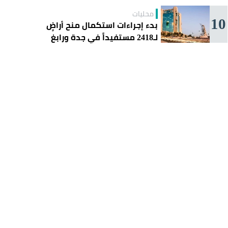
محليات
10
بدء إجراءات استكمال منح أراضٍ
لـ2418 مستفيداً في جدة ورابغ
والليث