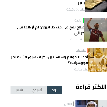
يناير
منذ 35 دقيقة
رياضة
صلاح يقع في حب طرابزون: لم أر هذا في
حياتي
منذ ساعة
منوعات
أخذ 10 خواتم وسلسلتين.. كيف سرق فأر «متجر
مجوهرات»؟
منذ ساعة
الأكثر قراءة
يوم
أسبوع
شهر
الناس