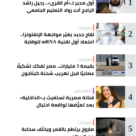
1
أول مدير لـ«أم القرى».. رحيل راشد
الراجح أحد رواد التعليم الجامعي
منوعات
2
لقاح جديد يغيّر مواجهة الإنفلونزا..
اعتماد أول تقنية mRNA للوقاية
الموسمية
منوعات
3
بقيمة 3 مليارات.. مصر تفكك تشكيلًا
عصابيًا قبل تهريب شحنة كبتاجون
ضخمة
ثقافة وفن
4
فنانة مصرية تستغيث بـ«الداخلية»
بعد تعرُّضها لواقعة احتيال
منوعات
5
صاروخ يرتطم بالقمر ويخلّف سحابة