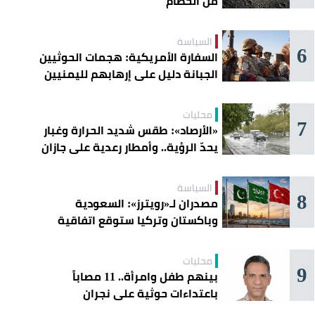
من الحطام
السياسة
6
السفارة الأمريكية: هجمات الحوثيين
الجبانة دليل على إرهابهم لليمنيين
محليات
7
«الأرصاد»: طقس شديد الحرارة وغبار
يحدّ الرؤية.. وأمطار رعدية على جازان
وعسير
السياسة
8
مصدران لـ«رويترز»: السعودية
وباكستان وتركيا ستوقع اتفاقية
«دفاع مشترك» اليوم في جدة
محليات
9
بينهم طفل وامرأة.. 11 مصاباً
باعتداءات حوثية على نجران