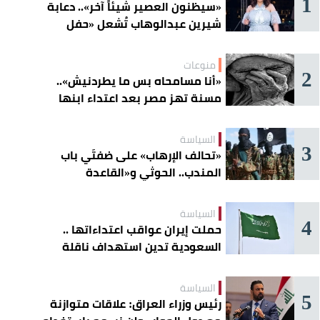
1
«سيظنون العصير شيئاً آخر».. دعابة
شيرين عبدالوهاب تُشعل «حفل
الساحل»
منوعات
2
«أنا مسامحاه بس ما يطردنيش»..
مسنة تهز مصر بعد اعتداء ابنها
عليها
السياسة
3
«تحالف الإرهاب» على ضفتَي باب
المندب.. الحوثي و«القاعدة
الصومالية» يوسّعان دائرة الخطر
السياسة
4
حملت إيران عواقب اعتداءاتها ..
السعودية تدين استهداف ناقلة
إماراتية في هرمز
السياسة
5
رئيس وزراء العراق: علاقات متوازنة