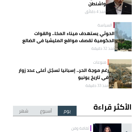
واشنطن
منذ 4 دقائق
السياسة
الحوثي يستهدف ميناء المخا.. والقوات
الحكومية تقصف مواقع المليشيا في الضالع
منذ 32 دقيقة
منوعات
رغم موجة الحر.. إسبانيا تسجّل أعلى عدد زوار
في تاريخ يونيو
منذ 33 دقيقة
الأكثر قراءة
يوم
أسبوع
شهر
ثقافة وفن