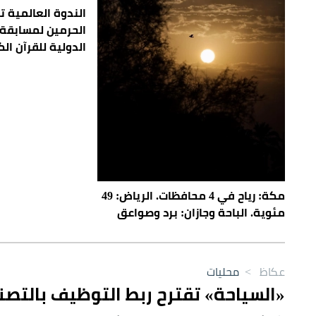
الندوة العالمية تث
الحرمين لمسابقة 
الدولية للقرآن الك
مكة: رياح في 4 محافظات. الرياض: 49
مئوية. الباحة وجازان: برد وصواعق
عكاظ
>
محليات
«السياحة» تقترح ربط التوظيف بالتصنيف.. 3 عاملين لكل غرفة