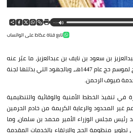
--:--
تابع قناة عكاظ على الواتساب
عبدالعزيز بن سعود بن نايف بن عبدالعزيز، ما عبّر عنه
مجلس الوزراء من تقدير وإشادة بما تحقق من نجاح لموسم حج عام 1447هـ، وبالجهود التي بذلتها لجنة
خدمة ضيوف الرحمن.
زة في تنفيذ الخطط الأمنية والوقائية والتنظيمية
عم غير المحدود والرعاية الكريمة من خادم الحرمين
د رئيس مجلس الوزراء الأمير محمد بن سلمان، وما
تطوير منظومة الحج والارتقاء بالخدمات المقدمة