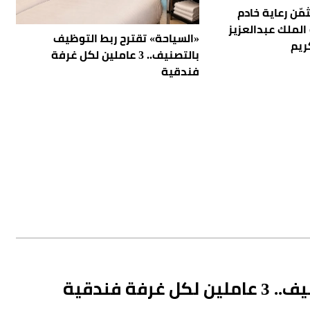
مّن رعاية خادم
الملك عبدالعزيز
«السياحة» تقترح ربط التوظيف
ريم
بالتصنيف.. 3 عاملين لكل غرفة
فندقية
 فندقية