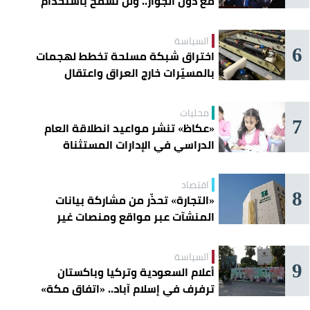
مع دول الجوار.. ولن نسمح باستخدام
أراضينا لتهديد أمنها
السياسة
6
اختراق شبكة مسلحة تخطط لهجمات
بالمسيّرات خارج العراق واعتقال
عناصرها
محليات
7
«عكاظ» تنشر مواعيد انطلاقة العام
الدراسي في الإدارات المستثناة
اقتصاد
8
«التجارة» تحذّر من مشاركة بيانات
المنشآت عبر مواقع ومنصات غير
موثوقة
السياسة
9
أعلام السعودية وتركيا وباكستان
ترفرف في إسلام آباد.. «اتفاق مكة»
يوحّد الردع