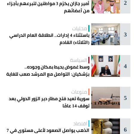
2
أمير جازان يكرّم 3 مواطنين لتبرعهم بأجزاء
من أعضائهم
محليات
3
باستثناء 4 إدارات.. انطلاقة العام الدراسي
(الثلاثاء) القادم
السياسة
4
وسط غموض يحيط بمكان وجوده..
بزشكيان: التواصل مع المرشد صعب للغاية
منوعات
5
سورية تعيد فتح مطار دير الزور الدولي بعد
توقف 14 عامًا
اقتصاد
6
الذهب يواصل الصعود لأعلى مستوى في 7