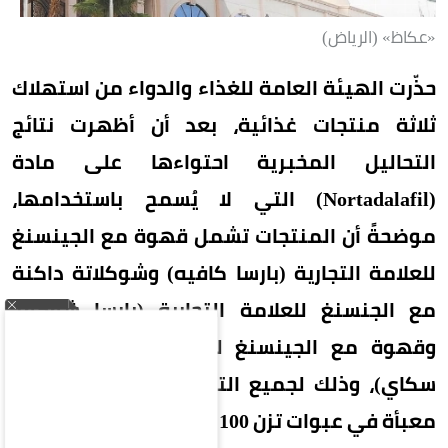
«عكاظ» (الرياض)
حذّرت الهيئة العامة للغذاء والدواء من استهلاك
ثلاثة منتجات غذائية، بعد أن أظهرت نتائج
التحاليل المخبرية احتواءها على مادة
(Nortadalafil) التي لا يُسمح باستخدامها،
موضحةً أن المنتجات تشمل قهوة مع الجينسنغ
للعلامة التجارية (بارسا كافيه) وشوكلاتة داكنة
مع الجنسنغ للعلامة التجارية (بارسا شوكو)،
وقهوة مع الجينسنغ للعلامة التجارية (بنتان
سكاي)، وذلك لجميع التشغيلات، وهي منتجات
معبأة في عبوات تزن 100 جرام على هيئة أظرف.