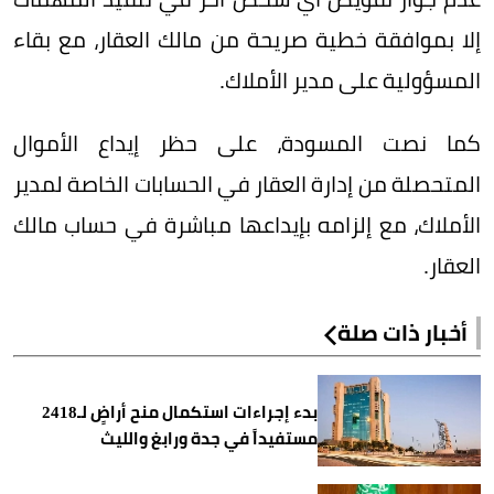
إلا بموافقة خطية صريحة من مالك العقار، مع بقاء
المسؤولية على مدير الأملاك.
كما نصت المسودة، على حظر إيداع الأموال
المتحصلة من إدارة العقار في الحسابات الخاصة لمدير
الأملاك، مع إلزامه بإيداعها مباشرة في حساب مالك
العقار.
أخبار ذات صلة
بدء إجراءات استكمال منح أراضٍ لـ2418
مستفيداً في جدة ورابغ والليث