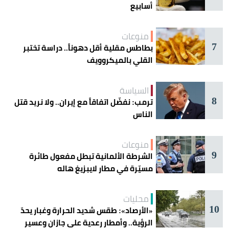
أسابيع
منوعات
7
بطاطس مقلية أقل دهوناً.. دراسة تختبر
القلي بالميكروويف
السياسة
8
ترمب: نفضّل اتفاقاً مع إيران.. ولا نريد قتل
الناس
منوعات
9
الشرطة الألمانية تبطل مفعول طائرة
مسيّرة في مطار لايبزيغ هاله
محليات
10
«الأرصاد»: طقس شديد الحرارة وغبار يحدّ
الرؤية.. وأمطار رعدية على جازان وعسير