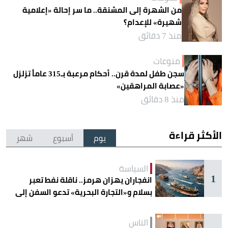
من الشهرة إلى المشنقة.. ما سر إحالة «إعلامية
شهيرة» للإعدام؟
منذ 7 دقائق
منوعات
سجن طفل لمدة قرن.. أحكام مرعبة بـ315 عاماً تزلزل
«عصابة المراهقين»
منذ 8 دقائق
الأكثر قراءة
يوم
أسبوع
شهر
السياسة
1
انفجاران يهزان هرمز.. ناقلة نفط تعبر
بسلام و«التجارة البحرية» تدعو السفن إلى
الحذر
الناس