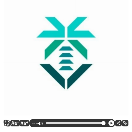
--:--