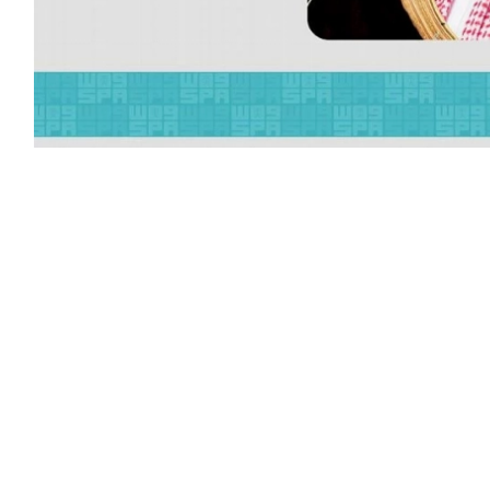
ير محمد بن سلمان، برقية تهنئة، للحاكم
 ذكرى استقلال بلاده
صدق التمنيات بموفور الصحة والسعادة للسير باتريك،
الازدهار.