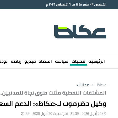
الخميس، ٢٣ صفر ١٤٤٨ هـ ٦ أغسطس ٢٠٢٦ م
الرئيسية
محليات
سياسة
اقتصاد
فيديو
رياضة
بود
عكاظ
>
محليات
المشتقات النفطية مثلت طوق نجاة للمدنيين.
وكيل حضرموت لـ«عكاظ»: الدعم السعو
20 أبريل 2026 - 21:39 | آخر تحديث 20 أبريل 2026 - 21:39