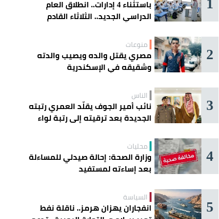
1
باستثناء 4 إدارات.. انطلاق العام
الدراسي الجديد.. الثلاثاء القادم
منوعات
2
مصري يقتل والده ويصيب والدته
وشقيقه في الإسكندرية
الناس
3
نائب أمير الجوف يقلّد العمري رتبته
الجديدة بعد ترقيته إلى رتبة لواء
محليات
4
وزارة الصحة: إحالة صيدلي للمساءلة
بعد إساءته لمستفيد
السياسة
5
انفجاران يهزان هرمز.. ناقلة نفط