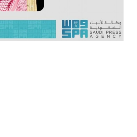
«عكاظ» (جدة) okaz_online@
بعث ولي العهد رئيس مجلس الوزراء الأم
العام لجامايكا السير باتريك ألين، بمناسبة
.
وعبَّر الأمير محمد بن سلمان، عن أطيب التهاني وأ
ولحكومة وشعب جامايكا الصديق المزيد من التقدم و