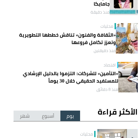
جامايكا
منذ دقيقة
محليات
«الثقافة والفنون» تناقش خططها التطويرية
وتعزز تكامل فروعها
منذ دقيقتين
اقتصاد
«التأمين» للشركات: التزموا بالدليل الإرشادي
للمستفيد الحقيقي خلال 30 يوماً
منذ 8 دقائق
الأكثر قراءة
يوم
أسبوع
شهر
محليات