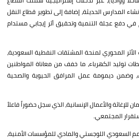
 ووادياً)، عبر تدخلات إستراتيجية شملت القطاع
شاء المدارس الحديثة، إضافة إلى تطوير قطاع النقل
في دفع عجلة التنمية وتحقيق أثر إيجابي مستدام
أثر المحوري لمنحة المشتقات النفطية السعودية،
ات توليد الكهرباء، ما خفف من معاناة المواطنين
وضمن ديمومة عمل المرافق الحيوية والصحية
ان للإغاثة والأعمال الإنسانية، الذي سجل حضوراً فاعلاً
استقرار المجتمعي.
عم السعودي اللوجستي والمادي للمؤسسات الأمنية،