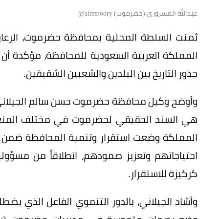
​عبدالله المسروري (حضرموت) almsroory@
​ثمنت السلطة المحلية بمحافظة حضرموت، الرعاية
المملكة العربية السعودية للمحافظة، مؤكدة أن ه
جذور التاريخ بين البلدين والشعبين الشقيقين.
وأوضح وكيل محافظة حضرموت حسن سالم الجيلاني، 
هي السند الحقيقي لحضرموت في مختلف المنعطفا
المملكة وضعت استقرار وتنمية المحافظة ضمن أولوي
احتياجاتهم وتعزيز صمودهم، انطلاقاً من مسؤولي
كركيزة للاستقرار.
وأشاد الجيلاني، بالدور التنموي الفاعل الذي يضطل