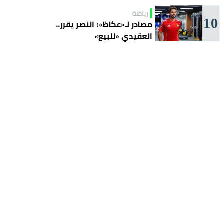
رياضة
10
مصادر لـ«عكاظ»: النصر يقرر..
العقيدي «للبيع»