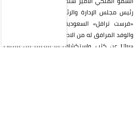
السمو الملكي الأمير سلطان بن منصور آل سعود،
رئيس مجلس الإدارة والرئيس التنفيذي لمجموعة
«فرست ترافل» السعودية (First Travel Group)
والوفد المرافق له من الاطلاع على هاتف NOTE 60
Ultra عن كثب، واستكشاف ما يقدمه من تقنيات
وابتكارات، وقد عبّر سموّه عن اعجابه بالتصميم الفريد
والمتميّز للهاتف، وجودة تصنيعه، وأدائه الذي
يضاهي الهواتف الرائدة، مؤكداً أنه يمتلك مقومات
قوية تؤهله لتحقيق مكانة تنافسية ضمن فئة
الهواتف الذكية الفاخرة.
معيار جديد للتميز في فئة الهواتف الذكية
الفاخرة