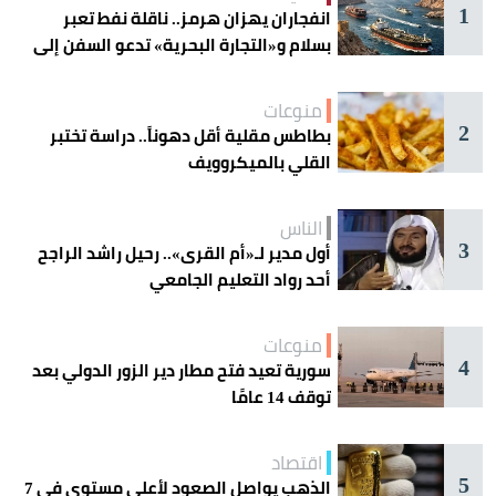
1
انفجاران يهزان هرمز.. ناقلة نفط تعبر
بسلام و«التجارة البحرية» تدعو السفن إلى
الحذر
منوعات
2
بطاطس مقلية أقل دهوناً.. دراسة تختبر
القلي بالميكروويف
الناس
3
أول مدير لـ«أم القرى».. رحيل راشد الراجح
أحد رواد التعليم الجامعي
منوعات
4
سورية تعيد فتح مطار دير الزور الدولي بعد
توقف 14 عامًا
اقتصاد
5
الذهب يواصل الصعود لأعلى مستوى في 7