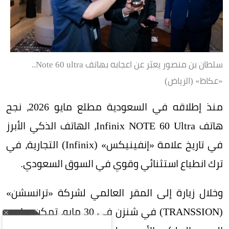
سلطان بن منصور يعبّر عن اعجابه بهاتف Note 60 ultra..
«عكاظ» (الرياض)
منذ إطلاقه في السعودية مطلع مايو 2026، نجح
هاتف Infinix NOTE 60 Ultra، الهاتف الذكي الأبرز
في تاريخ علامة «إنفينيكس» (Infinix) التجارية، في
ترك انطباع استثنائي وقوي في السوق السعودي.
وخلال زيارة إلى المقر العالمي لشركة «ترانسشن»
(TRANSSION) في شنزن في 30 مايو، تمكن صاحب