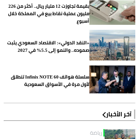
بقيمة تجاوزت 12 مليار ريال.. أكثر من 226
مليون عملية نقاط بيع في المملكة خلال
أسبوع
«النقد الدولي»: الاقتصاد السعودي يثبت
صموده.. والنمو إلى 5.5% في 2027
سلسلة هواتف Infinix NOTE 60 تنطلق
لأول مرة في الأسواق السعودية
آخر الأخبار
رياضة