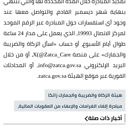
تمديد المبادرة خلال المدة المحددة لها والتي تنتهي
بنهاية شهر ديسمبر القادم، والتواصل معها عند
وجود أي استفسارات حول المبادرة عبر الرقم الموحد
لمركز الاتصال 19993، الذي يعمل على مدار 24 ساعة
طوال أيام الأسبوع، أو حساب «اسأل الزكاة والضريبة
والجمارك» على منصة X(@Zatca_Care، أو من خلال
البريد الإلكتروني info@zatca.gov.sa، أو المحادثات
الفورية عبر موقع الهيئة zatca.gov.sa.
هيئة الزكاة والضريبة والجمارك زاتكا
مبادرة إلغاء الغرامات والإعفاء من العقوبات المالية،
أخبار ذات صلة