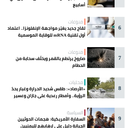
أسابيع
منوعات
6
لقاح جديد يغيّر مواجهة الإنفلونزا.. اعتماد
أول تقنية mRNA للوقاية الموسمية
منوعات
7
صاروخ يرتطم بالقمر ويخلّف سحابة من
الحطام
محليات
8
«الأرصاد»: طقس شديد الحرارة وغبار يحدّ
الرؤية.. وأمطار رعدية على جازان وعسير
السياسة
9
السفارة الأمريكية: هجمات الحوثيين
الجبانة دليل على إرهابهم لليمنيين