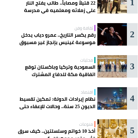
1
22 قتيلاً ومصاباً.. طالب يفتح النار
على زملائه ومعلميه في مدرسة
ثانوية
ثقافة وفن
2
رقم يكسر التاريخ.. عمرو دياب يدخل
موسوعة غينيس بإنجاز غير مسبوق
محليات
3
السعودية وتركيا وباكستان توقع
اتفاقية مكة للدفاع المشترك
اقتصاد
4
نظام إيرادات الدولة: تمكين تقسيط
الديون 25 سنة.. وحالات للإعفاء حتى
مليون ريال
منوعات
5
أخذ 10 خواتم وسلسلتين.. كيف سرق