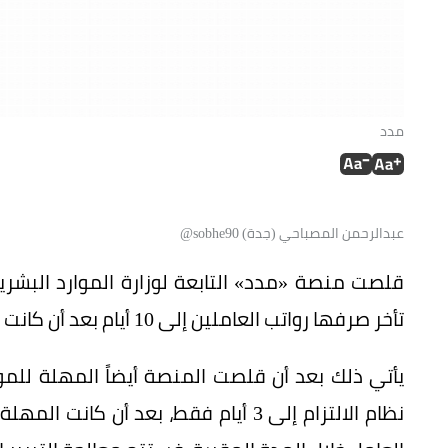
مدد
عبدالرحمن المصباحي (جدة) sobhe90@
قلصت منصة «مدد» التابعة لوزارة الموارد البشري
تأخر صرفها رواتب العاملين إلى 10 أيام بعد أن كانت المهلة المقررة سابقاً 30 يوماً.
يأتي ذلك بعد أن قلصت المنصة أيضاً المهلة للمو