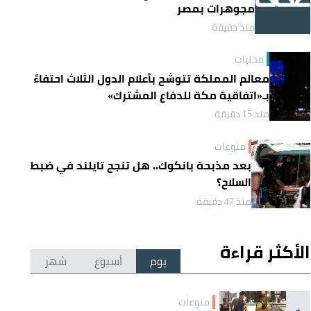
مجوهرات بمصر
منذ دقيقة
محليات
معالم المملكة تتوشح بأعلام الدول الثلاث احتفاءً
بـ«اتفاقية مكة للدفاع المشترك»
منذ 15 دقيقة
منوعات
بعد مذبحة بانكوك.. هل تنجح تايلند في ضبط
السلاح؟
منذ 47 دقيقة
الأكثر قراءة
يوم
أسبوع
شهر
منوعات