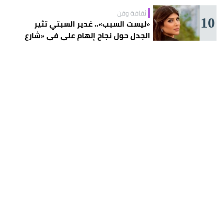
ثقافة وفن
10
«ليست السبب».. غدير السبتي تثير
الجدل حول نجاح إلهام علي في «شارع
الأعشى»