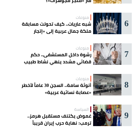
فأر «متجر مجوهرات»؟
منوعات
6
شبه عاريات.. كيف تحولت مسابقة
ملكة جمال عربية إلى «إتجار
بالقاصرات»؟
منوعات
7
رشوة داخل المستشفى.. حكم
قضائي مشدد ينهي نشاط طبيب
مغربي
منوعات
8
أنوثة سامة.. السجن 30 عاماً لأخطر
«عصابة نسائية عربية»
السياسة
9
غموض يكتنف مستقبل هرمز..
ترمب: نهاية حرب إيران قريباً