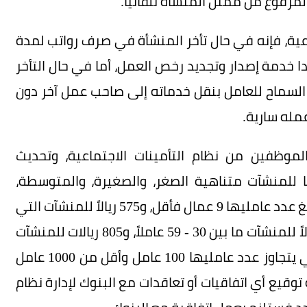
لمرفوع من ممثل المنشأة تلقائياً.
تماعية، فإنه في حال تأخر المنشأة في صرف رواتب لمدة
 خدمة إصدار وتجديد رخص العمل، أما في حال التأخر
السماح للعامل بنقل خدماته إلى صاحب عمل آخر دون
مله سارية.
موظفين من نظام التأمينات الاجتماعية، وتحديث
ا للمنشآت متناهية الصغر، والصغيرة، والمتوسطة،
والكبيرة، برسوم تبدأ من 460 ريالاً للمنشآت التي يبلغ عدد عامليها 9 عمال فأقل، و575 ريالاً للمنشآت التي
يتراوح عدد العاملين بها من 10 – 29 عاملاً، و690 ريالاً للمنشآت ما بين 30 - 59 عاملاً، و805 ريالات للمنشآت
التي يعمل بها نحو 60 - 99 عاملاً، أما المنشآت التي يتجاوز عدد عامليها 100 عامل وأقل من 1000 عامل
ولن تتطلب المنشأة توقيع أي اتفاقيات أو تعاقدات مع البنوك لإدارة نظام