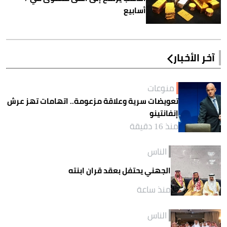
أسابيع
آخر الأخبار
منوعات
تعويضات سرية وعلاقة مزعومة.. اتهامات تهز عرش
إنفانتينو
منذ 16 دقيقة
الناس
الجهني يحتفل بعقد قران ابنته
منذ ساعة
الناس