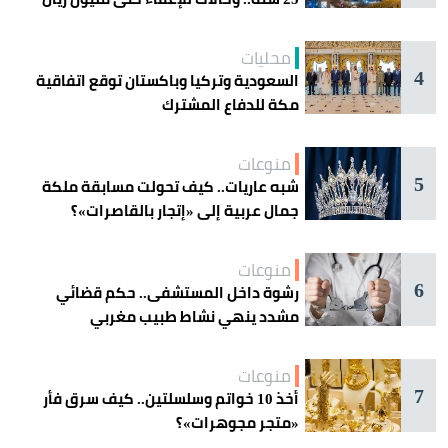
محليات
4
السعودية وتركيا وباكستان توقع اتفاقية
مكة للدفاع المشترك
منوعات
5
شبه عاريات.. كيف تحولت مسابقة ملكة
جمال عربية إلى «إتجار بالقاصرات»؟
منوعات
6
رشوة داخل المستشفى.. حكم قضائي
مشدد ينهي نشاط طبيب مغربي
منوعات
7
أخذ 10 خواتم وسلسلتين.. كيف سرق فأر
«متجر مجوهرات»؟