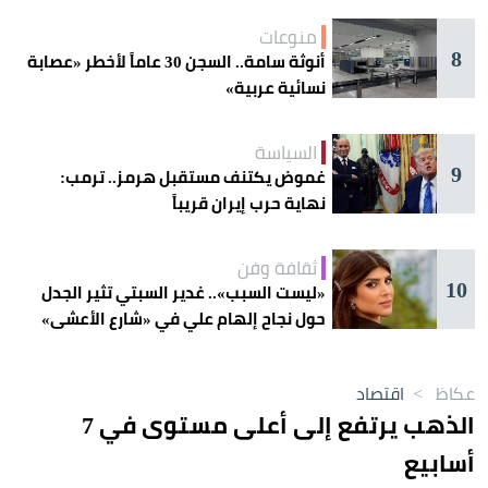
منوعات
8
أنوثة سامة.. السجن 30 عاماً لأخطر «عصابة
نسائية عربية»
السياسة
9
غموض يكتنف مستقبل هرمز.. ترمب:
نهاية حرب إيران قريباً
ثقافة وفن
10
«ليست السبب».. غدير السبتي تثير الجدل
حول نجاح إلهام علي في «شارع الأعشى»
عكاظ
>
اقتصاد
الذهب يرتفع إلى أعلى مستوى في 7
أسابيع