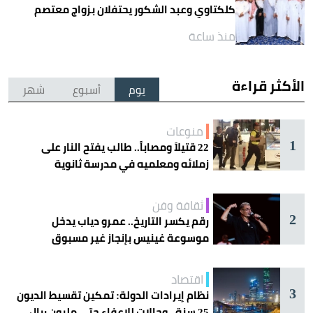
كلكتاوي وعبد الشكور يحتفلان بزواج معتصم
منذ ساعة
الأكثر قراءة
يوم
أسبوع
شهر
منوعات
1
22 قتيلاً ومصاباً.. طالب يفتح النار على
زملائه ومعلميه في مدرسة ثانوية
ثقافة وفن
2
رقم يكسر التاريخ.. عمرو دياب يدخل
موسوعة غينيس بإنجاز غير مسبوق
اقتصاد
3
نظام إيرادات الدولة: تمكين تقسيط الديون
25 سنة.. وحالات للإعفاء حتى مليون ريال