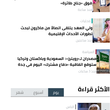
فوق «جناح طائرة»
منذ ساعة
محليات
ولي العهد يتلقى اتصالاً من ماكرون لبحث
تطورات الأحداث الإقليمية
منذ ساعتين
السياسة
مصدران لـ«رويترز»: السعودية وباكستان وتركيا
ستوقع اتفاقية «دفاع مشترك» اليوم في جدة
منذ 3 ساعات
الأكثر قراءة
يوم
أسبوع
شهر
الناس