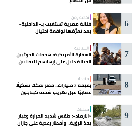
من الحطام
ثقافة وفن
6
فنانة مصرية تستغيث بـ«الداخلية»
بعد تعرُّضها لواقعة احتيال
السياسة
7
السفارة الأمريكية: هجمات الحوثيين
الجبانة دليل على إرهابهم لليمنيين
منوعات
8
بقيمة 3 مليارات.. مصر تفكك تشكيلًا
عصابيًا قبل تهريب شحنة كبتاجون
ضخمة
محليات
9
«الأرصاد»: طقس شديد الحرارة وغبار
يحدّ الرؤية.. وأمطار رعدية على جازان
وعسير