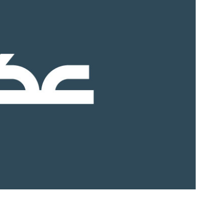
«عكاظ» (بكين) @Okaz_online