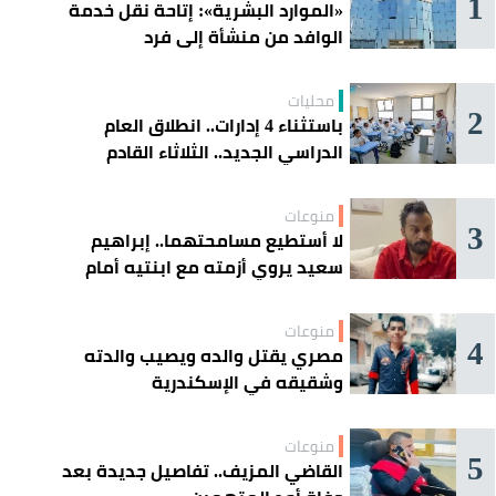
1
«الموارد البشرية»: إتاحة نقل خدمة
الوافد من منشأة إلى فرد
محليات
2
باستثناء 4 إدارات.. انطلاق العام
الدراسي الجديد.. الثلاثاء القادم
منوعات
3
لا أستطيع مسامحتهما.. إبراهيم
سعيد يروي أزمته مع ابنتيه أمام
القضاء
منوعات
4
مصري يقتل والده ويصيب والدته
وشقيقه في الإسكندرية
منوعات
5
القاضي المزيف.. تفاصيل جديدة بعد