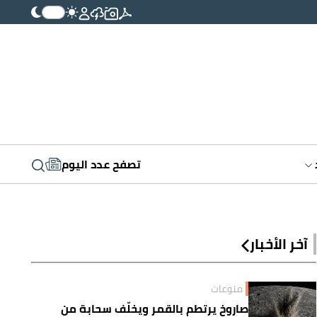
تصفح عدد اليوم
آخر الأخبار
منوعات
صاروخ يرتطم بالقمر ويخلّف سحابة من