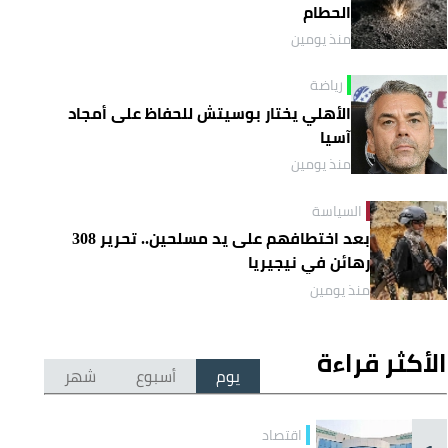
الحطام
منذ يومين
رياضة
الأهلي يختار بوسيتش للحفاظ على أمجاد
آسيا
منذ يومين
السياسة
بعد اختطافهم على يد مسلحين.. تحرير 308
رهائن في نيجيريا
منذ يومين
الأكثر قراءة
يوم
أسبوع
شهر
اقتصاد