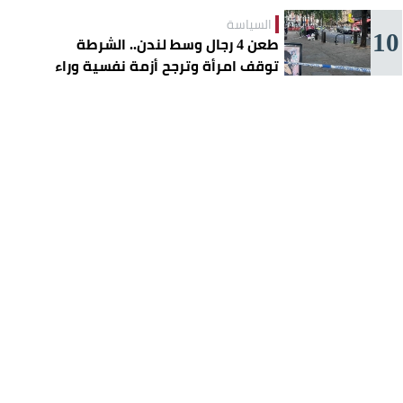
السياسة
10
طعن 4 رجال وسط لندن.. الشرطة
توقف امرأة وترجح أزمة نفسية وراء
الهجوم