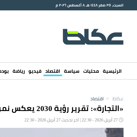
السبت، ٢٥ صفر ١٤٤٨ هـ ٨ أغسطس ٢٠٢٦ م
الرئيسية
محليات
سياسة
اقتصاد
فيديو
رياضة
بود
عكاظ
>
اقتصاد
«التجارة»: تقرير رؤية 2030 يعكس نمواً متسارعاً لـ«الواعدة»
27 أبريل 2026 - 22:30 | آخر تحديث 27 أبريل 2026 - 22:30