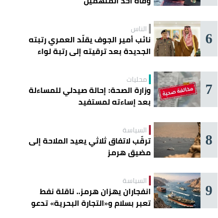
وفاة أحد المتهمين
الناس
6
نائب أمير الجوف يقلّد العمري رتبته
الجديدة بعد ترقيته إلى رتبة لواء
محليات
7
وزارة الصحة: إحالة صيدلي للمساءلة
بعد إساءته لمستفيد
السياسة
8
ترقّب لاتفاق ثلاثي يعيد الملاحة إلى
مضيق هرمز
السياسة
9
انفجاران يهزان هرمز.. ناقلة نفط
تعبر بسلام و«التجارة البحرية» تدعو
السفن إلى الحذر