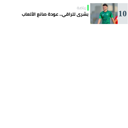
رياضة
10
بشرى للراقي.. عودة صانع الألعاب