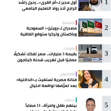
1
أول مدير لـ«أم القرى».. رحيل راشد
الراجح أحد رواد التعليم الجامعي
السياسة
2
مصدران لـ«رويترز»: السعودية
وباكستان وتركيا ستوقع اتفاقية
«دفاع مشترك» اليوم في جدة
منوعات
3
بقيمة 3 مليارات.. مصر تفكك تشكيلًا
عصابيًا قبل تهريب شحنة كبتاجون
ضخمة
ثقافة وفن
4
فنانة مصرية تستغيث بـ«الداخلية»
بعد تعرُّضها لواقعة احتيال
محليات
5
بينهم طفل وامرأة.. 11 مصاباً