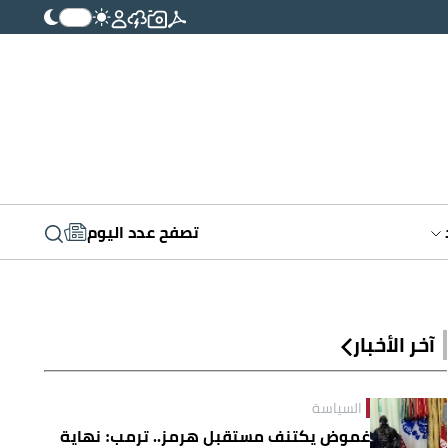
تصفح عدد اليوم
آخر الأخبار
السياسة
غموض يكتنف مستقبل هرمز.. ترمب: نهاية