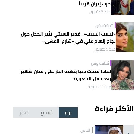
حرب إيران قريباً
منذ 3 دقائق
ثقافة وفن
«ليست السبب».. غدير السبتي تثير الجدل حول
نجاح إلهام علي في «شارع الأعشى»
منذ 9 دقائق
ثقافة وفن
لماذا فتحت دنيا بطمة النار على فنان شهير
بعد حفل المغرب؟
منذ 11 دقيقة
الأكثر قراءة
يوم
أسبوع
شهر
الناس