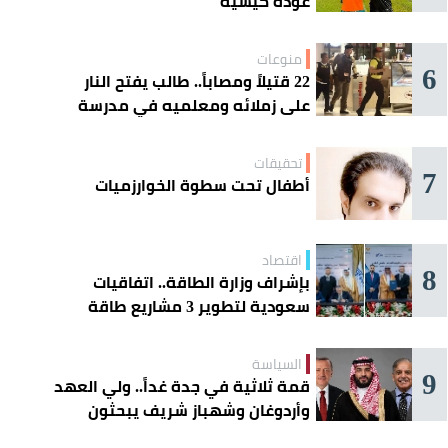
عودة كيسيه
منوعات
6
22 قتيلاً ومصاباً.. طالب يفتح النار
على زملائه ومعلميه في مدرسة
ثانوية
تحقيقات
7
أطفال تحت سطوة الخوارزميات
اقتصاد
8
بإشراف وزارة الطاقة.. اتفاقيات
سعودية لتطوير 3 مشاريع طاقة
شمسية في سورية
السياسة
9
قمة ثلاثية في جدة غداً.. ولي العهد
وأردوغان وشهباز شريف يبحثون
تعزيز التعاون