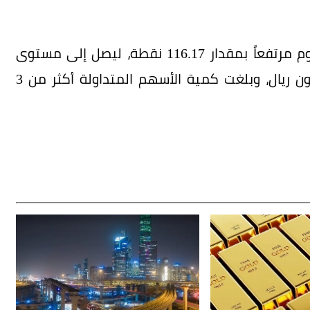
وأغلق مؤشر الأسهم السعودية الموازية نمو اليوم مرتفعاً بمقدار 116.17 نقطة، ليصل إلى مستوى
23080.76 نقطة، وبتداولات بلغت قيمتها 23 مليون ريال، وبلغت كمية الأسهم المتداولة أكثر من 3