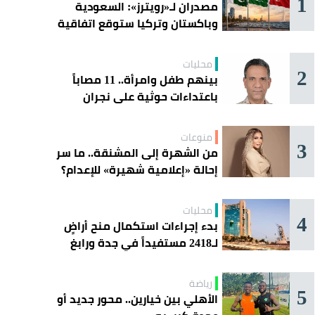
1
مصدران لـ«رويترز»: السعودية
وباكستان وتركيا ستوقع اتفاقية
«دفاع مشترك» اليوم في جدة
محليات
2
بينهم طفل وامرأة.. 11 مصاباً
باعتداءات حوثية على نجران
منوعات
3
من الشهرة إلى المشنقة.. ما سر
إحالة «إعلامية شهيرة» للإعدام؟
محليات
4
بدء إجراءات استكمال منح أراضٍ
لـ2418 مستفيداً في جدة ورابغ
والليث
رياضة
5
الأهلي بين خيارين.. محور جديد أو