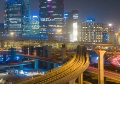
عبدالرحمن المصباحي (جدة) @sobhe90
سمح نظام إيرادات الدولة بالإعفاء الجزئي أو الكلي 
محددة، فيما أجاز الإعفاء من الديون التي تتجاوز ذل