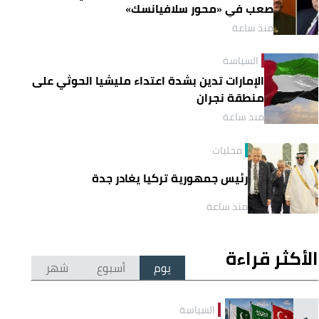
صعب في «محور سلافيانسك»
منذ ساعة
السياسة
الإمارات تدين بشدة اعتداء مليشيا الحوثي على
منطقة نجران
منذ ساعة
محليات
رئيس جمهورية تركيا يغادر جدة
منذ ساعة
الأكثر قراءة
يوم
أسبوع
شهر
السياسة