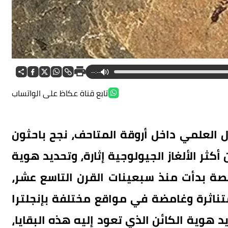
--:--
تابع قناة عكاظ على الواتساب
 العلمي داخل أروقة المتاحف، نجح باحثون
كثر الألغاز الجيولوجية إثارة، وتحديد هوية
صة بدأت منذ سبعينات القرن التاسع عشر،
ناثرة وغامضة في مواقع مختلفة بإنجلترا
د هوية الكائن الذي تعود إليه هذه البقايا،