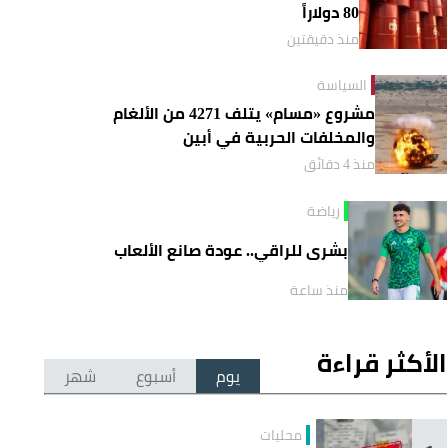
80 دولاراً
منذ دقيقتين
السياسة
مشروع «مسام» يتلف 4271 من الألغام
والمخلفات الحربية في أبين
منذ 4 دقائق
رياضة
بشرى للراقي.. عودة صانع الألعاب
منذ ساعة
الأكثر قراءة
يوم
أسبوع
شهر
محليات