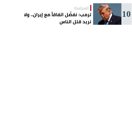
السياسة
10
ترمب: نفضّل اتفاقاً مع إيران.. ولا
نريد قتل الناس