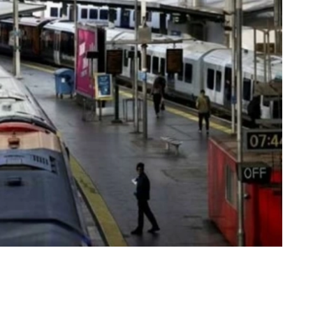
«عكاظ» (لندن)
تسبب انقطاع في التيار الكهربائي بمركز