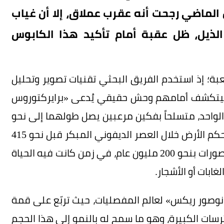
الماضي رجحت أنه عقرب عملاق، إلا أن غياب
لذيل، ظل عقبة أمام تأكيد هذا الكابوس
عبة؛ إذ استخدم الفريق البحثي تقنيات تصوير وتحليل
، ليتكشف أمامهم وحش حقيقي يُدعى «برايركتوروس
لواحد، متسلحاً بفكين مرعبين يصل طولهما إلى نحو
16 سنتيمتراً. والمثير للدهشة أن هذا الكائن كان يحكم الأرض خلال العصر الديفوني المبكر قبل نحو 415
مليون سنة، أي أنه بسط سيطرته قبل ظهور الديناصورات بنحو 200 مليون عام، في زمن كانت فيه الحياة
غابات أو الأشجار.
رانوصور ريكس» لعالم المفصليات، حيث تربّع على قمة
رسات الكبيرة، وهو ما سمح له بالنمو إلى هذا الحجم