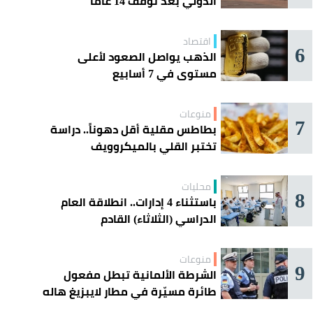
الدولي بعد توقف 14 عامًا
اقتصاد
6
الذهب يواصل الصعود لأعلى
مستوى في 7 أسابيع
منوعات
7
بطاطس مقلية أقل دهوناً.. دراسة
تختبر القلي بالميكروويف
محليات
8
باستثناء 4 إدارات.. انطلاقة العام
الدراسي (الثلاثاء) القادم
منوعات
9
الشرطة الألمانية تبطل مفعول
طائرة مسيّرة في مطار لايبزيغ هاله