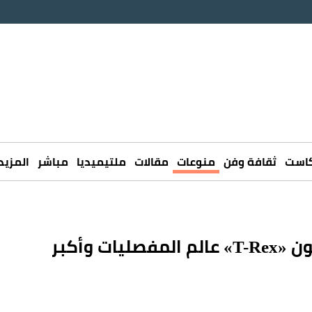
كاست
ثقافة وفن
منوعات
مقالات
ملتيميديا
مباشر
المزيد
حل لغز عمره 150 عاماً.. العلماء يوقظون «T-Rex» عالم المفصليات وأكبر