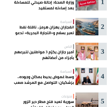
1
وزارة الصحة: إحالة صيدلي للمساءلة
بعد إساءته لمستفيد
السياسة
2
انفجاران يهزان هرمز.. ناقلة نفط
تعبر بسلام و«التجارة البحرية» تدعو
السفن إلى الحذر
الناس
3
أمير جازان يكرّم 3 مواطنين لتبرعهم
بأجزاء من أعضائهم
السياسة
4
وسط غموض يحيط بمكان وجوده..
بزشكيان: التواصل مع المرشد صعب
للغاية
منوعات
5
سورية تعيد فتح مطار دير الزور