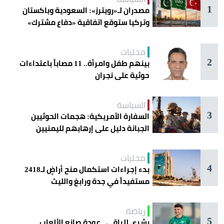
1
مصدران لـ«رويترز»: السعودية وباكستان
وتركيا ستوقع اتفاقية «دفاع مشترك»
اليوم في جدة
محليات
2
بينهم طفل وامرأة.. 11 مصاباً باعتداءات
حوثية على نجران
السياسة
3
السفارة الأمريكية: هجمات الحوثيين
الجبانة دليل على إرهابهم لليمنيين
محليات
4
بدء إجراءات استكمال منح أراضٍ لـ2418
مستفيداً في جدة ورابغ والليث
رياضة
5
بشرى للراقي.. عودة صانع الألعاب