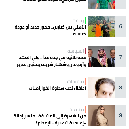
رياضة
6
الأهلي بين خيارين.. محور جديد أو عودة
كيسيه
السياسة
7
قمة ثلاثية في جدة غداً.. ولي العهد
وأردوغان وشهباز شريف يبحثون تعزيز
التعاون
تحقيقات
8
أطفال تحت سطوة الخوارزميات
منوعات
9
من الشهرة إلى المشنقة.. ما سر إحالة
«إعلامية شهيرة» للإعدام؟