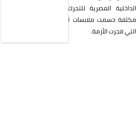
الداخلية المصرية للتحرك الفوري وإجراء تحريات
مكثفة حسمت ملابسات الحادثة وكشفت المفاجأة
التي فجرت الأزمة.
أدى الفحص الأمني والميداني إلى تحديد هوية
المتهمتين وضبطهما، وتبين أنهما «شقيقتان»
تقيمان بمحافظة القاهرة. وبمواجهتهما بالأدلة
ومقطع الفيديو، أقرتا بنشوب المشاجرة واعتدائهما
على المجني عليها.
وفجرت المتهمتان مفاجأة خلال التحقيقات، حيث أكدتا
أن السبب الرئيسي وراء اشتعال الأزمة هو قيام
المجني عليها بالسير عكس الاتجاه بسيارتها في أحد