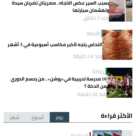
بسبب السير عكس الاتجاه.. مصريتان تضربان سيدة
وتهشمان سيارتها
منذ 3 دقائق
اقتصاد
النحاس يتجه لأكبر مكاسب أسبوعية في 3 أشهر
منذ 14 دقيقة
رياضة
16 مدرسة تدريبية في«روشن».. من يحسم الدوري
من الدكة ؟
منذ 18 دقيقة
الأكثر قراءة
يوم
أسبوع
شهر
السياسة