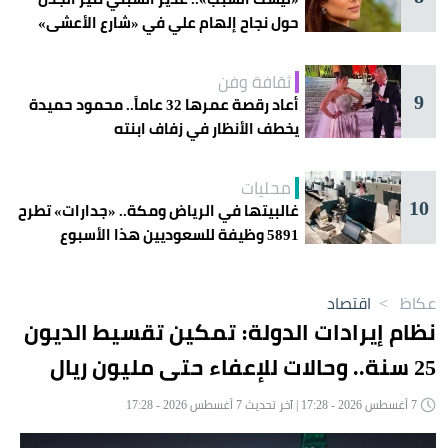
حول نجاح إلهام علي في «شارع الأعشى»
ثقافة وفن
9
أعاد رقصة عمرها 32 عاماً.. محمود حميدة
يخطف الأنظار في زفاف ابنته
محليات
10
غالبيتها في الرياض ومكة.. «جدارات» تطرح
5891 وظيفة للسعوديين هذا الأسبوع
عكاظ
>
اقتصاد
نظام إيرادات الدولة: تمكين تقسيط الديون
25 سنة.. وحالات للإعفاء حتى مليون ريال
7 أغسطس 2026 - 17:28 | آخر تحديث 7 أغسطس 2026 - 17:28