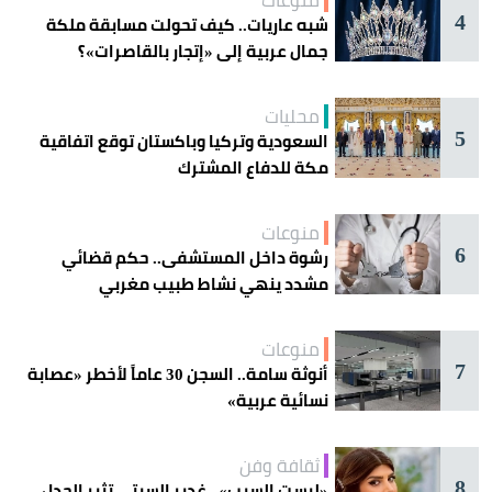
منوعات
4
شبه عاريات.. كيف تحولت مسابقة ملكة
جمال عربية إلى «إتجار بالقاصرات»؟
محليات
5
السعودية وتركيا وباكستان توقع اتفاقية
مكة للدفاع المشترك
منوعات
6
رشوة داخل المستشفى.. حكم قضائي
مشدد ينهي نشاط طبيب مغربي
منوعات
7
أنوثة سامة.. السجن 30 عاماً لأخطر «عصابة
نسائية عربية»
ثقافة وفن
8
«ليست السبب».. غدير السبتي تثير الجدل