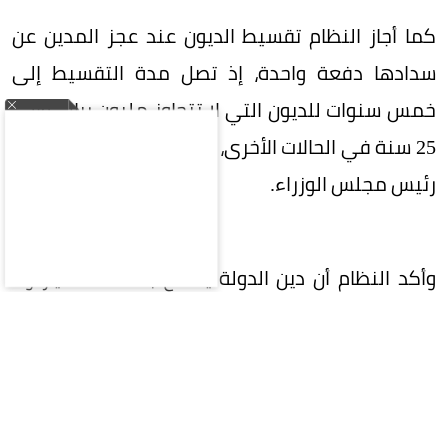
كما أجاز النظام تقسيط الديون عند عجز المدين عن
سدادها دفعة واحدة، إذ تصل مدة التقسيط إلى
خمس سنوات للديون التي لا تتجاوز مليون ريال، وإلى
25 سنة في الحالات الأخرى، مع جواز تمديدها بأمر من
رئيس مجلس الوزراء.
وأكد النظام أن دين الدولة يتمتع بصفة الامتياز ولا
يسقط بالتقادم، كما حظر الإعفاء من الديون المترتبة
على جرائم الاختلاس أو التزوير أو التحايل.
وحدد النظام مصادر إيرادات الدولة، لتشمل الرسوم