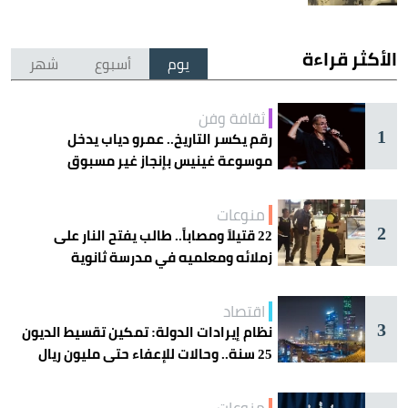
الأكثر قراءة
يوم
أسبوع
شهر
ثقافة وفن
1
رقم يكسر التاريخ.. عمرو دياب يدخل
موسوعة غينيس بإنجاز غير مسبوق
منوعات
2
22 قتيلاً ومصاباً.. طالب يفتح النار على
زملائه ومعلميه في مدرسة ثانوية
اقتصاد
3
نظام إيرادات الدولة: تمكين تقسيط الديون
25 سنة.. وحالات للإعفاء حتى مليون ريال