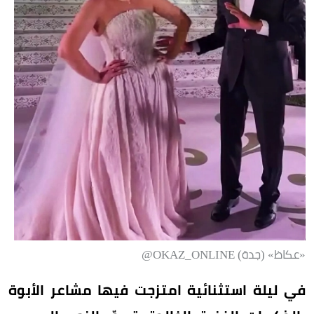
«عكاظ» (جدة) OKAZ_ONLINE@
في ليلة استثنائية امتزجت فيها مشاعر الأبوة