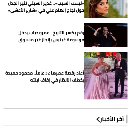
«ليست السبب».. غدير السبتي تثير الجدل
حول نجاح إلهام علي في «شارع الأعشى»
رقم يكسر التاريخ.. عمرو دياب يدخل
موسوعة غينيس بإنجاز غير مسبوق
أعاد رقصة عمرها 32 عاماً.. محمود حميدة
يخطف الأنظار في زفاف ابنته
آخر الأخبار