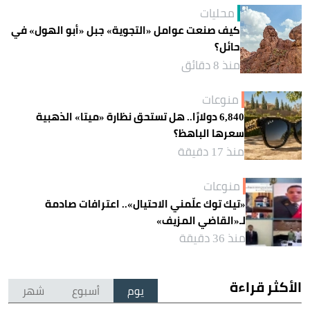
محليات
كيف صنعت عوامل «التجوية» جبل «أبو الهول» في
حائل؟
منذ 8 دقائق
منوعات
6,840 دولارًا.. هل تستحق نظارة «ميتا» الذهبية
سعرها الباهظ؟
منذ 17 دقيقة
منوعات
«تيك توك علّمني الاحتيال».. اعترافات صادمة
لـ«القاضي المزيف»
منذ 36 دقيقة
الأكثر قراءة
يوم
أسبوع
شهر