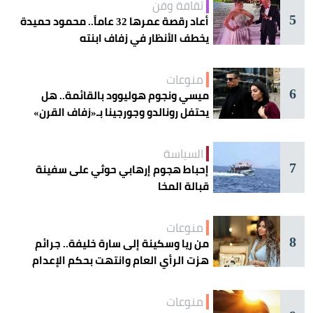
ثقافة وفن
5
أعاد رقصة عمرها 32 عاماً.. محمود حميدة
يخطف الأنظار في زفاف ابنته
منوعات
6
ميسي ونجوم هوليوود بالقائمة.. هل
يحتفل رونالدو وجورجينا بـ«زفاف القرن»
غداً؟
السياسة
7
إحباط هجوم إرهابي حوثي على سفينة
قبالة المخا
منوعات
8
من ريا وسكينة إلى سارة خليفة.. جرائم
هزت الرأي العام وانتهت بحكم الإعدام
منوعات