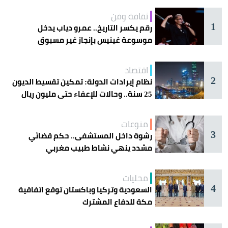
ثقافة وفن
1
رقم يكسر التاريخ.. عمرو دياب يدخل
موسوعة غينيس بإنجاز غير مسبوق
اقتصاد
2
نظام إيرادات الدولة: تمكين تقسيط الديون
25 سنة.. وحالات للإعفاء حتى مليون ريال
منوعات
3
رشوة داخل المستشفى.. حكم قضائي
مشدد ينهي نشاط طبيب مغربي
محليات
4
السعودية وتركيا وباكستان توقع اتفاقية
مكة للدفاع المشترك