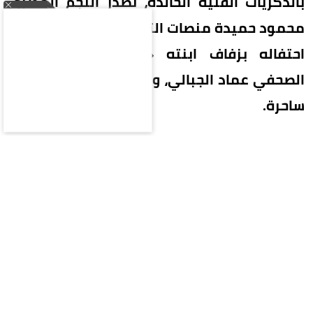
بالذكريات الفنية الخالدة، تصدّر النجم المصري
محمود حميدة منصات التواصل الاجتماعي، عقب
احتفاله بزفاف ابنته «أمنية» على المصور
الصحفي عماد الجبالي، وسط حضور دافئ وأجواء
ساحرة.
خطف القلوب محمود حميدة بمشهد عاطفي نادراً ما
يتكرر، حيث قدم رقصة خاصة جداً مع ابنته العروس
على ألحان أغنيته الشهيرة «يا بتاع التفاح»، والتي كان
قد قدمها بصوته عام 1994 ضمن أحداث فيلمه
الأيقوني «حرب الفراولة» الذي شاركته بطولته
النجمة يسرا، ليُعيد للذاكرة مشهداً استثنائياً عمره
32 عاماً.