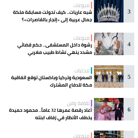
منوعات
3
شبه عاريات.. كيف تحولت مسابقة ملكة
جمال عربية إلى «إتجار بالقاصرات»؟
منوعات
4
رشوة داخل المستشفى.. حكم قضائي
مشدد ينهي نشاط طبيب مغربي
محليات
5
السعودية وتركيا وباكستان توقع اتفاقية
مكة للدفاع المشترك
ثقافة وفن
6
أعاد رقصة عمرها 32 عاماً.. محمود حميدة
يخطف الأنظار في زفاف ابنته
منوعات