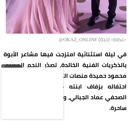
«عكاظ» (جدة) OKAZ_ONLINE@
في ليلة استثنائية امتزجت فيها مشاعر الأبوة
بالذكريات الفنية الخالدة، تصدّر النجم المصري
محمود حميدة منصات التواصل الاجتماعي، عقب
احتفاله بزفاف ابنته «أمنية» على المصور
الصحفي عماد الجبالي، وسط حضور دافئ وأجواء
ساحرة.
خطف القلوب محمود حميدة بمشهد عاطفي نادراً ما