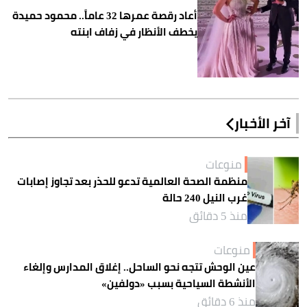
أعاد رقصة عمرها 32 عاماً.. محمود حميدة
يخطف الأنظار في زفاف ابنته
آخر الأخبار
منوعات
منظمة الصحة العالمية تدعو للحذر بعد تجاوز إصابات
غرب النيل 240 حالة
منذ 5 دقائق
منوعات
عين الوحش تتجه نحو الساحل.. إغلاق المدارس وإلغاء
الأنشطة السياحية بسبب «دولفين»
منذ 6 دقائق