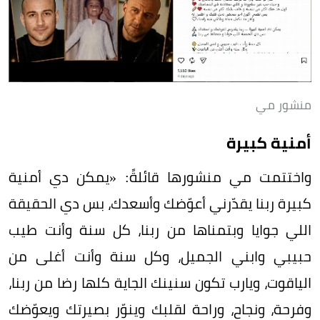
منشور مي
أمنية كبيرة
واختتمت مي منشورها قائلةً: «يمكن دي أمنية
كبيرة ربنا يقدّرني أعوّضك وأسعدك، بس دي الحقيقة
اللي جوايا وبتمناها من ربنا، كل سنة وأنت طيب
حبيبي وابني الجميل، وكل سنة وأنت أغلى من
الياقوت، ويارب تكون سنينك الجاية كلها رضا من ربنا،
وفرحة، ونجاح، وراحة لقلبك وينوّر بصيرتك ويعوّضك