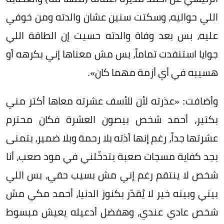
اللي حواليه، وسكتت سنين عشان والدته ومن خوفي
عليه، بس بعد وفاة والدته حسيت إن الطاقة اللي
جوايا استنفدت تماماً، بس مش معناها إني بكرهه أو
هسيبه في أي أزمة مهما كان».
وأضافت: «عذرته لأن للأسف عشرته معاها أكتر مني
بكتير، أحمد شخص بيصون العشرة فكان محترم
عشرتها جداً، رغم إنها أذته بلا رحمة وبلا ضمير، بتمنى
بجد كفاية مسجات صعبة بتدخّلني في مود صعب، أنا
شخص لا ينتقم رغم إني مش بسيب حقي، بس اللي
بيني وبينه خير لا يُقدّر بكنوز الدنيا، أحمد مكي مش
شخص عادي عندي، وهفضل أدعيله يعيش مبسوط