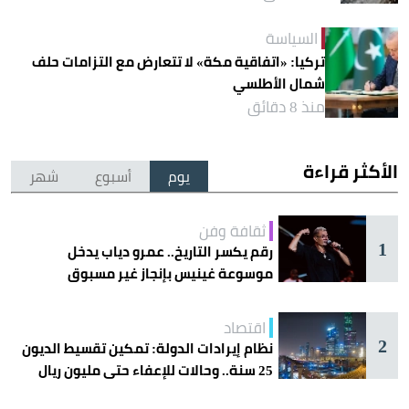
السياسة
تركيا: «اتفاقية مكة» لا تتعارض مع التزامات حلف
شمال الأطلسي
منذ 8 دقائق
الأكثر قراءة
يوم
أسبوع
شهر
ثقافة وفن
1
رقم يكسر التاريخ.. عمرو دياب يدخل
موسوعة غينيس بإنجاز غير مسبوق
اقتصاد
2
نظام إيرادات الدولة: تمكين تقسيط الديون
25 سنة.. وحالات للإعفاء حتى مليون ريال