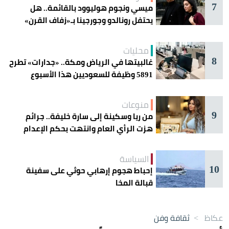
7
ميسي ونجوم هوليوود بالقائمة.. هل
يحتفل رونالدو وجورجينا بـ«زفاف القرن»
غداً؟
محليات
8
غالبيتها في الرياض ومكة.. «جدارات» تطرح
5891 وظيفة للسعوديين هذا الأسبوع
منوعات
9
من ريا وسكينة إلى سارة خليفة.. جرائم
هزت الرأي العام وانتهت بحكم الإعدام
السياسة
10
إحباط هجوم إرهابي حوثي على سفينة
قبالة المخا
عكاظ
>
ثقافة وفن