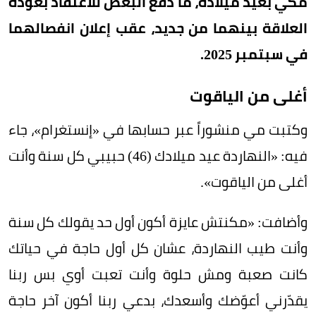
مكي بعيد ميلاده، ما دفع البعض للاعتقاد بعودة
العلاقة بينهما من جديد، عقب إعلان انفصالهما
في سبتمبر 2025.
أغلى من الياقوت
وكتبت مي منشوراً عبر حسابها في «إنستغرام»، جاء
فيه: «النهاردة عيد ميلادك (46) حبيبي كل سنة وأنت
أغلى من الياقوت».
وأضافت: «مكنتش عايزة أكون أول حد يقولك كل سنة
وأنت طيب النهاردة، عشان كل أول حاجة في حياتك
كانت صعبة ومش حلوة وأنت تعبت أوي بس ربنا
يقدّرني أعوّضك وأسعدك، بدعي ربنا أكون آخر حاجة