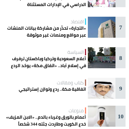
الدراسي في الإدارات المستثناة
اقتصاد
7
«التجارة» تحذّر من مشاركة بيانات المنشآت
عبر مواقع ومنصات غير موثوقة
السياسة
8
أعلام السعودية وتركيا وباكستان ترفرف
في إسلام آباد.. «اتفاق مكة» يوحّد الردع
كتاب ومقالات
9
اتفاقية مكة.. ردع وتوازن إستراتيجي
منوعات
10
أعمام بالورق وغرباء بالدم.. «الابن المزيف»
خدع الكويت وطاردت جثته 344 شخصاً