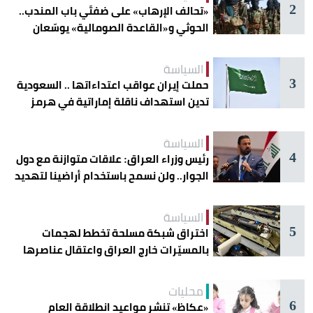
2
«تحالف الإرهاب» على ضفتَي باب المندب..
الحوثي و«القاعدة الصومالية» يوسّعان
دائرة الخطر
السياسة
3
حملت إيران عواقب اعتداءاتها .. السعودية
تدين استهداف ناقلة إماراتية في هرمز
السياسة
4
رئيس وزراء العراق: علاقات متوازنة مع دول
الجوار.. ولن نسمح باستخدام أراضينا لتهديد
أمنها
السياسة
5
اختراق شبكة مسلحة تخطط لهجمات
بالمسيّرات خارج العراق واعتقال عناصرها
محليات
6
«عكاظ» تنشر مواعيد انطلاقة العام