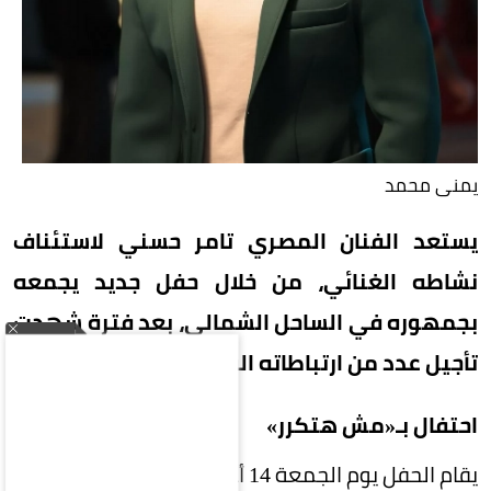
يمنى محمد
يستعد الفنان المصري تامر حسني لاستئناف
نشاطه الغنائي، من خلال حفل جديد يجمعه
بجمهوره في الساحل الشمالي، بعد فترة شهدت
تأجيل عدد من ارتباطاته الفنية عقب وفاة والده.
احتفال بـ«مش هتكرر»
يقام الحفل يوم الجمعة 14 أغسطس في منطقة رأس