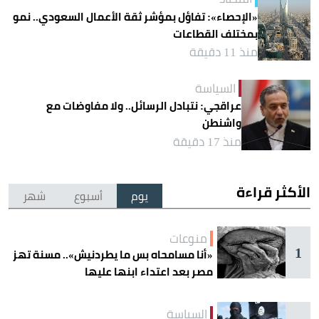
«الإحصاء»: تفاؤل بمؤشر ثقة الأعمال السعودي.. نمو
بمختلف القطاعات
منذ 11 دقيقة
السياسة
عراقجي: نتبادل الرسائل.. ولا مفاوضات مع
واشنطن
منذ 17 دقيقة
الأكثر قراءة
يوم
أسبوع
شهر
منوعات
1
«أنا مسامحاه بس ما يطردنيش».. مسنة تهز
مصر بعد اعتداء ابنها عليها
السياسة