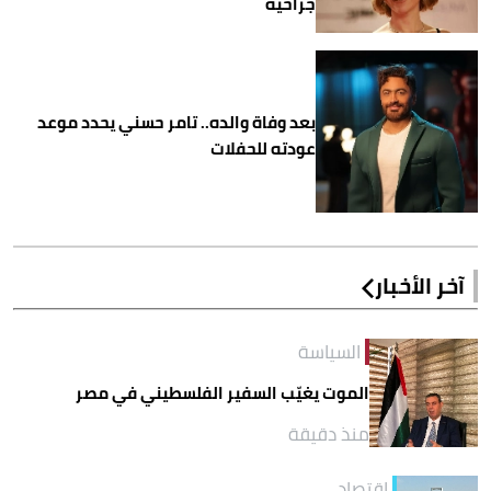
جراحية
بعد وفاة والده.. تامر حسني يحدد موعد
عودته للحفلات
آخر الأخبار
السياسة
الموت يغيّب السفير الفلسطيني في مصر
منذ دقيقة
اقتصاد