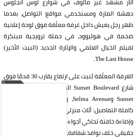
أثار مشهد غير مألوف في شوارع لوس أنجلوس
دهشة المارة ومستخدمي مواقع التواصل، بعدما
ظهر رجل يعيش داخل غرفة معلّقة فوق لوحة إعلانية
ضخمة في هوليوود، في حملة ترويجية مبتكرة
لفيلم الخيال العلمي والإثارة الجديد (البيت الأخير)
The Last House.
الغرفة المعلّقة بُنيت على ارتفاع يقارب 30 قدمًا فوق
شارع Sunset Boulevard الشهير، بالقرب من تقاطع
Sunset وSelma Avenue، وصُمّمت كغرفة معيشة
كاملة التفاصيل: أثاث منزلي، كتب، ألعاب ورق، منظار،
وإضاءة خافتة تحاكي أجواء العزلة. وظهر داخلها مؤدٍ
حقيقي خلف نوافذ شفافة، يتواصل مع المارة عبر لوح