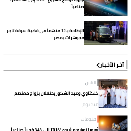
صناعياً
الإطاحة بـ12 متهماً في قضية سرقة تاجر
مجوهرات بمصر
آخر الأخبار
الناس
كلكتاوي وعبد الشكور يحتفلان بزواج معتصم
منذ يوم
منوعات
أوروبا توسّع مشروع IRIS² إلى 348 قمراً صناعياً