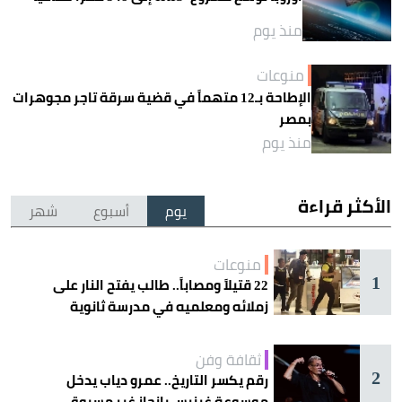
منذ يوم
منوعات
الإطاحة بـ12 متهماً في قضية سرقة تاجر مجوهرات
بمصر
منذ يوم
الأكثر قراءة
يوم
أسبوع
شهر
منوعات
1
22 قتيلاً ومصاباً.. طالب يفتح النار على
زملائه ومعلميه في مدرسة ثانوية
ثقافة وفن
2
رقم يكسر التاريخ.. عمرو دياب يدخل
موسوعة غينيس بإنجاز غير مسبوق