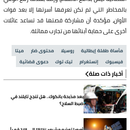
بالمخاطر التي لم تكن تعرفها أسرتها إلا بعد فوات
الأوان، مؤكدة أن مشاركة قصتها قد تساعد عائلات
أخرى على حماية أبنائها من تجارب مماثلة.
مأساة طفلة إيطالية
روسيلا
محتوى ضار
ميتا
فيسبوك
إنستغرام
تيك توك
دعوى قضائية
أخبار ذات صلة
بعد مذبحة بانكوك.. هل تنجح تايلند في
ضبط السلاح؟
أوروبا توسّع مشروع IRIS² إلى 348 قمراً