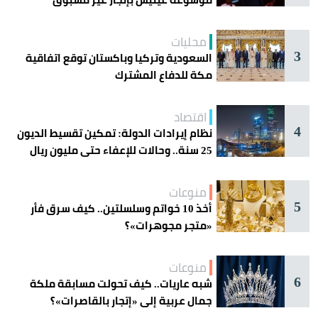
محليات
3
السعودية وتركيا وباكستان توقع اتفاقية
مكة للدفاع المشترك
اقتصاد
4
نظام إيرادات الدولة: تمكين تقسيط الديون
25 سنة.. وحالات للإعفاء حتى مليون ريال
منوعات
5
أخذ 10 خواتم وسلسلتين.. كيف سرق فأر
«متجر مجوهرات»؟
منوعات
6
شبه عاريات.. كيف تحولت مسابقة ملكة
جمال عربية إلى «إتجار بالقاصرات»؟