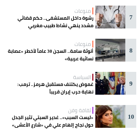
منوعات
7
رشوة داخل المستشفى.. حكم قضائي
مشدد ينهي نشاط طبيب مغربي
منوعات
8
أنوثة سامة.. السجن 30 عاماً لأخطر «عصابة
نسائية عربية»
السياسة
9
غموض يكتنف مستقبل هرمز.. ترمب:
نهاية حرب إيران قريباً
ثقافة وفن
10
«ليست السبب».. غدير السبتي تثير الجدل
حول نجاح إلهام علي في «شارع الأعشى»