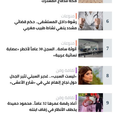
مكة للدفاع المشترك
منوعات
6
رشوة داخل المستشفى.. حكم قضائي
مشدد ينهي نشاط طبيب مغربي
منوعات
7
أنوثة سامة.. السجن 30 عاماً لأخطر «عصابة
نسائية عربية»
ثقافة وفن
8
«ليست السبب».. غدير السبتي تثير الجدل
حول نجاح إلهام علي في «شارع الأعشى»
ثقافة وفن
9
أعاد رقصة عمرها 32 عاماً.. محمود حميدة
يخطف الأنظار في زفاف ابنته