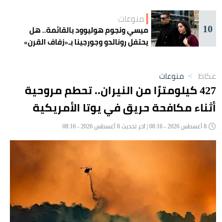
منوعات
10
ميسي ونجوم هوليوود بالقائمة.. هل
يحتفل رونالدو وجورجينا بـ«زفاف القرن»
غداً؟
عكاظ
>
منوعات
427 كيلومترًا من النيران.. تحطم مروحية
أثناء مكافحة حريق في يوتا الأمريكية
8 أغسطس 2026 - 08:16 | آخر تحديث 8 أغسطس 2026 - 08:16