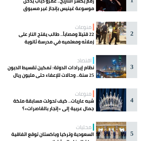
رقم يكسر التاريخ.. عمرو دياب يدخل
موسوعة غينيس بإنجاز غير مسبوق
منوعات
2
22 قتيلاً ومصاباً.. طالب يفتح النار على
زملائه ومعلميه في مدرسة ثانوية
اقتصاد
3
نظام إيرادات الدولة: تمكين تقسيط الديون
25 سنة.. وحالات للإعفاء حتى مليون ريال
منوعات
4
شبه عاريات.. كيف تحولت مسابقة ملكة
جمال عربية إلى «إتجار بالقاصرات»؟
محليات
5
السعودية وتركيا وباكستان توقع اتفاقية