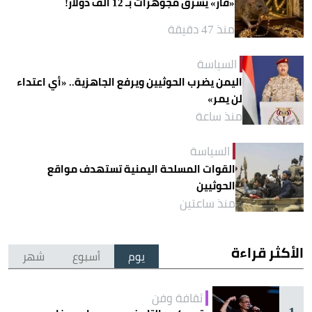
«فأر» يسرق مجوهرات بـ 12 ألف دولار!
منذ 47 دقيقة
السياسة
اليمن يضرب الحوثيين ويرفع الجاهزية.. «أي اعتداء
لن يمر»
منذ ساعة
السياسة
القوات المسلحة اليمنية تستهدف مواقع
الحوثيين
منذ ساعتين
الأكثر قراءة
يوم
أسبوع
شهر
ثقافة وفن
1