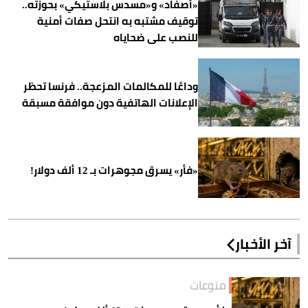
«أصفاد» و«مسدس بلاستيكي» بحوزته..
توقيف مشتبه به انتحل صفات أمنية
للنصب على ضحاياه
وداعًا للمكالمات المزعجة.. فرنسا تحظر
الإعلانات الهاتفية دون موافقة مسبقة
«فأر» يسرق مجوهرات بـ 12 ألف دولار!
آخر الأخبار
منوعات