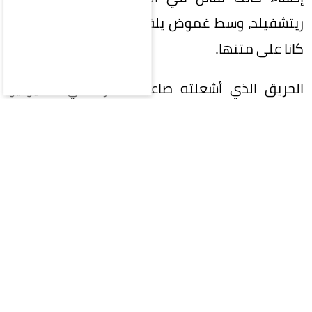
ريتشفيلد، وسط غموض يلف مصير الشخصين اللذين
كانا على متنها.
الحريق الذي أشعلته صاعقة غادرة في 27 يوليو
الماضي، تمدد بوحشية ليغطي مساحة شاسعة تقدر
بنحو 427 كيلومترا مربعا، ولم تتمكن فرق الإنقاذ
سوى احتواء 19% منه فقط حتى لحظة وقوع الحادثة.
وأشارت وكالة «أسوشيتد برس» إلى أن المروحية
المنكوبة كانت ضمن أسطول مكون من 7 طائرات
مسخرة لإخماد النيران، في حين باشر كل من المجلس
الوطني لسلامة النقل وإدارة الطيران الاتحادية
تحقيقاتهما الموسعة لكشف ملابسات الكارثة.