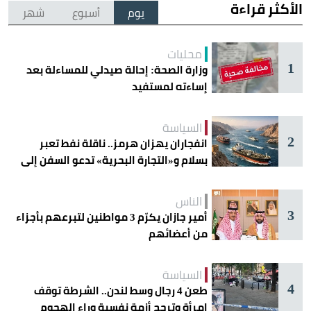
الأكثر قراءة
يوم
أسبوع
شهر
محليات
1
وزارة الصحة: إحالة صيدلي للمساءلة بعد
إساءته لمستفيد
السياسة
2
انفجاران يهزان هرمز.. ناقلة نفط تعبر
بسلام و«التجارة البحرية» تدعو السفن إلى
الحذر
الناس
3
أمير جازان يكرّم 3 مواطنين لتبرعهم بأجزاء
من أعضائهم
السياسة
4
طعن 4 رجال وسط لندن.. الشرطة توقف
امرأة وترجح أزمة نفسية وراء الهجوم