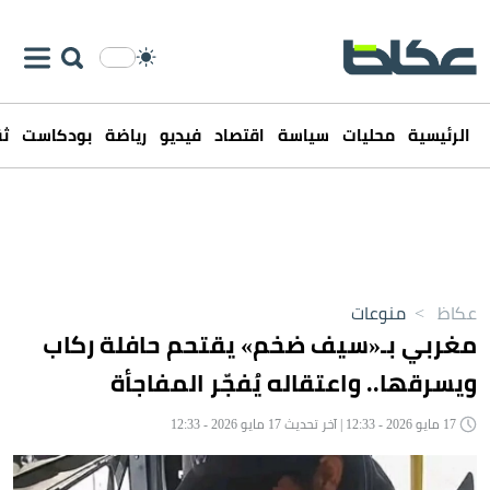
الرئيسية
محليات
سياسة
اقتصاد
فيديو
رياضة
بودكاست
ثق
عكاظ
>
منوعات
مغربي بـ«سيف ضخم» يقتحم حافلة ركاب
ويسرقها.. واعتقاله يُفجّر المفاجأة
17 مايو 2026 - 12:33 | آخر تحديث 17 مايو 2026 - 12:33