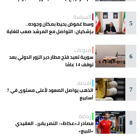
السياسة
5
وسط غموض يحيط بمكان وجوده..
بزشكيان: التواصل مع المرشد صعب للغاية
منوعات
6
سورية تعيد فتح مطار دير الزور الدولي بعد
توقف 14 عامًا
اقتصاد
7
الذهب يواصل الصعود لأعلى مستوى في 7
أسابيع
رياضة
8
مصادر لـ«عكاظ»: النصر يقرر.. العقيدي
«للبيع»