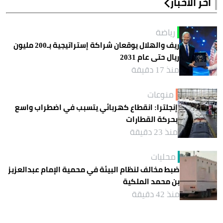
آخر الأخبار
رياضة
ريف والهلال يوقعان شراكة إستراتيجية بـ200 مليون
ريال حتى عام 2031
منذ 17 دقيقة
منوعات
إنجلترا: انقطاع كهربائي يتسبب في اضطراب واسع
بحركة القطارات
منذ 23 دقيقة
محليات
ضبط مخالف لنظام البيئة في محمية الإمام عبدالعزيز
بن محمد الملكية
منذ 42 دقيقة