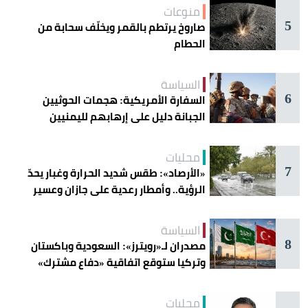
منوعات
5
صاروخ يرتطم بالقمر ويخلّف سحابة من
الحطام
السياسة
6
السفارة الأمريكية: هجمات الحوثيين
الجبانة دليل على إرهابهم لليمنيين
محليات
7
«الأرصاد»: طقس شديد الحرارة وغبار يحدّ
الرؤية.. وأمطار رعدية على جازان وعسير
السياسة
8
مصدران لـ«رويترز»: السعودية وباكستان
وتركيا ستوقع اتفاقية «دفاع مشترك»
اليوم في جدة
محليات