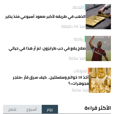
اقتصاد
الذهب في طريقه لأكبر صعود أسبوعي منذ يناير
منذ 34 دقيقة
رياضة
صلاح يقع في حب طرابزون: لم أر هذا في حياتي
منذ ساعة
منوعات
أخذ 10 خواتم وسلسلتين.. كيف سرق فأر «متجر
مجوهرات»؟
منذ ساعة
الأكثر قراءة
يوم
أسبوع
شهر