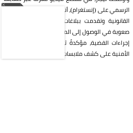
الرسمي على (إنستغرام)، أنها سلكت جميع المسارات
القانونية وتقدمت ببلاغات رسمية، إلا أنها تواجه
صعوبة في الوصول إلى المشكو في حقه لاستكمال
إجراءات القضية، مؤكدةً ثقتها في قدرة الأجهزة
الأمنية على كشف ملابسات الواقعة وضمان استرداد
حقوقها.
وشهدت الأزمة تطورًا لافتًا عقب نشر الفيديو الأول، إذ
كشفت نيجار أن عددًا من الأشخاص تواصلوا معها
وأبلغوها بتعرضهم لوقائع مشابهة مع الشخص ذاته،
بل أرسلوا مستندات ووثائق تدعم -وفق روايتها- وجود
حالات أخرى تتقاطع مع شكواها. وأشارت إلى أن هذه