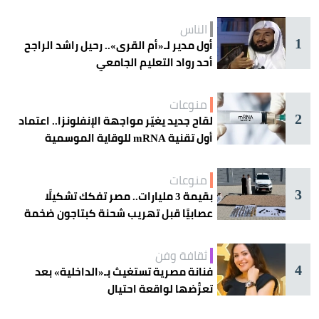
الناس
1
أول مدير لـ«أم القرى».. رحيل راشد الراجح
أحد رواد التعليم الجامعي
منوعات
2
لقاح جديد يغيّر مواجهة الإنفلونزا.. اعتماد
أول تقنية mRNA للوقاية الموسمية
منوعات
3
بقيمة 3 مليارات.. مصر تفكك تشكيلًا
عصابيًا قبل تهريب شحنة كبتاجون ضخمة
ثقافة وفن
4
فنانة مصرية تستغيث بـ«الداخلية» بعد
تعرُّضها لواقعة احتيال