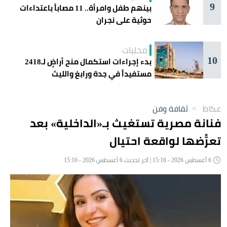
9
بينهم طفل وامرأة.. 11 مصاباً باعتداءات
حوثية على نجران
محليات
10
بدء إجراءات استكمال منح أراضٍ لـ2418
مستفيداً في جدة ورابغ والليث
عكاظ
>
ثقافة وفن
فنانة مصرية تستغيث بـ«الداخلية» بعد
تعرُّضها لواقعة احتيال
6 أغسطس 2026 - 15:16 | آخر تحديث 6 أغسطس 2026 - 15:16