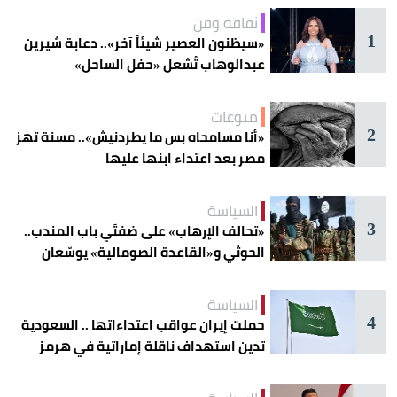
ثقافة وفن
1
«سيظنون العصير شيئاً آخر».. دعابة شيرين
عبدالوهاب تُشعل «حفل الساحل»
منوعات
2
«أنا مسامحاه بس ما يطردنيش».. مسنة تهز
مصر بعد اعتداء ابنها عليها
السياسة
3
«تحالف الإرهاب» على ضفتَي باب المندب..
الحوثي و«القاعدة الصومالية» يوسّعان
دائرة الخطر
السياسة
4
حملت إيران عواقب اعتداءاتها .. السعودية
تدين استهداف ناقلة إماراتية في هرمز