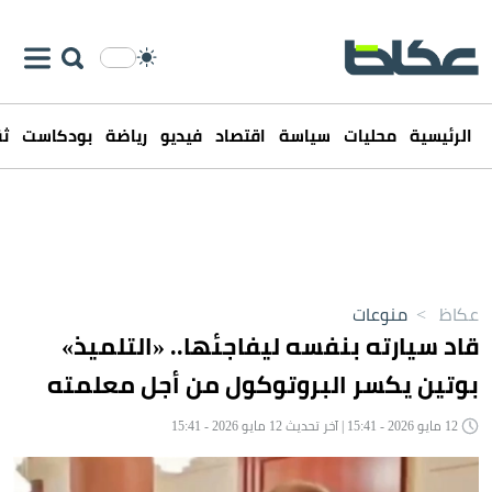
الرئيسية
محليات
سياسة
اقتصاد
فيديو
رياضة
بودكاست
ثق
عكاظ
>
منوعات
قاد سيارته بنفسه ليفاجئها.. «التلميذ»
بوتين يكسر البروتوكول من أجل معلمته
12 مايو 2026 - 15:41 | آخر تحديث 12 مايو 2026 - 15:41