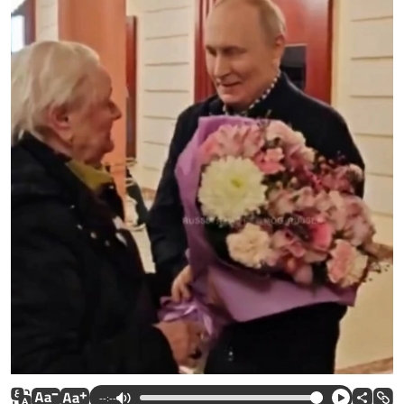
--:--