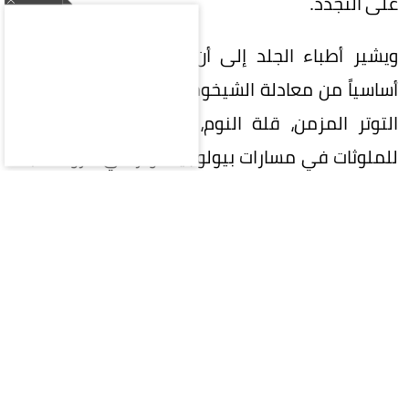
على التجدد.
ويشير أطباء الجلد إلى أن نمط الحياة أصبح جزءاً
أساسياً من معادلة الشيخوخة، إذ تتداخل عوامل مثل
التوتر المزمن، قلة النوم، سوء التغذية، والتعرض
للملوثات في مسارات بيولوجية تؤثر في مرونة الجلد
وصحته، وتسرّع ظهور الخطوط الدقيقة وفقدان
الإشراقة.