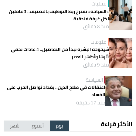
محليات
«السياحة» تقترح ربط التوظيف بالتصنيف.. 3 عاملين
لكل غرفة فندقية
منذ 8 دقائق
منوعات
شيخوخة البشرة تبدأ من التفاصيل.. 4 عادات تخفي
أثرها وتُظهر العمر
منذ 9 دقائق
السياسة
اعتقالات في صلاح الدين.. بغداد تواصل الحرب على
الفساد
منذ 17 دقيقة
الأكثر قراءة
يوم
أسبوع
شهر