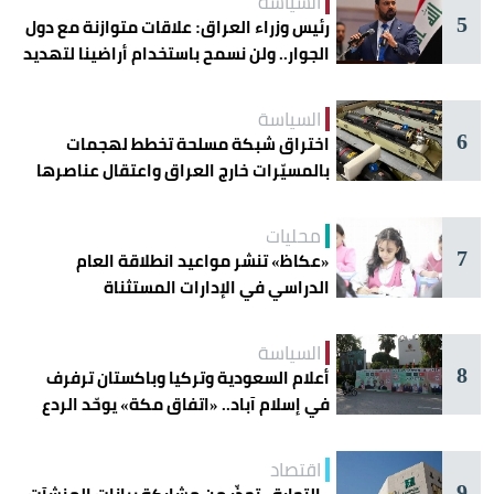
السياسة
5
رئيس وزراء العراق: علاقات متوازنة مع دول
الجوار.. ولن نسمح باستخدام أراضينا لتهديد
أمنها
السياسة
6
اختراق شبكة مسلحة تخطط لهجمات
بالمسيّرات خارج العراق واعتقال عناصرها
محليات
7
«عكاظ» تنشر مواعيد انطلاقة العام
الدراسي في الإدارات المستثناة
السياسة
8
أعلام السعودية وتركيا وباكستان ترفرف
في إسلام آباد.. «اتفاق مكة» يوحّد الردع
اقتصاد
9