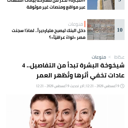
«التجارة» تحذّر من مشاركة بيانات المنشآت
عبر مواقع ومنصات غير موثوقة
منوعات
10
دخل البنك ليصبح مليارديراً.. لماذا سجنت
مصر «لواءً عراقيّاً»؟
عكاظ
>
منوعات
شيخوخة البشرة تبدأ من التفاصيل.. 4
عادات تخفي أثرها وتُظهر العمر
9 أغسطس 2026 - 12:21 | آخر تحديث 9 أغسطس 2026 - 12:21