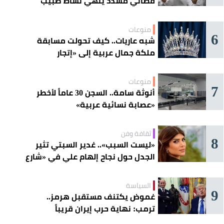
قضائي مشدد ينهي نشاط طبيب
مغربي
منوعات
6
شبه عاريات.. كيف تحولت مسابقة
ملكة جمال عربية إلى «إتجار
بالقاصرات»؟
منوعات
7
أنوثة سامة.. السجن 30 عاماً لأخطر
«عصابة نسائية عربية»
ثقافة وفن
8
«ليست السبب».. غدير السبتي تثير
الجدل حول نجاح إلهام علي في «شارع
الأعشى»
السياسة
9
غموض يكتنف مستقبل هرمز..
ترمب: نهاية حرب إيران قريباً