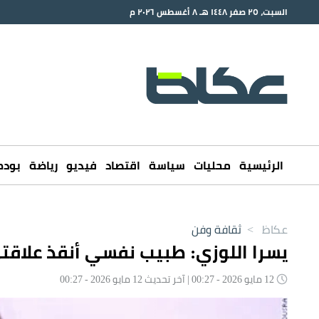
السبت، ٢٥ صفر ١٤٤٨ هـ ٨ أغسطس ٢٠٢٦ م
الرئيسية
محليات
سياسة
اقتصاد
فيديو
رياضة
بود
عكاظ
>
ثقافة وفن
يسرا اللوزي: طبيب نفسي أنقذ علاقت
12 مايو 2026 - 00:27 | آخر تحديث 12 مايو 2026 - 00:27