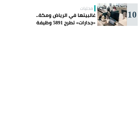
محليات
10
غالبيتها في الرياض ومكة..
«جدارات» تطرح 5891 وظيفة
للسعوديين هذا الأسبوع