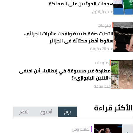
هجمات الحوثيين على المملكة
منذ دقيقتين
منوعات
انتحلت صفة طبيبة ونفذت عشرات الجرائم..
سقوط أخطر محتالَة في الجزائر
منذ 26 دقيقة
منوعات
مطاردة غير مسبوقة في إيطاليا.. أين اختفى
«التنين البابوازي»؟
منذ ساعة
الأكثر قراءة
يوم
أسبوع
شهر
ثقافة وفن