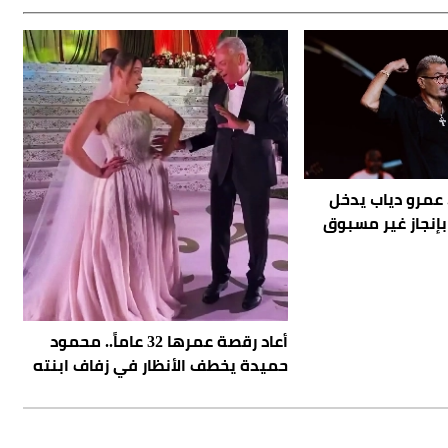
. عمرو دياب يدخل
نجاز غير مسبوق
أعاد رقصة عمرها 32 عاماً.. محمود
حميدة يخطف الأنظار في زفاف ابنته