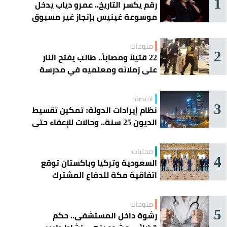
1
رقم يكسر التاريخ.. عمرو دياب يدخل
موسوعة غينيس بإنجاز غير مسبوق
منوعات
2
22 قتيلاً ومصاباً.. طالب يفتح النار
على زملائه ومعلميه في مدرسة
ثانوية
اقتصاد
3
نظام إيرادات الدولة: تمكين تقسيط
الديون 25 سنة.. وحالات للإعفاء حتى
مليون ريال
محليات
4
السعودية وتركيا وباكستان توقع
اتفاقية مكة للدفاع المشترك
منوعات
5
رشوة داخل المستشفى.. حكم