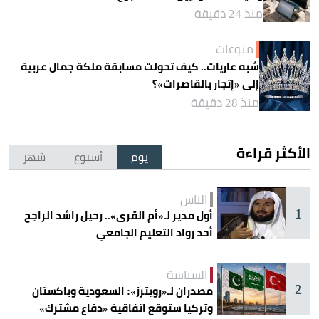
منذ 24 دقيقة
منوعات
شبه عاريات.. كيف تحولت مسابقة ملكة جمال عربية
إلى «إتجار بالقاصرات»؟
منذ 28 دقيقة
الأكثر قراءة
يوم
أسبوع
شهر
الناس
1
أول مدير لـ«أم القرى».. رحيل راشد الراجح
أحد رواد التعليم الجامعي
السياسة
2
مصدران لـ«رويترز»: السعودية وباكستان
وتركيا ستوقع اتفاقية «دفاع مشترك»