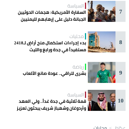
السياسة
7
السفارة الأمريكية: هجمات الحوثيين
الجبانة دليل على إرهابهم لليمنيين
محليات
8
بدء إجراءات استكمال منح أراضٍ لـ2418
مستفيداً في جدة ورابغ والليث
رياضة
9
بشرى للراقي.. عودة صانع الألعاب
السياسة
10
قمة ثلاثية في جدة غداً.. ولي العهد
وأردوغان وشهباز شريف يبحثون تعزيز
التعاون
عكاظ
>
محليات