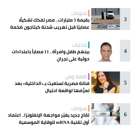
اليوم في جدة
منوعات
3
بقيمة 3 مليارات.. مصر تفكك تشكيلًا
عصابيًا قبل تهريب شحنة كبتاجون ضخمة
محليات
4
بينهم طفل وامرأة.. 11 مصاباً باعتداءات
حوثية على نجران
ثقافة وفن
5
فنانة مصرية تستغيث بـ«الداخلية» بعد
تعرُّضها لواقعة احتيال
منوعات
6
لقاح جديد يغيّر مواجهة الإنفلونزا.. اعتماد
أول تقنية mRNA للوقاية الموسمية