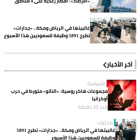
«الأرصاد»: أمطار رعدية على 4 مناطق
غالبيتها في الرياض ومكة.. «جدارات»
تطرح 5891 وظيفة للسعوديين هذا الأسبوع
آخر الأخبار
السياسة
مجموعات هاكر روسية: «الناتو» متورط في حرب
أوكرانيا
منذ 20 دقيقة
محليات
غالبيتها في الرياض ومكة.. «جدارات» تطرح 5891
وظيفة للسعوديين هذا الأسبوع