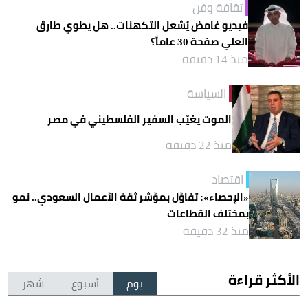
ثقافة وفن
فيديو غامض يُشعل التكهنات.. هل يطوي طارق
العلي صفحة 30 عاماً؟
منذ 14 دقيقة
السياسة
الموت يغيّب السفير الفلسطيني في مصر
منذ 22 دقيقة
اقتصاد
«الإحصاء»: تفاؤل بمؤشر ثقة الأعمال السعودي.. نمو
بمختلف القطاعات
منذ 32 دقيقة
الأكثر قراءة
يوم
أسبوع
شهر