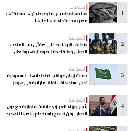
منوعات
1
«أنا مسامحاه بس ما يطردنيش».. مسنة تهز
مصر بعد اعتداء ابنها عليها
السياسة
2
«تحالف الإرهاب» على ضفتَي باب المندب..
الحوثي و«القاعدة الصومالية» يوسّعان
دائرة الخطر
السياسة
3
حملت إيران عواقب اعتداءاتها .. السعودية
تدين استهداف ناقلة إماراتية في هرمز
السياسة
4
رئيس وزراء العراق: علاقات متوازنة مع دول
الجوار.. ولن نسمح باستخدام أراضينا لتهديد
أمنها