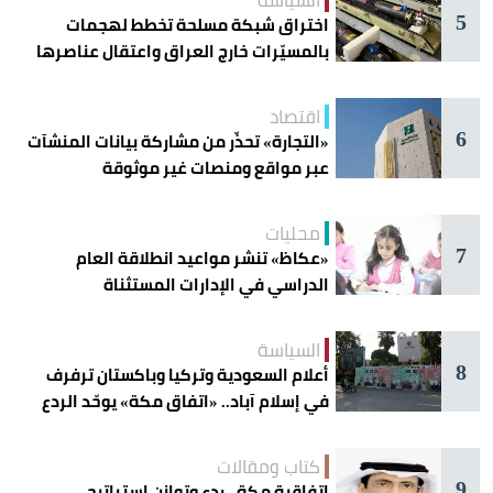
السياسة
5
اختراق شبكة مسلحة تخطط لهجمات
بالمسيّرات خارج العراق واعتقال عناصرها
اقتصاد
6
«التجارة» تحذّر من مشاركة بيانات المنشآت
عبر مواقع ومنصات غير موثوقة
محليات
7
«عكاظ» تنشر مواعيد انطلاقة العام
الدراسي في الإدارات المستثناة
السياسة
8
أعلام السعودية وتركيا وباكستان ترفرف
في إسلام آباد.. «اتفاق مكة» يوحّد الردع
كتاب ومقالات
9
اتفاقية مكة.. ردع وتوازن إستراتيجي