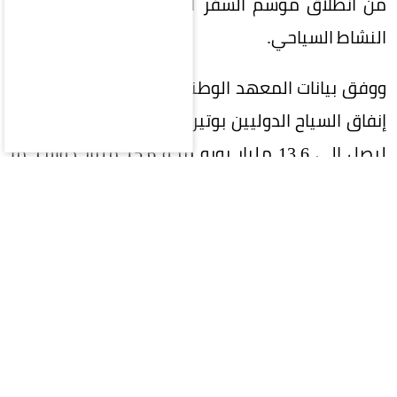
من انطلاق موسم السفر الصيفي الذي يمثل ذروة
النشاط السياحي.
ووفق بيانات المعهد الوطني الإسباني للإحصاء، قفز
إنفاق السياح الدوليين بوتيرة أسرع من نمو أعدادهم،
ليصل إلى 13.6 مليار يورو (نحو 15.6 مليار دولار)، ما
يعكس ارتفاع متوسط الإنفاق الفردي، خصوصًا لدى
الزوار القادمين من الأسواق البعيدة.