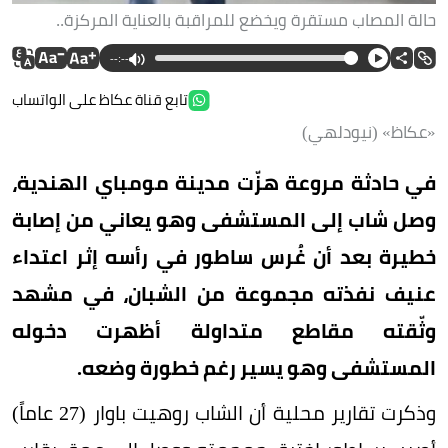
حالة المصاب مستقرة ويخضع للمراقبة بالعناية المركزة..
--:--
تابع قناة عكاظ على الواتساب
«عكاظ» (نيودلهي)
في حادثة مروعة هزّت مدينة مومباي الهندية،
وصل شاب إلى المستشفى وهو يعاني من إصابة
خطيرة بعد أن غُرس ساطور في رأسه إثر اعتداء
عنيف نفذته مجموعة من الشبان، في مشهد
وثّقته مقاطع متداولة أظهرت دخوله
المستشفى وهو يسير رغم خطورة وضعه.
وذكرت تقارير محلية أن الشاب روهيت باوار (27 عاماً)