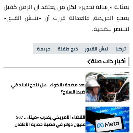
بمثابة «رسالة تحذير» لكل من يعتقد أن الزمن كفيل
بمحو الجريمة، فالعدالة قررت أن «تنبش القبور»
لتنتصر للضحية.
تركيا
نبش القبور
ذبح طفلة
جريمة
أخبار ذات صلة
بعد مذبحة بانكوك.. هل تنجح تايلند في
ضبط السلاح؟
القضاء الأمريكي يضرب «ميتا».. 567
مليون دولار في قضية حماية الأطفال