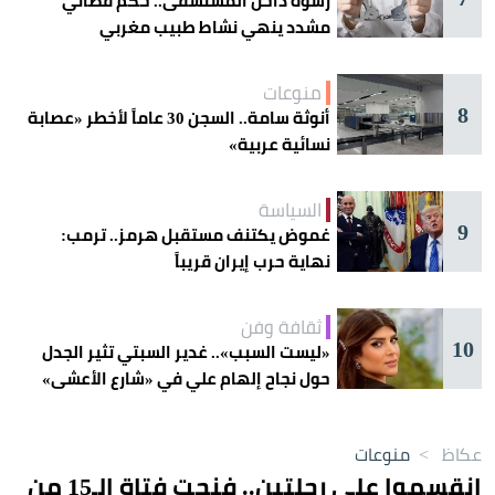
رشوة داخل المستشفى.. حكم قضائي
مشدد ينهي نشاط طبيب مغربي
منوعات
8
أنوثة سامة.. السجن 30 عاماً لأخطر «عصابة
نسائية عربية»
السياسة
9
غموض يكتنف مستقبل هرمز.. ترمب:
نهاية حرب إيران قريباً
ثقافة وفن
10
«ليست السبب».. غدير السبتي تثير الجدل
حول نجاح إلهام علي في «شارع الأعشى»
عكاظ
>
منوعات
انقسموا على رحلتين.. فنجت فتاة الـ15 من