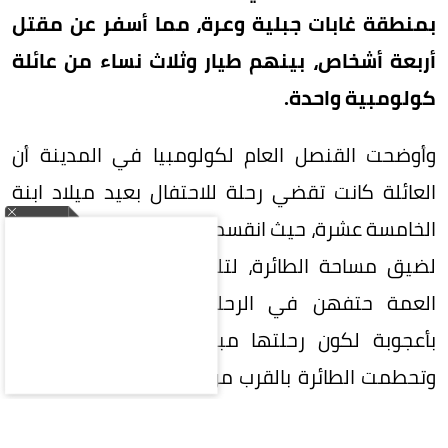
بمنطقة غابات جبلية وعرة، مما أسفر عن مقتل
أربعة أشخاص، بينهم طيار وثلاث نساء من عائلة
كولومبية واحدة.
وأوضحت القنصل العام لكولومبيا في المدينة أن
العائلة كانت تقضي رحلة للاحتفال بعيد ميلاد ابنة
الخامسة عشرة، حيث انقسمت المجموعة إلى فوجين
لضيق مساحة الطائرة، لتلقى الجدة والعمة وابنة
العمة حتفهن في الرحلة الأولى، وتنجو الفتاة
بأعجوبة لكون رحلتها مبرمجة لاحقاً مع والدها.
وتحطمت الطائرة بالقرب من معلم «فيستا تشينيزا»
الشهير، وسط صعوبات واجهت فرق الإنقاذ في