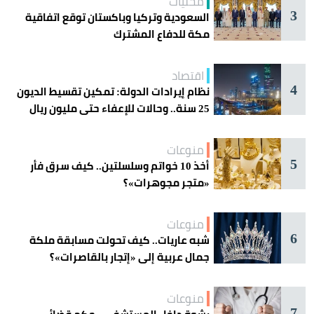
محليات
3
السعودية وتركيا وباكستان توقع اتفاقية
مكة للدفاع المشترك
اقتصاد
4
نظام إيرادات الدولة: تمكين تقسيط الديون
25 سنة.. وحالات للإعفاء حتى مليون ريال
منوعات
5
أخذ 10 خواتم وسلسلتين.. كيف سرق فأر
«متجر مجوهرات»؟
منوعات
6
شبه عاريات.. كيف تحولت مسابقة ملكة
جمال عربية إلى «إتجار بالقاصرات»؟
منوعات
7