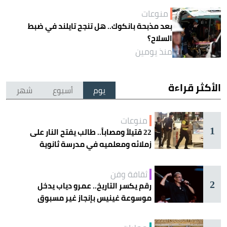
منوعات
بعد مذبحة بانكوك.. هل تنجح تايلند في ضبط
السلاح؟
منذ يومين
الأكثر قراءة
يوم
أسبوع
شهر
منوعات
1
22 قتيلاً ومصاباً.. طالب يفتح النار على
زملائه ومعلميه في مدرسة ثانوية
ثقافة وفن
2
رقم يكسر التاريخ.. عمرو دياب يدخل
موسوعة غينيس بإنجاز غير مسبوق