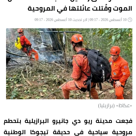
الموت وقُتلت عائلتها في المروحية
10 أغسطس 2026 - 09:17 | آخر تحديث 10 أغسطس 2026 - 09:17
«عكاظ» (برازيليا)
فجعت مدينة ريو دي جانيرو البرازيلية بتحطم
مروحية سياحية في حديقة تيجوكا الوطنية