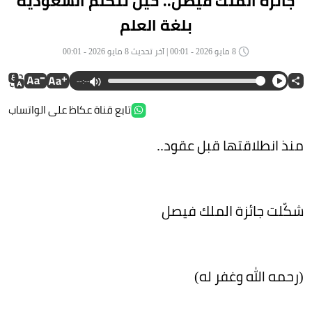
جائزة الملك فيصل.. حين تتكلم السعودية
بلغة العلم
8 مايو 2026 - 00:01 | آخر تحديث 8 مايو 2026 - 00:01
--:--
تابع قناة عكاظ على الواتساب
منذ انطلاقتها قبل عقود..
شكّلت جائزة الملك فيصل
(رحمه الله وغفر له)