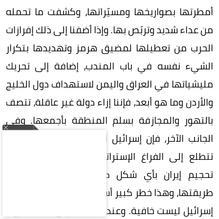
أمطرتها بصواريخها ومسيّراتها، وكشفت ما تحمله
من عداء شديد وتربّص بها. وإذا أضفنا إلى ذلك إفرازات
الحرب من تعطيلها لمضيق هرمز وتهديدها بتكرار
الشيء نفسه في باب المندب، إضافة إلى تحريك
مليشياتها في العراق واليمن لاستهداف دول الخليج
والأردن وما هو أبعد، فإننا إزاء دولة غير عاقلة، تتصف
بالتهور والمجازفة بسلم المنطقة بأجمعها. وفي
الجانب الآخر، فإن إسرائيل ليست بأفضل منها لأنها
تتطلع إلى الفراغ الإستراتيجي الذي قد ينتج عن
تحجيم إيران بأي شكل كي تتصدى لملئه على
طريقتها، وهذا خطر كبير أسوأ من خطر إيران، فأطماع
إسرائيل ليست خافية. وعندما يضاف إلى ذلك الحروب