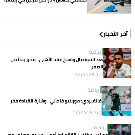
آخر الأخبار
رياضة
بعد المونديال وفسخ عقد الأهلي.. محرز يبدأ من
الصفر
منذ 28 دقيقة
رياضة
فالفيردي: مورينيو فاجأني.. وشارة القيادة فخر
منذ 28 دقيقة
رياضة
مصادر «عكاظ»: القائد خط أحمر.. ميندي مستمر مع