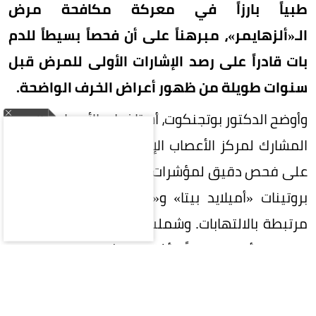
طبياً بارزاً في معركة مكافحة مرض
الـ«ألزهايمر»، مبرهناً على أن فحصاً بسيطاً للدم
بات قادراً على رصد الإشارات الأولى للمرض قبل
سنوات طويلة من ظهور أعراض الخرف الواضحة.
وأوضح الدكتور بوتجنكوت، أستاذ طب الأعصاب والمدير
المشارك لمركز الأعصاب الإدراكي، أن التقنية تعتمد
على فحص دقيق لمؤشرات حيوية في البلازما، أبرزها
بروتينات «أميلايد بيتا» و«تاو»، إلى جانب مؤشرات
مرتبطة بالالتهابات. وشملت الدراسة ثلاث شرائح من
المرضى؛ أصحاء تماماً، وأشخاص يشعرون بتراجع ذاتي
في الذاكرة دون رصده سريرياً بعد، وآخرون يعانون من
ضعف إدراكي جلي.