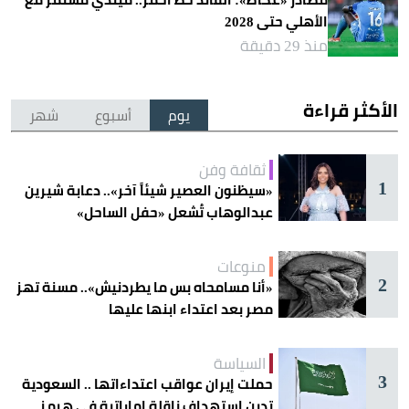
الأهلي حتى 2028
منذ 29 دقيقة
الأكثر قراءة
يوم
أسبوع
شهر
ثقافة وفن
1
«سيظنون العصير شيئاً آخر».. دعابة شيرين
عبدالوهاب تُشعل «حفل الساحل»
منوعات
2
«أنا مسامحاه بس ما يطردنيش».. مسنة تهز
مصر بعد اعتداء ابنها عليها
السياسة
3
حملت إيران عواقب اعتداءاتها .. السعودية
تدين استهداف ناقلة إماراتية في هرمز