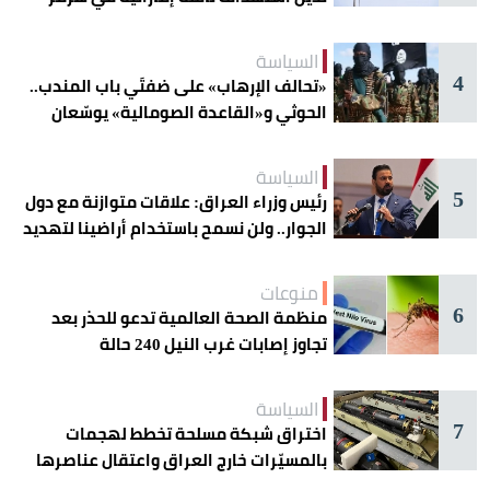
السياسة
4
«تحالف الإرهاب» على ضفتَي باب المندب..
الحوثي و«القاعدة الصومالية» يوسّعان
دائرة الخطر
السياسة
5
رئيس وزراء العراق: علاقات متوازنة مع دول
الجوار.. ولن نسمح باستخدام أراضينا لتهديد
أمنها
منوعات
6
منظمة الصحة العالمية تدعو للحذر بعد
تجاوز إصابات غرب النيل 240 حالة
السياسة
7
اختراق شبكة مسلحة تخطط لهجمات
بالمسيّرات خارج العراق واعتقال عناصرها