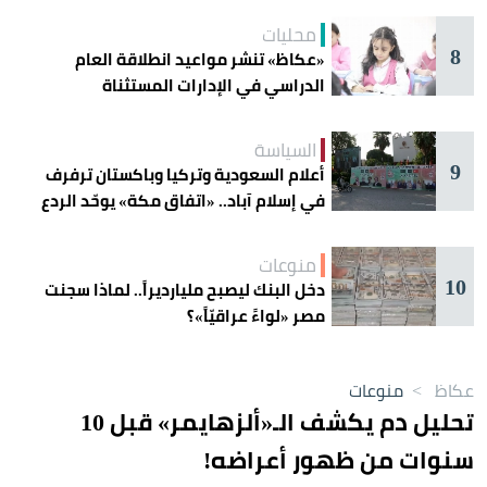
محليات
8
«عكاظ» تنشر مواعيد انطلاقة العام
الدراسي في الإدارات المستثناة
السياسة
9
أعلام السعودية وتركيا وباكستان ترفرف
في إسلام آباد.. «اتفاق مكة» يوحّد الردع
منوعات
10
دخل البنك ليصبح مليارديراً.. لماذا سجنت
مصر «لواءً عراقيّاً»؟
عكاظ
>
منوعات
تحليل دم يكشف الـ«ألزهايمر» قبل 10
سنوات من ظهور أعراضه!