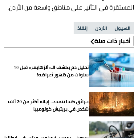
المستقرة في التأثير على مناطق واسعة من الأردن.
السيول
الأردن
إنقاذ
أخبار ذات صلة
تحليل دم يكشف الـ«ألزهايمر» قبل 10
سنوات من ظهور أعراضه!
حرائق كندا تتمدد.. إجلاء أكثر من 20 ألف
شخص في بريتيش كولومبيا
سبعيني يدهس 4 دراجين مرتين في إيطاليا