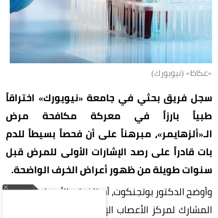
«عكاظ» (نيويورك)
سجل فريق بحثي في جامعة «نيويورك» اختراقاً
طبياً بارزاً في معركة مكافحة مرض
الـ«ألزهايمر»، مبرهناً على أن فحصاً بسيطاً للدم
بات قادراً على رصد الإشارات الأولى للمرض قبل
سنوات طويلة من ظهور أعراض الخرف الواضحة.
وأوضح الدكتور بوتجنكوت، أستاذ طب الأعصاب والمدير
المشارك لمركز الأعصاب الإدراكي، أن التقنية تعتمد