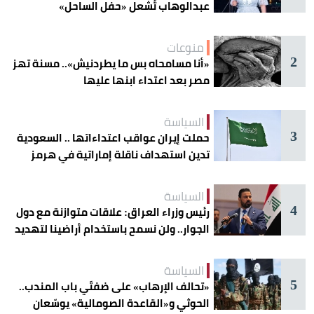
عبدالوهاب تُشعل «حفل الساحل»
منوعات
2
«أنا مسامحاه بس ما يطردنيش».. مسنة تهز
مصر بعد اعتداء ابنها عليها
السياسة
3
حملت إيران عواقب اعتداءاتها .. السعودية
تدين استهداف ناقلة إماراتية في هرمز
السياسة
4
رئيس وزراء العراق: علاقات متوازنة مع دول
الجوار.. ولن نسمح باستخدام أراضينا لتهديد
أمنها
السياسة
5
«تحالف الإرهاب» على ضفتَي باب المندب..
الحوثي و«القاعدة الصومالية» يوسّعان