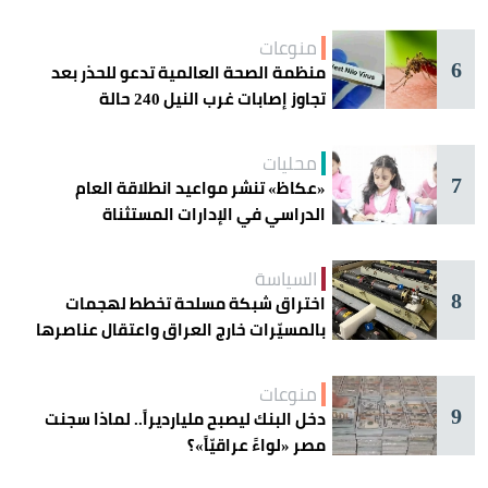
دائرة الخطر
منوعات
6
منظمة الصحة العالمية تدعو للحذر بعد
تجاوز إصابات غرب النيل 240 حالة
محليات
7
«عكاظ» تنشر مواعيد انطلاقة العام
الدراسي في الإدارات المستثناة
السياسة
8
اختراق شبكة مسلحة تخطط لهجمات
بالمسيّرات خارج العراق واعتقال عناصرها
منوعات
9
دخل البنك ليصبح مليارديراً.. لماذا سجنت
مصر «لواءً عراقيّاً»؟