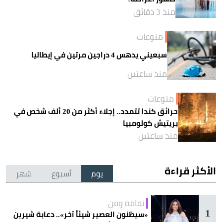
منذ 3 دقائق
منوعات
سبعيني يدهس 4 دراجين مرتين في إيطاليا
منذ ساعتين
منوعات
حرائق كندا تتمدد.. إجلاء أكثر من 20 ألف شخص في
بريتيش كولومبيا
منذ ساعتين
الأكثر قراءة
يوم
أسبوع
شهر
ثقافة وفن
1
«سيظنون العصير شيئاً آخر».. دعابة شيرين