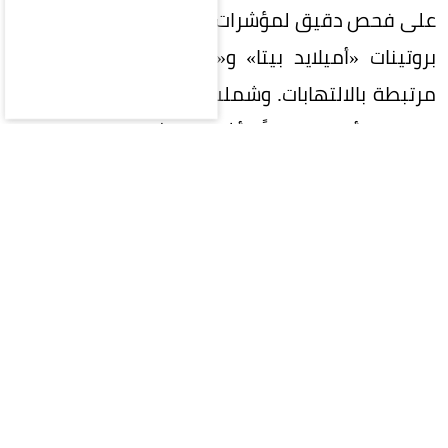
على فحص دقيق لمؤشرات حيوية في البلازما، أبرزها
بروتينات «أميلايد بيتا» و«تاو»، إلى جانب مؤشرات
مرتبطة بالالتهابات. وشملت الدراسة ثلاث شرائح من
المرضى؛ أصحاء تماماً، وأشخاص يشعرون بتراجع ذاتي
في الذاكرة دون رصده سريرياً بعد، وآخرون يعانون من
ضعف إدراكي جلي.
أثبتت النتائج تطابقاً كبيراً بين هذه المؤشرات الدموية
وترسبات البروتينات الضارة في الدماغ التي رصدتها
صور الأشعة المقطعية، ما أتاح تتبع مراحل المرض
بدقة متناهية. والأكثر إثارة هو قدرة التحليل على
التنبؤ بالتلف الدماغي المبكر قبل ظهور الأعراض
السريرية بـ8 إلى 10 سنوات، وهي فترة حاسمة تفتح