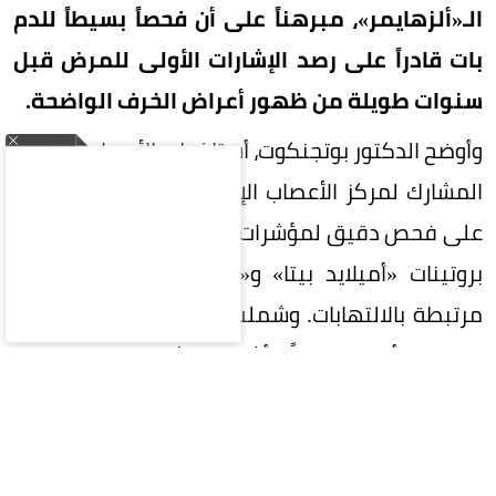
الـ«ألزهايمر»، مبرهناً على أن فحصاً بسيطاً للدم
بات قادراً على رصد الإشارات الأولى للمرض قبل
سنوات طويلة من ظهور أعراض الخرف الواضحة.
وأوضح الدكتور بوتجنكوت، أستاذ طب الأعصاب والمدير
المشارك لمركز الأعصاب الإدراكي، أن التقنية تعتمد
على فحص دقيق لمؤشرات حيوية في البلازما، أبرزها
بروتينات «أميلايد بيتا» و«تاو»، إلى جانب مؤشرات
مرتبطة بالالتهابات. وشملت الدراسة ثلاث شرائح من
المرضى؛ أصحاء تماماً، وأشخاص يشعرون بتراجع ذاتي
في الذاكرة دون رصده سريرياً بعد، وآخرون يعانون من
ضعف إدراكي جلي.