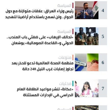
السياسة
4
رئيس وزراء العراق: علاقات متوازنة مع دول
الجوار.. ولن نسمح باستخدام أراضينا لتهديد
أمنها
السياسة
5
«تحالف الإرهاب» على ضفتَي باب المندب..
الحوثي و«القاعدة الصومالية» يوسّعان
دائرة الخطر
منوعات
6
منظمة الصحة العالمية تدعو للحذر بعد
تجاوز إصابات غرب النيل 240 حالة
محليات
7
«عكاظ» تنشر مواعيد انطلاقة العام
الدراسي في الإدارات المستثناة
السياسة