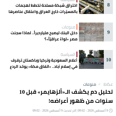
8
اختراق شبكة مسلحة تخطط لهجمات
بالمسيّرات خارج العراق واعتقال عناصرها
منوعات
9
دخل البنك ليصبح مليارديراً.. لماذا سجنت
مصر «لواءً عراقيّاً»؟
السياسة
10
أعلام السعودية وتركيا وباكستان ترفرف
في إسلام آباد.. «اتفاق مكة» يوحّد الردع
عكاظ
>
منوعات
تحليل دم يكشف الـ«ألزهايمر» قبل 10
سنوات من ظهور أعراضه!
9 أغسطس 2026 - 09:02 | آخر تحديث 9 أغسطس 2026 - 09:02