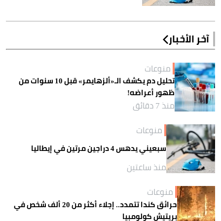
آخر الأخبار
منوعات
تحليل دم يكشف الـ«ألزهايمر» قبل 10 سنوات من
ظهور أعراضه!
منذ 7 دقائق
منوعات
سبعيني يدهس 4 دراجين مرتين في إيطاليا
منذ ساعتين
منوعات
حرائق كندا تتمدد.. إجلاء أكثر من 20 ألف شخص في
بريتيش كولومبيا