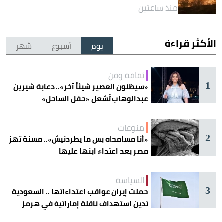
منذ ساعتين
الأكثر قراءة
يوم
أسبوع
شهر
ثقافة وفن
1
«سيظنون العصير شيئاً آخر».. دعابة شيرين
عبدالوهاب تُشعل «حفل الساحل»
منوعات
2
«أنا مسامحاه بس ما يطردنيش».. مسنة تهز
مصر بعد اعتداء ابنها عليها
السياسة
3
حملت إيران عواقب اعتداءاتها .. السعودية
تدين استهداف ناقلة إماراتية في هرمز