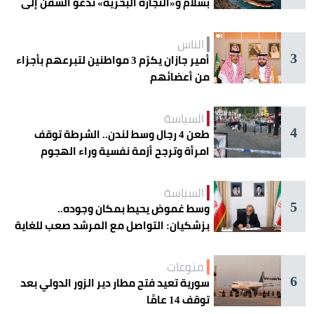
بسلام و«التجارة البحرية» تدعو السفن إلى
الحذر
الناس
3
أمير جازان يكرّم 3 مواطنين لتبرعهم بأجزاء
من أعضائهم
السياسة
4
طعن 4 رجال وسط لندن.. الشرطة توقف
امرأة وترجح أزمة نفسية وراء الهجوم
السياسة
5
وسط غموض يحيط بمكان وجوده..
بزشكيان: التواصل مع المرشد صعب للغاية
منوعات
6
سورية تعيد فتح مطار دير الزور الدولي بعد
توقف 14 عامًا