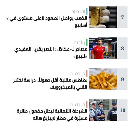
اقتصاد
7
الذهب يواصل الصعود لأعلى مستوى في 7
أسابيع
رياضة
8
مصادر لـ«عكاظ»: النصر يقرر.. العقيدي
«للبيع»
منوعات
9
بطاطس مقلية أقل دهوناً.. دراسة تختبر
القلي بالميكروويف
منوعات
10
الشرطة الألمانية تبطل مفعول طائرة
مسيّرة في مطار لايبزيغ هاله