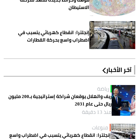
الاستيطان
إنجلترا: انقطاع كهربائي يتسبب في
اضطراب واسع بحركة القطارات
آخر الأخبار
رياضة
ريف والهلال يوقعان شراكة إستراتيجية بـ200 مليون
ريال حتى عام 2031
منذ 13 دقيقة
منوعات
إنجلترا: انقطاع كهربائي يتسبب في اضطراب واسع