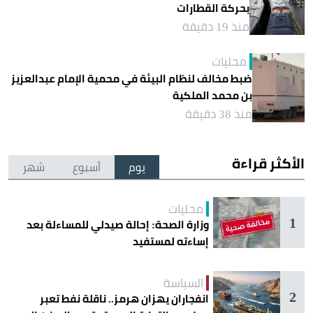
بحركة القطارات
منذ 19 دقيقة
محليات
ضبط مخالف لنظام البيئة في محمية الإمام عبدالعزيز
بن محمد الملكية
منذ 38 دقيقة
الأكثر قراءة
يوم
أسبوع
شهر
محليات
1
وزارة الصحة: إحالة صيدلي للمساءلة بعد
إساءته لمستفيد
السياسة
2
انفجاران يهزان هرمز.. ناقلة نفط تعبر