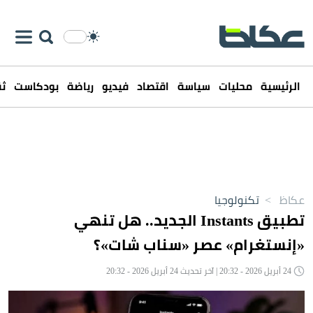
الرئيسية
محليات
سياسة
اقتصاد
فيديو
رياضة
بودكاست
ثق
عكاظ
>
تكنولوجيا
تطبيق Instants الجديد.. هل تنهي
«إنستغرام» عصر «سناب شات»؟
24 أبريل 2026 - 20:32 | آخر تحديث 24 أبريل 2026 - 20:32