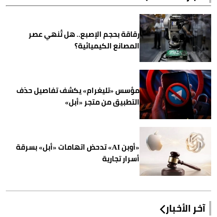
رقاقة بحجم الإصبع.. هل تُنهي عصر
المصانع الكيميائية؟
مؤسس «تليغرام» يكشف تفاصيل حذف
التطبيق من متجر «أبل»
«أوبن AI» تدحض اتهامات «أبل» بسرقة
أسرار تجارية
آخر الأخبار