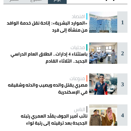
اقتصاد
1
«الموارد البشرية»: إتاحة نقل خدمة الوافد
من منشأة إلى فرد
محليات
2
باستثناء 4 إدارات.. انطلاق العام الدراسي
الجديد.. الثلاثاء القادم
منوعات
3
مصري يقتل والده ويصيب والدته وشقيقه
في الإسكندرية
الناس
4
نائب أمير الجوف يقلّد العمري رتبته
الجديدة بعد ترقيته إلى رتبة لواء