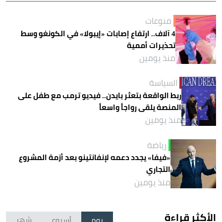
منوعات
4 آلاف.. ارتفاع إصابات «إيبولا» في الكونغو وسط
تحذيرات أممية
منذ يومين
السياسة
ربط الواقعة بتعثر بايدن.. فيديو ترمب مع طفل على
المنصة يلقى رواجاً واسعاً
منذ يومين
رياضة
«فيفا» يجدد دعمه لإنفانتينو بعد أزمة المشروع
التجاري
منذ يومين
الأكثر قراءة
يوم
أسبوع
شهر