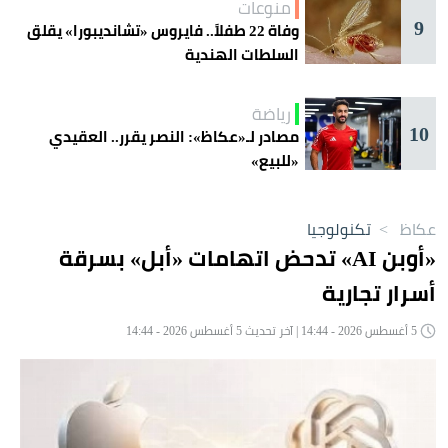
منوعات
9
وفاة 22 طفلاً.. فايروس «تشانديبورا» يقلق
السلطات الهندية
رياضة
10
مصادر لـ«عكاظ»: النصر يقرر.. العقيدي
«للبيع»
عكاظ
>
تكنولوجيا
«أوبن AI» تدحض اتهامات «أبل» بسرقة
أسرار تجارية
5 أغسطس 2026 - 14:44 | آخر تحديث 5 أغسطس 2026 - 14:44