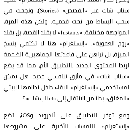
سناب شات عبر «القصص» (Stories)، ونجحت في
سحب البساط من تحت قدميه. ولكن هذه المرة،
المواجهة مختلفة. «Instants» لا يقلد القصة، بل يقلد
«روح العفوية». «إنستغرام» هنا لا تكتفي بنسخ
الميزة، بل تراهن على قاعدتها الجماهيرية الضخمة
لربط المحتوى الجديد بالتطبيق الأم، مما قد يضع
«سناب شات» في مأزق تنافسي جديد: هل يمكن
لمستخدمي «إنستغرام» البقاء داخل نظامها البيئي
«المغلق» بدلاً من الانتقال إلى «سناب شات»؟
ومع توفر التطبيق على أندرويد وiOS، تضع
«إنستغرام» اللمسات الأخيرة على مشروعها