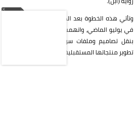
رواية (أبل).
وتأتي هذه الخطوة بعد الدعوى التي رفعتها (أبل)
في يوليو الماضي، واتهمت فيها موظفين سابقين
بنقل تصاميم وملفات سرية إلى (OpenAI) لدعم
تطوير منتجاتها المستقبلية.
وتتمحور القضية حول مهندسَي (أبل) السابقين
تشانغ ليو وتانغ تان، إذ تزعم الشركة أن ليو حمّل ملفات
سرية من أنظمتها الداخلية ووجّه زميلاً له إلى كيفية
الوصول إليها دون إثارة أنظمة الحماية، فيما تتهم تان
بطلب عرض مكونات ومنتجات غير معلنة خلال
مقابلات توظيف أجراها لصالح (OpenAI). وطالبت (أبل)