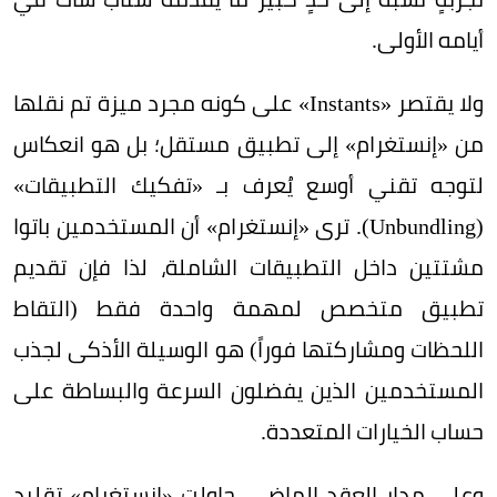
أيامه الأولى.
ولا يقتصر «Instants» على كونه مجرد ميزة تم نقلها
من «إنستغرام» إلى تطبيق مستقل؛ بل هو انعكاس
لتوجه تقني أوسع يُعرف بـ «تفكيك التطبيقات»
(Unbundling). ترى «إنستغرام» أن المستخدمين باتوا
مشتتين داخل التطبيقات الشاملة، لذا فإن تقديم
تطبيق متخصص لمهمة واحدة فقط (التقاط
اللحظات ومشاركتها فوراً) هو الوسيلة الأذكى لجذب
المستخدمين الذين يفضلون السرعة والبساطة على
حساب الخيارات المتعددة.
وعلى مدار العقد الماضي، حاولت «إنستغرام» تقليد