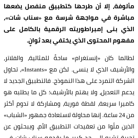
مألوفة، إلا أن طرحها كتطبيق منفصل يضعها
مباشرة في مواجهة شرسة مع «سناب شات»،
الذي بنى إمبراطوريته الرقمية بالكامل على
مفهوم المحتوى الذي يختفي بعد ثوانٍ.
لطالما كان «إنستغرام» ساحةً للمثالية، والفلاتر،
والأرشيف الذي لا ينسى. لكن مع «Instants»، تحاول
الشركة التمرد على هذا النموذج. فالتطبيق الجديد لا
يدعم التعديل، ولا يهتم بالأرشيف؛ كل ما يطلبه هو
كاميرا سريعة، لقطة فورية، ومشاركة لا تدوم أكثر
من 24 ساعة. إنها محاولة لاستعادة جمهور «الشباب»
الذين ملّوا من تعقيدات التطبيق الأم، ويبحثون عن
تجربةٍ تشبه إلى حدٍ كبير ما يقدمه سناب شات في