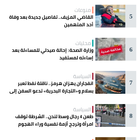
منوعات
5
القاضي المزيف.. تفاصيل جديدة بعد وفاة
أحد المتهمين
محليات
6
وزارة الصحة: إحالة صيدلي للمساءلة بعد
إساءته لمستفيد
السياسة
7
انفجاران يهزان هرمز.. ناقلة نفط تعبر
بسلام و«التجارة البحرية» تدعو السفن إلى
الحذر
السياسة
8
طعن 4 رجال وسط لندن.. الشرطة توقف
امرأة وترجح أزمة نفسية وراء الهجوم