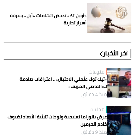
«أوبن AI» تدحض اتهامات «أبل» بسرقة
أسرار تجارية
آخر الأخبار
منوعات
«تيك توك علّمني الاحتيال».. اعترافات صادمة
لـ«القاضي المزيف»
منذ 4 دقائق
محليات
عرض بانوراما تعليمية ولوحات ثلاثية الأبعاد لضيوف
خادم الحرمين
منذ 9 دقائق