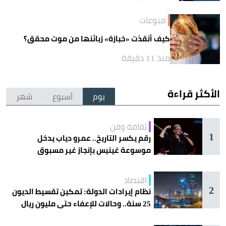
منوعات
كيف أنقذت «خبازة» زبائنها من موت محقق؟
منذ 11 دقيقة
الأكثر قراءة
يوم
أسبوع
شهر
ثقافة وفن
1
رقم يكسر التاريخ.. عمرو دياب يدخل
موسوعة غينيس بإنجاز غير مسبوق
اقتصاد
2
نظام إيرادات الدولة: تمكين تقسيط الديون
25 سنة.. وحالات للإعفاء حتى مليون ريال