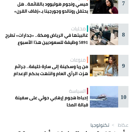
7
ميسي ونجوم هوليوود بالقائمة.. هل
يحتفل رونالدو وجورجينا بـ«زفاف القرن»
غداً؟
محليات
8
غالبيتها في الرياض ومكة.. «جدارات» تطرح
5891 وظيفة للسعوديين هذا الأسبوع
منوعات
9
من ريا وسكينة إلى سارة خليفة.. جرائم
هزت الرأي العام وانتهت بحكم الإعدام
السياسة
10
إحباط هجوم إرهابي حوثي على سفينة
قبالة المخا
عكاظ
>
تكنولوجيا