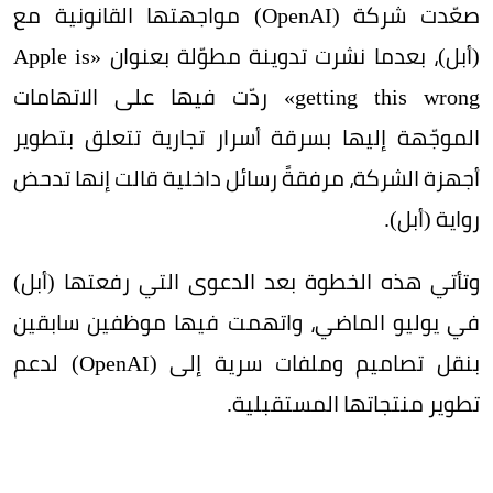
صعّدت شركة (OpenAI) مواجهتها القانونية مع
(أبل)، بعدما نشرت تدوينة مطوّلة بعنوان «Apple is
getting this wrong» ردّت فيها على الاتهامات
الموجّهة إليها بسرقة أسرار تجارية تتعلق بتطوير
أجهزة الشركة، مرفقةً رسائل داخلية قالت إنها تدحض
رواية (أبل).
وتأتي هذه الخطوة بعد الدعوى التي رفعتها (أبل)
في يوليو الماضي، واتهمت فيها موظفين سابقين
بنقل تصاميم وملفات سرية إلى (OpenAI) لدعم
تطوير منتجاتها المستقبلية.
وتتمحور القضية حول مهندسَي (أبل) السابقين