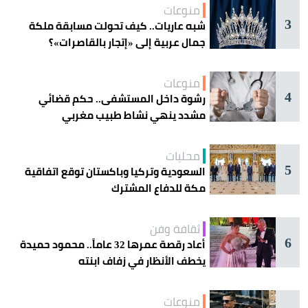
منوعات
3
شبه عاريات.. كيف تحولت مسابقة ملكة
جمال عربية إلى «إتجار بالقاصرات»؟
منوعات
4
رشوة داخل المستشفى.. حكم قضائي
مشدد ينهي نشاط طبيب مغربي
محليات
5
السعودية وتركيا وباكستان توقع اتفاقية
مكة للدفاع المشترك
ثقافة وفن
6
أعاد رقصة عمرها 32 عاماً.. محمود حميدة
يخطف الأنظار في زفاف ابنته
منوعات