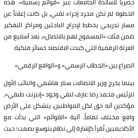
حصرياً لأساتذة الجامعات عبر «قوائم رسمية». هذه
الخطوة لم تكن مجرد إجراء تقني، بل كانت إعلاناً عن
مسار تدريجي يخطط لإدراج الباحثين ومراكز التفكير
ضمن فئات «المسموح لهم بالاتصال»، بعد أسابيع من
العزلة الرقمية التي كبدت الاقتصاد خسائر فلكية.
الصراع بين «الخطاب الرسمي» و«الواقع الرقمي»
بينما يخرج وزير الاتصالات ستار هاشمي والنائب الأول
للرئيس محمد رضا عارف لنفي وجود «إنترنت طبقي»،
مؤكدين أنه حق لكل المواطنين، يتشكل على الأرض
واقع مختلف تماماً. آلية «القوائم» التي بدأت مع
الأكاديميين تُقرأ كإشارة إلى نظام يتوسع بصمت؛ حيث