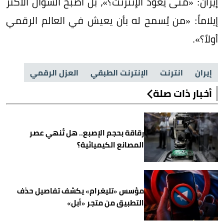
إيران: «متى يعود الإنترنت؟»، بل أصبح السؤال الأكثر
إيلاماً: «من يُسمح له بأن يعيش في العالم الرقمي
أولاً؟».
إيران
انترنت
الإنترنت الطبقي
العزل الرقمي
أخبار ذات صلة
رقاقة بحجم الإصبع.. هل تُنهي عصر
المصانع الكيميائية؟
مؤسس «تليغرام» يكشف تفاصيل حذف
التطبيق من متجر «أبل»