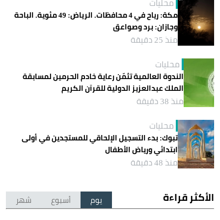
محليات
مكة: رياح في 4 محافظات. الرياض: 49 مئوية. الباحة
وجازان: برد وصواعق
منذ 25 دقيقة
محليات
الندوة العالمية تثمّن رعاية خادم الحرمين لمسابقة
الملك عبدالعزيز الدولية للقرآن الكريم
منذ 38 دقيقة
محليات
تبوك: بدء التسجيل الإلحاقي للمستجدين في أولى
ابتدائي ورياض الأطفال
منذ 48 دقيقة
الأكثر قراءة
يوم
أسبوع
شهر