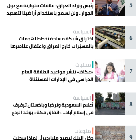
5
رئيس وزراء العراق: علاقات متوازنة مع دول
الجوار.. ولن نسمح باستخدام أراضينا لتهديد
أمنها
السياسة
6
اختراق شبكة مسلحة تخطط لهجمات
بالمسيّرات خارج العراق واعتقال عناصرها
محليات
7
«عكاظ» تنشر مواعيد انطلاقة العام
الدراسي في الإدارات المستثناة
السياسة
8
أعلام السعودية وتركيا وباكستان ترفرف
في إسلام آباد.. «اتفاق مكة» يوحّد الردع
منوعات
9
دخل البنك ليصبح مليارديراً.. لماذا سجنت