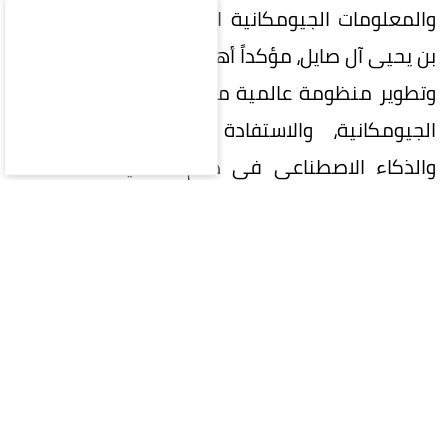
والمعلومات الجيومكانية الدكتور المهندس محمد
بن يحيى آل صايل، مؤكداً أهمية تعزيز التعاون الدولي
وتطوير منظومة عالمية متكاملة لإدارة المعلومات
الجيومكانية، والاستفادة من التقنيات الحديثة
والذكاء الاصطناعي في دعم التنمية المستدامة
وصناعة القرار.
واستعرضت المملكة خلال الاجتماع جهودها في
تنفيذ إطار الأمم المتحدة المتكامل للمعلومات
الجيومكانية (UN-IGIF)، وتطوير السياسات والأطر
التنظيمية والمعايير الوطنية للبيانات الجيومكانية،
بما يعزز جودتها وتكاملها وقابليتها للتشغيل البيني
وتبادلها بكفاءة.