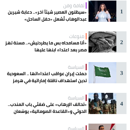
ثقافة وفن
1
«سيظنون العصير شيئاً آخر».. دعابة شيرين
عبدالوهاب تُشعل «حفل الساحل»
منوعات
2
«أنا مسامحاه بس ما يطردنيش».. مسنة تهز
مصر بعد اعتداء ابنها عليها
السياسة
3
حملت إيران عواقب اعتداءاتها .. السعودية
تدين استهداف ناقلة إماراتية في هرمز
السياسة
4
«تحالف الإرهاب» على ضفتَي باب المندب..
الحوثي و«القاعدة الصومالية» يوسّعان
دائرة الخطر
السياسة