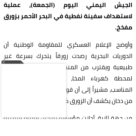
الجيش اليمني اليوم (الجمعة)، عملية
لاستهداف سفينة نفطية في البحر الأحمر بزورق
مفخخ.
وأوضح الإعلام العسكري للمقاومة الوطنية أن
الدوريات البحرية رصدت زورقاً يتحرك بسرعة غير
طبيعية ويقترب من المنطقة المحظورة المقابلة
لمحطة كهرباء المخا، وتعاملت معه بالسلاح
المناسب، مشيراً إلى أن قوة انفجاره وما تصاعد منه
من دخان يكشف أن الزورق كان مفخخاً.
من جهة ثانية، أدانت مؤسسة تمكين المرأة اليمنية
(YWEF) الهجمات الحوثية التي طالت الأعيان المدنية