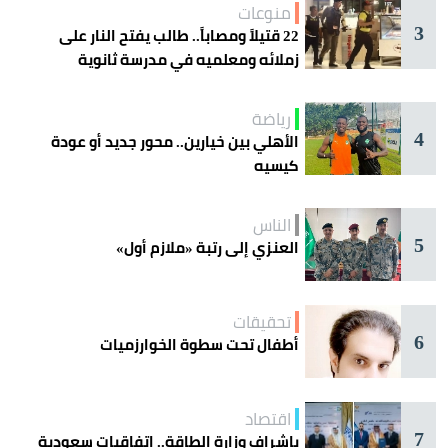
منوعات
3
22 قتيلاً ومصاباً.. طالب يفتح النار على
زملائه ومعلميه في مدرسة ثانوية
رياضة
4
الأهلي بين خيارين.. محور جديد أو عودة
كيسيه
الناس
5
العنزي إلى رتبة «ملازم أول»
تحقيقات
6
أطفال تحت سطوة الخوارزميات
اقتصاد
7
بإشراف وزارة الطاقة.. اتفاقيات سعودية