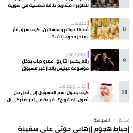
لتطوير 3 مشاريع طاقة شمسية في سورية
منوعات
8
أخذ 10 خواتم وسلسلتين.. كيف سرق فأر
«متجر مجوهرات»؟
ثقافة وفن
9
رقم يكسر التاريخ.. عمرو دياب يدخل
موسوعة غينيس بإنجاز غير مسبوق
كتاب ومقالات
10
كيف يتحوّل اسم المسؤول إلى أصلٍ من
أصول المشروع؟.. قراءة في تجربة تركي آل
الشيخ واقتصاد الانتباه
عكاظ
>
السياسة
إحباط هجوم إرهابي حوثي على سفينة