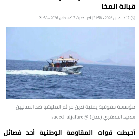
قبالة المخا
7 أغسطس 2026 - 21:58 | آخر تحديث 7 أغسطس 2026 - 21:58
مؤسسة حقوقية يمنية تدين جرائم المليشيا ضد المدنيين
سعيد الجعفري (عدن) ‏@saeed_aljafare
أحبطت قوات المقاومة الوطنية أحد فصائل