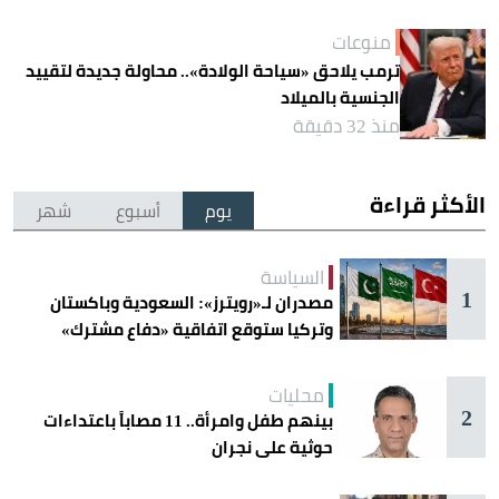
منوعات
ترمب يلاحق «سياحة الولادة».. محاولة جديدة لتقييد
الجنسية بالميلاد
منذ 32 دقيقة
الأكثر قراءة
يوم
أسبوع
شهر
السياسة
1
مصدران لـ«رويترز»: السعودية وباكستان
وتركيا ستوقع اتفاقية «دفاع مشترك»
اليوم في جدة
محليات
2
بينهم طفل وامرأة.. 11 مصاباً باعتداءات
حوثية على نجران