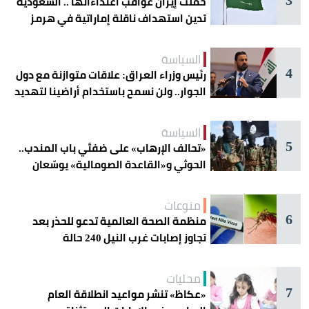
حملت إيران عواقب اعتداءاتها .. السعودية
تدين استهداف ناقلة إماراتية في هرمز
السياسة
4
رئيس وزراء العراق: علاقات متوازنة مع دول
الجوار.. ولن نسمح باستخدام أراضينا لتهديد
أمنها
السياسة
5
«تحالف الإرهاب» على ضفتَي باب المندب..
الحوثي و«القاعدة الصومالية» يوسّعان
دائرة الخطر
منوعات
6
منظمة الصحة العالمية تدعو للحذر بعد
تجاوز إصابات غرب النيل 240 حالة
محليات
7
«عكاظ» تنشر مواعيد انطلاقة العام