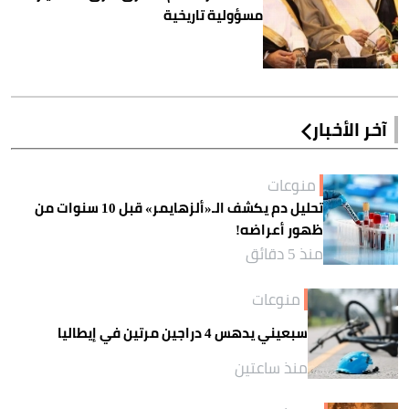
مسؤولية تاريخية
آخر الأخبار
منوعات
تحليل دم يكشف الـ«ألزهايمر» قبل 10 سنوات من
ظهور أعراضه!
منذ 5 دقائق
منوعات
سبعيني يدهس 4 دراجين مرتين في إيطاليا
منذ ساعتين