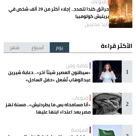
منوعات
حرائق كندا تتمدد.. إجلاء أكثر من 20 ألف شخص في
بريتيش كولومبيا
منذ ساعتين
الأكثر قراءة
يوم
أسبوع
شهر
ثقافة وفن
1
«سيظنون العصير شيئاً آخر».. دعابة شيرين
عبدالوهاب تُشعل «حفل الساحل»
منوعات
2
«أنا مسامحاه بس ما يطردنيش».. مسنة تهز
مصر بعد اعتداء ابنها عليها
السياسة
3