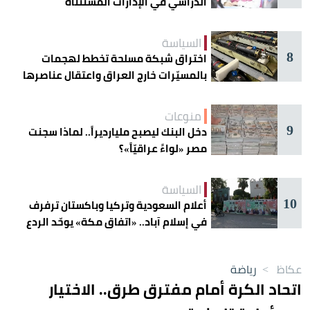
الدراسي في الإدارات المستثناة
السياسة
8
اختراق شبكة مسلحة تخطط لهجمات
بالمسيّرات خارج العراق واعتقال عناصرها
منوعات
9
دخل البنك ليصبح مليارديراً.. لماذا سجنت
مصر «لواءً عراقيّاً»؟
السياسة
10
أعلام السعودية وتركيا وباكستان ترفرف
في إسلام آباد.. «اتفاق مكة» يوحّد الردع
عكاظ
>
رياضة
اتحاد الكرة أمام مفترق طرق.. الاختيار