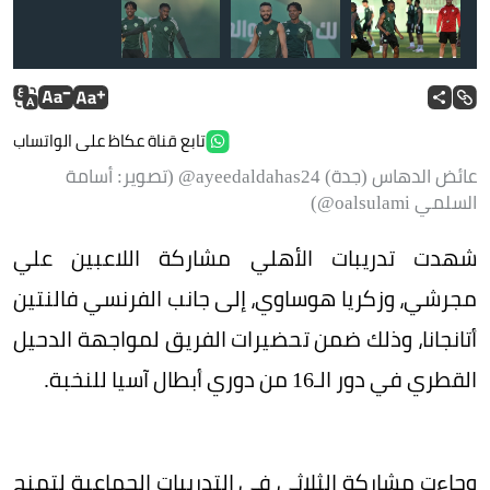
تابع قناة عكاظ على الواتساب
عائض الدهاس (جدة) ayeedaldahas24@ (تصوير: أسامة
السلمي oalsulami@)
شهدت تدريبات الأهلي مشاركة اللاعبين علي
مجرشي، وزكريا هوساوي، إلى جانب الفرنسي فالنتين
أتانجانا، وذلك ضمن تحضيرات الفريق لمواجهة الدحيل
القطري في دور الـ16 من دوري أبطال آسيا للنخبة.
وجاءت مشاركة الثلاثي في التدريبات الجماعية لتمنح