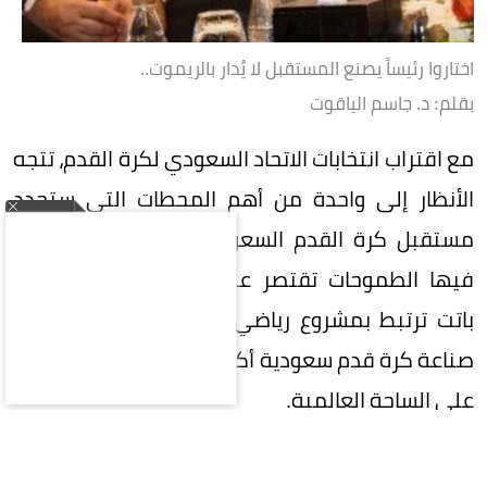
اختاروا رئيساً يصنع المستقبل لا يُدار بالريموت..
بقلم: د. جاسم الياقوت
مع اقتراب انتخابات الاتحاد السعودي لكرة القدم، تتجه
الأنظار إلى واحدة من أهم المحطات التي ستحدد
مستقبل كرة القدم السعودية، في مرحلة لم تعد
فيها الطموحات تقتصر على تحقيق البطولات، بل
باتت ترتبط بمشروع رياضي وطني كبير، يتطلع إلى
صناعة كرة قدم سعودية أكثر تنافسية وتأثيراً وحضوراً
على الساحة العالمية.
في هذه المرحلة المفصلية، تقع على عاتق